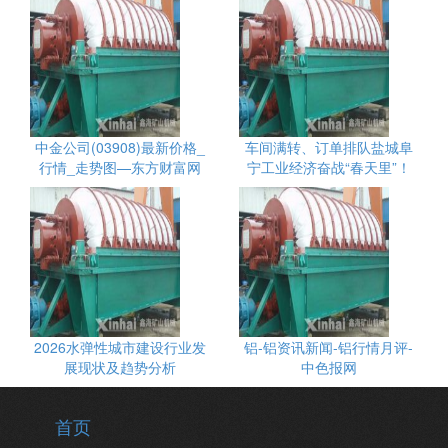
中金公司(03908)最新价格_
车间满转、订单排队盐城阜
行情_走势图—东方财富网
宁工业经济奋战“春天里”！
2026水弹性城市建设行业发
铝-铝资讯新闻-铝行情月评-
展现状及趋势分析
中色报网
首页