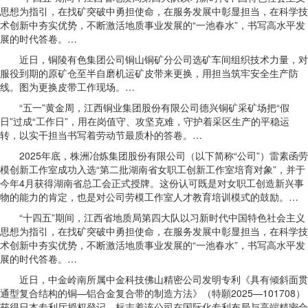
思想为指引，在找矿突破中勇担使命，在服务发展中彰显担当，在科学技
术创新中夯实优势，不断激活地质事业发展的“一池春水”，书写高水平发
展的时代答卷。…
近日，铜陵有色集团公司铜山铜矿分公司选矿车间组织技术力量，对
服役到期的原矿仓至半自磨机运矿皮带来更换，用担当筑牢安全生产防
线。图为更换皮带工作现场。…
“五一”黄金周，江西铜业集团股份有限公司德兴铜矿采矿场把“假
日”过成“工作日”，用在岗值守、攻坚克难，守护着采区生产的平稳运
转，以实干担当书写着劳动节最质朴的答卷。…
2025年底，株洲冶炼集团股份有限公司（以下简称“公司”）雷素函劳
模创新工作室成功入选“第二批湖南省女职工创新工作室培育对象”，并于
今年4月获得湖南省总工会正式授牌。这份认可既是对女职工创造新兴事
物的能力的肯定，也是对公司劳模工作室人才教育培训模式的鼓励。…
“十四五”期间，江西省地质局第四大队以习新时代中国特色社会主义
思想为指引，在找矿突破中勇担使命，在服务发展中彰显担当，在科学技
术创新中夯实优势，不断激活地质事业发展的“一池春水”，书写高水平发
展的时代答卷。…
近日，中金岭南所属中金科技佛山精密公司发明专利《具有倾斜面贯
通型复合结构的铜—铝合金复合带的制造方法》（特願2025—101708）
获得日本专利厅授权登记，标志着该公司在国际化专利布局与高端精密合