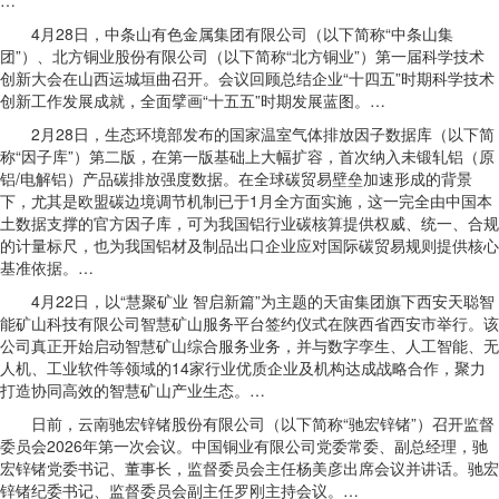
…
4月28日，中条山有色金属集团有限公司（以下简称“中条山集
团”）、北方铜业股份有限公司（以下简称“北方铜业”）第一届科学技术
创新大会在山西运城垣曲召开。会议回顾总结企业“十四五”时期科学技术
创新工作发展成就，全面擘画“十五五”时期发展蓝图。…
2月28日，生态环境部发布的国家温室气体排放因子数据库（以下简
称“因子库”）第二版，在第一版基础上大幅扩容，首次纳入未锻轧铝（原
铝/电解铝）产品碳排放强度数据。在全球碳贸易壁垒加速形成的背景
下，尤其是欧盟碳边境调节机制已于1月全方面实施，这一完全由中国本
土数据支撑的官方因子库，可为我国铝行业碳核算提供权威、统一、合规
的计量标尺，也为我国铝材及制品出口企业应对国际碳贸易规则提供核心
基准依据。…
4月22日，以“慧聚矿业 智启新篇”为主题的天宙集团旗下西安天聪智
能矿山科技有限公司智慧矿山服务平台签约仪式在陕西省西安市举行。该
公司真正开始启动智慧矿山综合服务业务，并与数字孪生、人工智能、无
人机、工业软件等领域的14家行业优质企业及机构达成战略合作，聚力
打造协同高效的智慧矿山产业生态。…
日前，云南驰宏锌锗股份有限公司（以下简称“驰宏锌锗”）召开监督
委员会2026年第一次会议。中国铜业有限公司党委常委、副总经理，驰
宏锌锗党委书记、董事长，监督委员会主任杨美彦出席会议并讲话。驰宏
锌锗纪委书记、监督委员会副主任罗刚主持会议。…