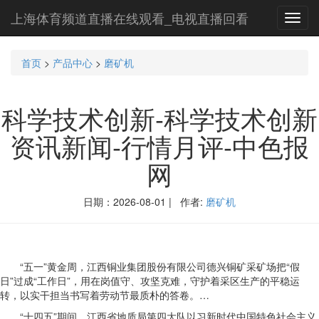
上海体育频道直播在线观看_电视直播回看
Toggl
navig
首页
>
产品中心
>
磨矿机
科学技术创新-科学技术创新
资讯新闻-行情月评-中色报
网
日期：2026-08-01 | 作者:
磨矿机
“五一”黄金周，江西铜业集团股份有限公司德兴铜矿采矿场把“假
日”过成“工作日”，用在岗值守、攻坚克难，守护着采区生产的平稳运
转，以实干担当书写着劳动节最质朴的答卷。…
“十四五”期间，江西省地质局第四大队以习新时代中国特色社会主义