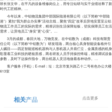
班长张文华，在平凡的设备维修岗位上，用专注钻研与实干业绩诠释了新
时代工匠精神。…
今年以来，中铝物流集团中部国际陆港有限公司（以下简称“中部陆
港”）紧扣“我为群众办实事”活动主线，聚焦“四定”改革后异地安置至云铝
物流工作员工的实际的需求，精准识别生活保障短板，切实保障员工生活
需求，让异地员工“身安”更“心安”。…
3月的成都，春回大地，万物竞发。在中铝数为（成都）科技有限责
任公司（以下简称“中铝数为”）研发现场，两台核心具身智能设备格外引
人瞩目——四足智能巡检机器狗与人形机器人并肩伫立，金属质感的机身
彰显着工业科技的硬核质感，两名研发人员手持操控终端，精准调试设备
参数，及时下达操作指令，两台机器人灵活地做着各种动作。…
客户服务 (手机)；E-mail：址：北京市复兴路乙十二号有色办公大楼
613室
产品
相关
点击更多