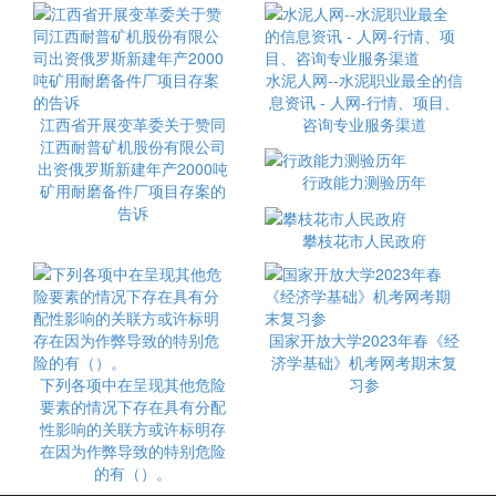
水泥人网--水泥职业最全的信
息资讯 - 人网-行情、项目、
江西省开展变革委关于赞同
咨询专业服务渠道
江西耐普矿机股份有限公司
出资俄罗斯新建年产2000吨
行政能力测验历年
矿用耐磨备件厂项目存案的
告诉
攀枝花市人民政府
国家开放大学2023年春《经
济学基础》机考网考期末复
下列各项中在呈现其他危险
习参
要素的情况下存在具有分配
性影响的关联方或许标明存
在因为作弊导致的特别危险
的有（）。