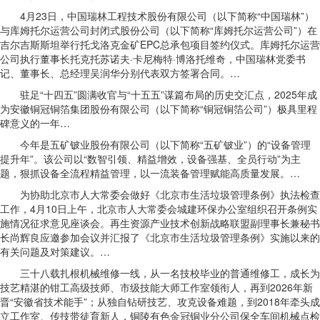
4月23日，中国瑞林工程技术股份有限公司（以下简称“中国瑞林”）
与库姆托尔运营公司封闭式股份公司（以下简称“库姆托尔运营公司”）在
吉尔吉斯斯坦举行托戈洛克金矿EPC总承包项目签约仪式。库姆托尔运营
公司执行董事长托克托苏诺夫·卡尼梅特·博洛托维奇，中国瑞林党委书
记、董事长、总经理吴润华分别代表双方签署合同。…
驻足“十四五”圆满收官与“十五五”谋篇布局的历史交汇点，2025年成
为安徽铜冠铜箔集团股份有限公司（以下简称“铜冠铜箔公司”）极具里程
碑意义的一年…
今年是五矿铍业股份有限公司（以下简称“五矿铍业”）的“设备管理
提升年”。该公司以“数智引领、精益增效，设备强基、全员行动”为主
题，狠抓设备全流程精益管理，以一流装备管理赋能高质量发展。…
为协助北京市人大常委会做好《北京市生活垃圾管理条例》执法检查
工作，4月10日上午，北京市人大常委会城建环保办公室组织召开条例实
施情况征求意见座谈会。再生资源产业技术创新战略联盟副理事长兼秘书
长尚辉良应邀参加会议并汇报了《北京市生活垃圾管理条例》实施以来的
有关问题及对策建议。…
三十八载扎根机械维修一线，从一名技校毕业的普通维修工，成长为
技艺精湛的钳工高级技师、市级技能大师工作室领衔人，再到2026年新
晋“安徽省技术能手”；从独自钻研技艺、攻克设备难题，到2018年牵头成
立工作室、传技带徒育新人，铜陵有色金冠铜业分公司保全车间机械点检