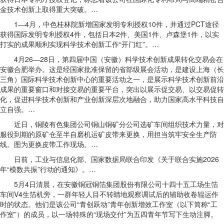
金技术创新上取得重大突破。…
1—4月，中色桂林院新增国家发明专利授权10件，并通过PCT途径
获得国际发明专利授权4件，包括日本2件、美国1件、卢森堡1件，以实
打实的成果顺利实现科学技术创新工作“开门红”。…
4月26—28日，第四届中国（安徽）科学技术创新成果转化交易会在
安徽合肥举办。这是经国家批准保留的省部级展会活动，是建设上海（长
三角）国际科学技术创新中心的重要活动之一，是展示科学技术创新前沿
成果的重要窗口和对接交易的重要平台，突出以展示促交易、以交易促转
化，促进科学技术创新和产业创新深层次地融合，助力国家高水平科技自
立自强。…
近日，铜陵有色集团公司铜山铜矿分公司选矿车间组织技术力量，对
服役到期的原矿仓至半自磨机运矿皮带来更换，用担当筑牢安全生产防
线。图为更换皮带工作现场。…
日前，工业与信息化部、国家数据局联合印发《关于联合实施2026
年“模数共振”行动的通知》。…
5月4日清晨，在安徽铜冠铜箔集团股份有限公司十四十五工场生箔
车间V4生箔机旁，一群年轻人目不转睛地观察调试后的辅助收卷辊运作
时的状态。他们是该公司“青创跃动”青年创新增效工作室（以下简称“工
作室”）的成员，以一场特殊的“现场交付”为五四青年节写下生动注脚。