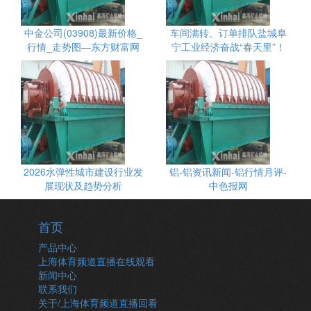
中金公司(03908)最新价格_
车间满转、订单排队盐城阜
行情_走势图—东方财富网
宁工业经济奋战“春天里”！
2026水弹性城市建设行业发
铝-铝资讯新闻-铝行情月评-
展现状及趋势分析
中色报网
首页
产品中心
上海体育频道直播在线观看
新闻中心
联系我们
关于/上海体育频道直播回看