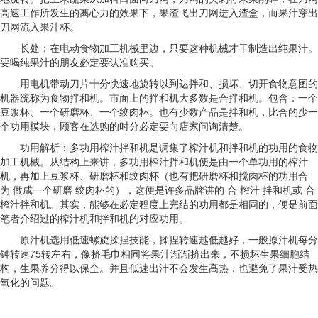
高速工作所发生的离心力的效果下，果渣飞出刀网进入渣盒，而果汁穿出
刀网流入果汁杯。
长处：在电动食物加工机械里边，只要这种机械才干制造出纯果汁。
要喝纯果汁的朋友必定要认准购买。
用电机带动刀片十分快速地旋转以到达拌和、损坏、切开食物意图的
机器统称为食物拌和机。市面上的拌和机大多数是合拌和机。包含：一个
豆浆杯、一个研磨杯、一个绞肉杯。也有少数产品是拌和机，比合的少一
个功用模块，顾客在选购的时分必定要向店家问询清楚。
功用解析：多功用榨汁拌和机是调集了榨汁机和拌和机的功用的食物
加工机械。从结构上来讲，多功用榨汁拌和机便是由一个单功用的榨汁
机，再加上豆浆杯、研磨杯和绞肉杯（也有把研磨杯和搅肉杯的功用合
为 做成一个研磨 绞肉杯的），这便是许多品牌讲的 合 榨汁 拌和机或 合
榨汁拌和机。其实，能够在必定程度上完结的功用都是相同的，便是前面
笔者介绍过的榨汁机和拌和机的对应功用。
原汁机选用低速螺旋揉捏技能，揉捏转速越低越好，一般原汁机每分
钟转速75转左右，像挤毛巾相同将果汁渐渐挤出来，不损坏生果细胞结
构，生果养分得以保全。并且低速出汁不会发生高热，也避免了果汁受热
氧化的问题。