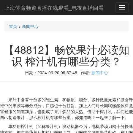
上海体育频道直播在线观看_电视直播回看
Toggl
navig
首页
>
新闻中心
【48812】畅饮果汁必读知
识 榨汁机有哪些分类？
日期：2024-06-20 09:57:48 | 作者:
新闻中心
果汁中含有十分多的维生素、矿物质、糖分、多种微量元素和膳食纤
维中的果胶等养分成分，口感也十分甘旨。加上人们对长期喝碳酸饮料危
害健康的知道加深，也促成了果汁饮品的大热。借助于榨汁机，我们还能
自己制造果汁，那么榨汁机有哪些分类，你知道吗？一起来了解一下。
单功用榨汁机（又称果汁机）发动机器今后，电机带动刀网十分快速
地旋转。把生果蔬菜从加料口面向刀网，刀网的尖刺将果菜削碎，在刀网