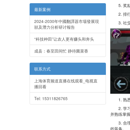
5. 奖
最新案例
2. 排
2024-2030年中國翻譯器市場發展現
3. 社
狀及潛力分析研讨報告
“科技种田”让农人更有赚头和奔头
成县：春至田间忙 静待菌菜香
联系方式
上海体育频道直播在线观看_电视直
播回看
Tel: 15311826765
1. 熟
2. 学
并熟练掌
3. 合
的装备。