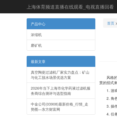
上海体育频道直播在线观看_电视直播回看
首页
产品中心
浓缩机
磨矿机
最新文章
真空陶瓷过滤机厂家实力盘点：矿山
与化工脱水场景优选方案
风格的画
贯的招式
2026年当下上海市化学药液过滤机服
1. 游戏
务商综合测评与选型指南
2. 角
中金公司(03908)最新价格_行情_走
3. 操
势图—东方财富网
4. 任