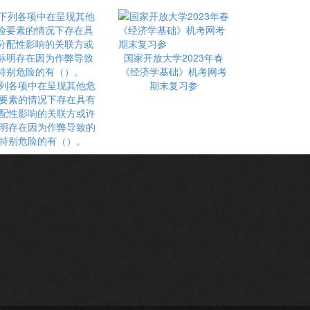
国家开放大学2023年春
《经济学基础》机考网考
列各项中在呈现其他危
期末复习参
要素的情况下存在具有
配性影响的关联方或许
明存在因为作弊导致的
特别危险的有（）。