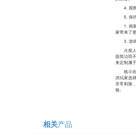
4. 观
5. 保
1. 画
家带来了更
3. 游
火柴人暗
面简洁而
来定制属
格斗街机
供玩家选
非常刺激
验。
产品
相关