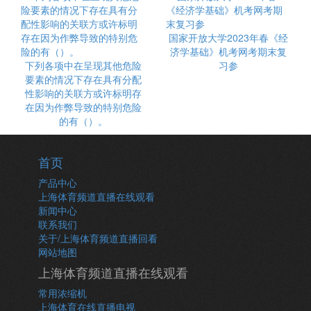
国家开放大学2023年春《经
济学基础》机考网考期末复
下列各项中在呈现其他危险
习参
要素的情况下存在具有分配
性影响的关联方或许标明存
在因为作弊导致的特别危险
的有（）。
首页
产品中心
上海体育频道直播在线观看
新闻中心
联系我们
关于/上海体育频道直播回看
网站地图
上海体育频道直播在线观看
常用浓缩机
上海体育在线直播电视