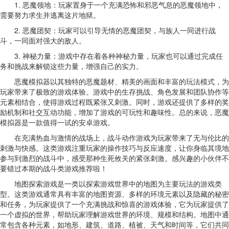
1. 恶魔领地：玩家置身于一个充满恐怖和邪恶气息的恶魔领地中，
需要努力求生并逃离这片地狱。
2. 恶魔团契：玩家可以引导无情的恶魔团契，与族人一同进行战
斗，一同面对强大的敌人。
3. 神秘力量：游戏中存在着各种神秘力量，玩家也可以通过完成任
务和挑战来解锁这些力量，增强自己的实力。
恶魔模拟器以其独特的恶魔题材、精美的画面和丰富的玩法模式，为
玩家带来了极致的游戏体验。游戏中的生存挑战、角色发展和团队协作等
元素相结合，使得游戏过程既紧张又刺激。同时，游戏还提供了多样的奖
励机制和社交互动功能，增加了游戏的可玩性和趣味性。总的来说，恶魔
模拟器是一款值得一试的安卓游戏。
在充满热血与激情的战场上，战斗动作游戏为玩家带来了无与伦比的
刺激与快感。这类游戏注重玩家的操作技巧与反应速度，让你身临其境地
参与到激烈的战斗中，感受那种生死攸关的紧张刺激。感兴趣的小伙伴不
要错过本期的战斗类游戏推荐啦！
地图探索游戏是一类以探索游戏世界中的地图为主要玩法的游戏类
型。这类游戏通常具有丰富的地图资源、多样的环境元素以及隐藏的秘密
和任务，为玩家提供了一个充满挑战和惊喜的游戏体验，它为玩家提供了
一个虚拟的世界，帮助玩家理解游戏世界的环境、规模和结构。地图中通
常包含各种元素，如地形、建筑、道路、植被、天气和时间等，它们共同