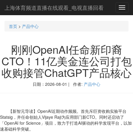
上海体育频道直播在线观看_电视直播回看
Toggl
navig
首页
>
产品中心
刚刚OpenAI任命新印裔
CTO！11亿美金连公司打包
收购接管ChatGPT产品核心
日期：2026-08-01 | 作者:
产品中心
【新智元导读】OpenAI近期动作频频。首先斥巨资收购实验平台
Statsig，并任命创始人Vijaye Raji为应用部门新CTO。同时还启动了
「OpenAI for Science」项目，致力于打造AI驱动的科学发现平台，以加
速基础科学突破。