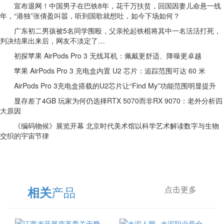
宣布退网！中国男子在巴铁8年，花千万扶贫，回国因妻儿命悬一线
年，“港独”张倩盈叫嚣，听到国歌就想吐，如今下场如何？
广东初二男孩被5名同学围殴，父亲抡起铁棍将其中一名活活打死，
判决结果出来后，网友不淡定了…
初探苹果 AirPods Pro 3 无线耳机：佩戴更舒适、降噪更卓越
苹果 AirPods Pro 3 充电盒内置 U2 芯片：追踪范围可达 60 米
AirPods Pro 3充电盒搭载的U2芯片让“Find My”功能范围明显提升
显存差了4GB 玩家为何仍选择RTX 5070而非RX 9070：老外分析四
大原因
《编码物候》展览开幕 北京时代美术馆以科学艺术解读数字与生物
交织的宇宙节律
产品
相关
点击更多