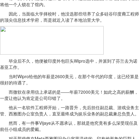
将他一个人锁在了馆内。
因此，当面临大学择校时，他没选那些培养了众多硅谷印度裔工程师
的顶尖信息技术学府，而是就近入读了本地治里大学。
毕业后不久，他便被印度外包巨头Wipro选中，并派到了芬兰去为诺
基亚工作。
当时Wipro给他的年薪是2600美元，在那个年代的印度，这已经算是
很好的待遇了。
而微软在录用信上承诺的是——年薪72000美元！如此之高的薪酬，
一度让他认为肯定是公司印错了。
他从一名软件工程师开始，一路晋升，先后担任副总裁、游戏业务主
管、西雅图办公室负责人，直至最终成为娱乐业务的副总裁兼总负责人。
然而，有一件事Vijaye从不愿承认，那就是他究竟有多么深受现任及
前任小组成员的爱戴。
对于那些曾在Meta西雅图旧办公室里流传的、印有他形象的巨型人