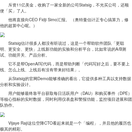
斥资11亿美金，收购了一家全新的公司Statsig，不光买公司，还顺
便「买」了人。
他将直接向CEO Fidji Simo汇报。 （奥特曼估计正专心搞算力，修
他的超算中心呢。）
Statsig估计很多人都没有听说过，这是一个帮助软件团队「更聪
明、更安全、更快」上线新功能的实验和分析平台，比如常说的A/B测
试、功能开关、产品分析。
它不是帮OpenAI写代码，而是帮助判断「代码写好之后，要不要上
线、怎么上线、上线后有没有带来好结果」。
从Statsig的官网Demo能够准确的看出，它提供多种工具以支持数据
分析和实验设计。
用户能够最终靠平台获取每日活跃用户（DAU）和购买事件（DPE）
等核心指标的实时数据，同时利用仪表盘和警报功能，监控项目进展和团
队协作。
Vijaye Raji这位空降CTO看起来就是一个「编程」，并且他的履历也
极其的精彩。