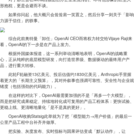
形抱枕，更是会避而不谈。
如果你问起，他大概只会耸耸肩一笑置之，然后分享一则关于「影响
力源于信任」的轶事。
综合此前奥特曼「卸任」OpenAI CEO而将权力转交给Vijaye Raji来
看，OpenAI的下一步是在产品上发力。
根据外国媒体报道，这一系列举动清晰地表明，OpenAI的战略重
心，正从纯粹的底层模型研发，向打造世界级、数据驱动的最终用户产
品，进行重大转移。
此轮F轮融资13亿美元、投后估值约1830亿美元，Anthropic手里握
着更大的「长期主义预算」，其对外叙事也强调可靠性、安全性与企业就
绪度（包括强劲的代码能力）。
在这样的对比下，OpenAI最需要加强的不是「再多一个大模型」，
而是把研究成果稳定、持续地转化成可复用的产品工程体系：更快试验、
更稳上线、更清晰地量化「是不是真的更好」。
OpenAI收购Statsig此举就为了把「模型能力→用户价值」的最后一
公里产品工程中台补齐并做厚。
把实验、灰度发布、实时指标与因果评估变成「默认动作」，让