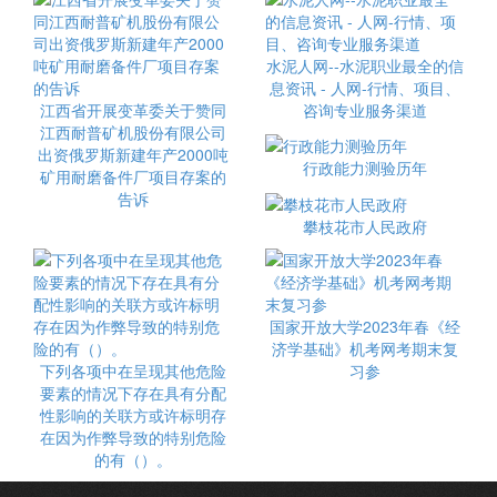
水泥人网--水泥职业最全的信
息资讯 - 人网-行情、项目、
江西省开展变革委关于赞同
咨询专业服务渠道
江西耐普矿机股份有限公司
出资俄罗斯新建年产2000吨
行政能力测验历年
矿用耐磨备件厂项目存案的
告诉
攀枝花市人民政府
国家开放大学2023年春《经
济学基础》机考网考期末复
下列各项中在呈现其他危险
习参
要素的情况下存在具有分配
性影响的关联方或许标明存
在因为作弊导致的特别危险
的有（）。