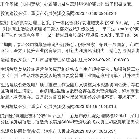
泥干化焚烧（协同焚烧）处置能力及生态环境保护能力作出了积极贡献。
设来源：重庆市公共资源交易网2023-10-30 09:48:28
）拆除原有处理工艺采用“一体化智能好氧堆肥技术”的80t/d污泥厂，新建
）对原有生活垃圾填埋场二期的部分区域升级改造，...半干法（ca(oh)
中干法作为应急备用；（2）新建厨余垃圾处理规模150t/d，配置1条150
”期间，泰环公司将聚焦串链补链强链，积极探索、拓展一般固废、市政污
展路径，全方面提升企业的竞争力、创新力和抗风险能力，精心打造固废
增效来源：广州市城市管理和综合执法局2023-09-22 10:08:03
活垃圾焚烧设施运营单位应严格落实安全生产规格要求，加强普通工业
接收《广州市生活垃圾焚烧设施协同焚烧普通工业固态废料清单》以外种
活垃圾焚烧发电厂项目推进工作受阻后又调整为水泥窑协同焚烧，存在
且项目推进滞后。...乡镇镇区生活垃圾都会存在露天焚烧现象，泸水市
残渣就地露天堆存。四是部分督察检查反馈问题整改标准不高、要求不严
圾来源：重庆市公共资源交易网2023-08-16 10:43:16
能好氧堆肥技术”的80t/d污泥厂，新建市政污泥处理规模120t/d，采
分区域升级改造，改造为以满足600t/d焚烧线的飞灰填埋和应急填埋需求
协同处置来源：泸水市人民政府2023-08-01 08:35:34