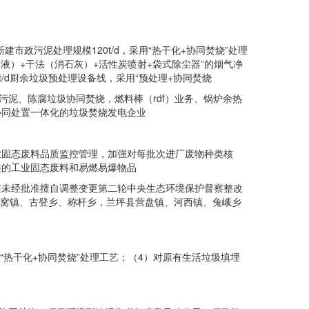
市政污泥处理规模120t/d，采用“热干化+协同焚烧”处理
2浆液）+干法（消石灰）+活性炭喷射+袋式除尘器”的烟气净
t/d厨余垃圾预处理设备线，采用“预处理+协同焚烧
泥、陈腐垃圾协同焚烧，燃料棒（rdf）业务、锅炉余热
协同处置一体化的垃圾焚烧发电企业
固态废料品质监控管理，加强对每批次进厂废物种类核
类的工业固态废料和易燃易爆物品
未经批准擅自调整变更第二轮中央生态环境保护督察整改
老窝镇、古登乡、称杆乡，兰坪县营盘镇、河西镇、兔峨乡
。
用“热干化+协同焚烧”处理工艺；（4）对原有生活垃圾填埋