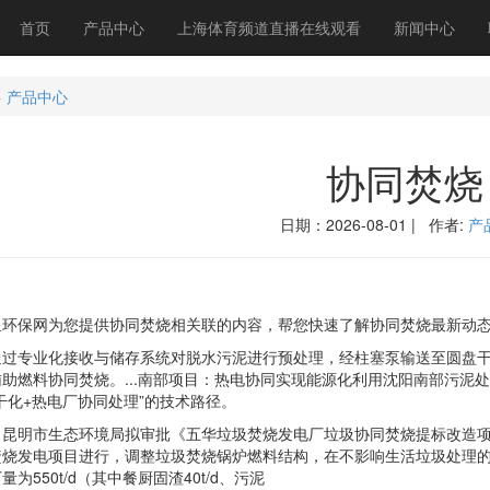
首页
产品中心
上海体育频道直播在线观看
新闻中心
>
产品中心
协同焚烧
日期：2026-08-01 | 作者:
产
保网为您提供协同焚烧相关联的内容，帮您快速了解协同焚烧最新动态
专业化接收与储存系统对脱水污泥进行预处理，经柱塞泵输送至圆盘干化
助燃料协同焚烧。...南部项目：热电协同实现能源化利用沈阳南部污泥处置
干化+热电厂协同处理”的技术路径。
明市生态环境局拟审批《五华垃圾焚烧发电厂垃圾协同焚烧提标改造项目
焚烧发电项目进行，调整垃圾焚烧锅炉燃料结构，在不影响生活垃圾处理
为550t/d（其中餐厨固渣40t/d、污泥