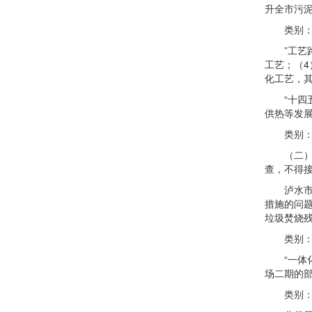
升全市污
类别：投资建
”工艺路线
工艺；（4
化工艺，其
“十四五
供热等发
类别：运维
（二）生
查，不得
泸水市生
措施的问题
垃圾焚烧
类别：餐厨垃
“一体化智
场二期的部
类别：水泥窑