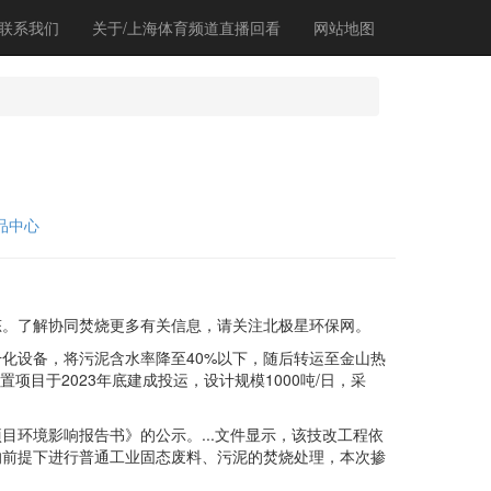
联系我们
关于/上海体育频道直播回看
网站地图
品中心
。了解协同焚烧更多有关信息，请关注北极星环保网。
设备，将污泥含水率降至40%以下，随后转运至金山热
项目于2023年底建成投运，设计规模1000吨/日，采
环境影响报告书》的公示。...文件显示，该技改工程依
的前提下进行普通工业固态废料、污泥的焚烧处理，本次掺