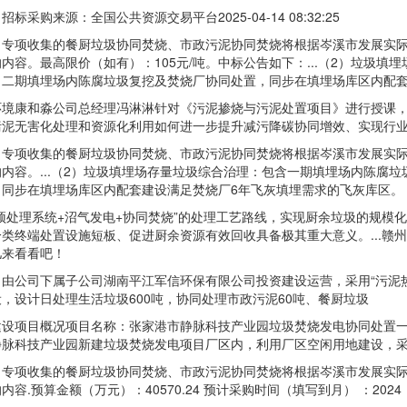
购来源：全国公共资源交易平台2025-04-14 08:32:25
项收集的餐厨垃圾协同焚烧、市政污泥协同焚烧将根据岑溪市发展实际
内容。最高限价（如有）：105元/吨。中标公告如下：...（2）垃圾
，二期填埋场内陈腐垃圾复挖及焚烧厂协同处置，同步在填埋场库区内配套
康和淼公司总经理冯淋淋针对《污泥掺烧与污泥处置项目》进行授课，
污泥无害化处理和资源化利用如何进一步提升减污降碳协同增效、实现行
项收集的餐厨垃圾协同焚烧、市政污泥协同焚烧将根据岑溪市发展实际
内容。...（2）垃圾填埋场存量垃圾综合治理：包含一期填埋场内陈腐
，同步在填埋场库区内配套建设满足焚烧厂6年飞灰填埋需求的飞灰库区。
处理系统+沼气发电+协同焚烧”的处理工艺路线，实现厨余垃圾的规模
类终端处置设施短板、促进厨余资源有效回收具备极其重大意义。...赣
儿来看看吧！
司下属子公司湖南平江军信环保有限公司投资建设运营，采用“污泥热干化
，设计日处理生活垃圾600吨，协同处理市政污泥60吨、餐厨垃圾
项目概况项目名称：张家港市静脉科技产业园垃圾焚烧发电协同处置一
静脉科技产业园新建垃圾焚烧发电项目厂区内，利用厂区空闲用地建设，
项收集的餐厨垃圾协同焚烧、市政污泥协同焚烧将根据岑溪市发展实际
内容.预算金额（万元）：40570.24 预计采购时间（填写到月） ：2024