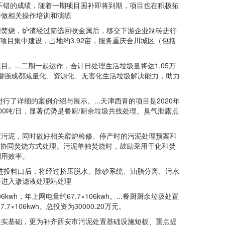
不错的成绩，随着一期项目国补即将到期，项目也在积极拓
作做相关操作培训和演练
焚烧，炉渣经过筛选回收金属后，移交下游企业制砖进行
项目集中建设，占地约3.92亩，服务重庆合川城区（包括
..二期一起运作，合计日处理生活垃圾量将达1.05万
渐增强成都减量化、资源化、无害化生活垃圾解决能力，助力
详细的案例介绍与展示。...天津西青的项目是2020年
0吨/日，显著优势是餐厨/厨余垃圾共线处理、臭气泄露点
污泥，同时做好相关窑炉检修、停产时的污泥处理预案和
或协同焚烧方式处理。污泥单独焚烧时，鼓励采用干化和焚
利用效率。
进投料口后，将经过挤压脱水、除砂系统、油脂分离、污水
会进入渗滤液处理站处理
h，年上网电量约67.7×106kwh。...餐厨厨余垃圾处置
×106kwh。总投资为30000.20万元。
实基础，更为补齐西安市污泥处置基础设施短板、重点提