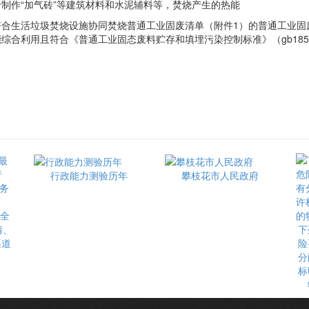
制作“加气砖”等建筑材料和水泥辅料等，焚烧产生的热能
生活垃圾焚烧设施协同焚烧普通工业固废清单（附件1）的普通工业固
综合利用且符合《普通工业固态废料贮存和填埋污染控制标准》（gb185
行政能力测验历年
攀枝花市人民政府
最全
情、
下
渠道
险
分
标