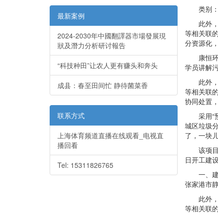
类别：招标采
最新案例
此外，专
等相关联的
2024-2030年中國翻譯器市場發展現
分资源化
狀及潛力分析研讨報告
康恒环境
“科技种田”让农人更有赚头和奔头
学员讲解
此外，专
成县：春至田间忙 静待菌菜香
等相关联的
协同处置
联系方式
采用“预
城区垃圾分
上海体育频道直播在线观看_电视直
了，一块
播回看
该项目由公
日开工建设
Tel: 15311826765
一、建设
张家港市
此外，专
等相关联的