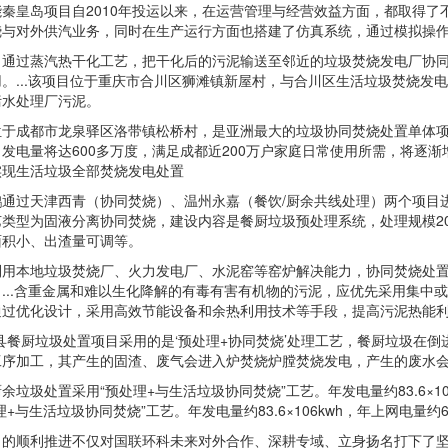
皇岛项目自2010年投运以来，在运营管理与经营效益方面，都取得了
烧与对外供汽业务，同时在生产运行方面也搭建了仿真系统，通过模拟操
过蒸汽热干化工艺，把干化后的污泥输送至邻近的垃圾焚烧发电厂协同
。...该项目位于重庆市合川区狮滩镇新屋村，与合川区生活垃圾焚烧发电
污水处理厂污泥。
都市龙泉驿区洛带镇松桥村，是亚洲最大的垃圾协同焚烧处置单体项目。.
发电量将达600多万度，满足成都近200万户家庭日常使用所需，将逐
实现生活垃圾全部焚烧发电处置
天津西青（协同焚烧）、温州永嘉（餐饮/厨余共线处理）两个项目进行了
类型为固液分离协同焚烧，建设内容是餐厨垃圾预处理系统，处理规模20
面积小、出渣量可调等。
本地垃圾焚烧厂、火力发电厂、水泥窑等窑炉解决能力，协同焚烧处置
...含重金属和难以生化降解的有毒有害有机物的污泥，应优先采用集中
通过优化设计，采用高效节能设备和余热利用技术等手段，提高污泥热能
餐厨垃圾处置项目采用的是‘预处理+协同焚烧’处理工艺，餐厨垃圾在倒
工序加工，其产生的固渣、废气会进入炉焚烧炉膛焚烧发电，产生的废水
圾处置采用“预处理+与生活垃圾协同焚烧”工艺。年发电量约83.6×106kw
+与生活垃圾协同焚烧”工艺。年发电量约83.6×106kwh，年上网电量约67.7
顺利推进不仅对国联环科未来对外合作、深耕专域、立身扬名打下了坚