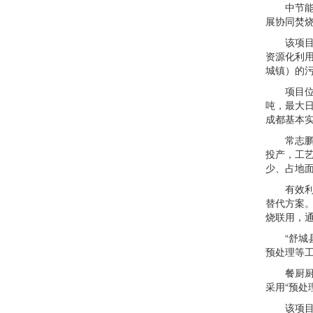
中节能秦
展协同焚
该项目通
资源化利用
城镇）的
项目位于成
吨，最大日
成都基本
常志鹏通过
投产，工艺
少、占地
有效利用
替代方案。
烧联用，
“舒城县
预处理等
餐厨厨余垃
采用“预处理
该项目的