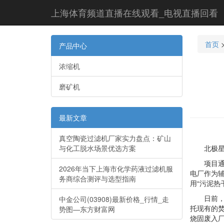
上海体育频道直播在线观看_电视直播回看
首页
产品中心
浓缩机
磨矿机
最新文章
真空陶瓷过滤机厂家实力盘点：矿山
与化工脱水场景优选方案
北极星环
项目通过
2026年当下上海市化学药液过滤机服
电厂作为辅
务商综合测评与选型指南
用“污泥热
日前，昆
中金公司(03908)最新价格_行情_走
托现有的
势图—东方财富网
烧固废入厂量