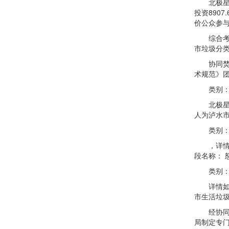
北极星垃
投资890
价公众参
综合考虑
市垃圾分
协同焚烧
术规范》
类别：水泥
北极星垃圾
人为泸水市
类别：水泥
，详情如下
段名称： 
类别：水泥
详情如下
市生活垃圾
经协同焚烧
局制定专