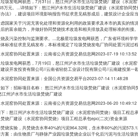
圾发电网获悉，7月31日，怒江州泸水市生活垃圾焚烧厂建设（水泥窑
7.65万元。...详情如下：怒江州泸水市生活垃圾焚烧厂建设（水泥窑协
与办法》，建设项目环境影响报告书征求意见稿形成后，建筑设计企业应
国家关于污泥无害化处理和资源化利用的政策要求及本市的真实的情况
类后的富余能力，并做好协同焚烧技术改造和相关排放及处理标准的衔接
及污染控制与监测要求。...北极星垃圾发电网获悉，广东省环境科学
团体标准征求意见稿发布，本标准规定了垃圾焚烧发电厂协同处置污泥过
窑协同处置来源：云南省公共资源交易信息网2023-07-19 10:13:52
发电网获悉，7月19日，怒江州泸水市生活垃圾焚烧厂建设（水泥窑协同
建设开发投资有限公司//云南省轻纺工业设计院有限公司//云南建投第一
窑协同处置来源：全国公共资源交易平台2023-07-14 11:48:28
：招标项目名称： 怒江州泸水市生活垃圾焚烧厂建设（水泥窑协同焚烧）项目
怒江州泸水市生活垃圾焚烧厂建设
窑协同处置来源：云南省公共资源交易信息网2023-06-20 10:49:12
：怒江州泸水市生活垃圾焚烧厂建设（水泥窑协同焚烧）项目工程总承包e
焚烧厂建设（水泥窑协同焚烧）项目工程总承包epc(二次)资金来源
实验，共焚烧含水率40%的污泥964.32吨，含水率60%的污泥573.
门方案：由生物质厂与静脉产业园垃圾焚烧企业以干化后污泥与生活垃圾