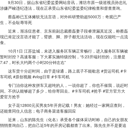
9月30日，据山东省纪委监委网站音讯，潍坊市原一级巡视员孙忠礼
涉嫌严峻违纪违法，现在正承受山东省纪委监委纪律检查和督查查询。
蔡磊称已五体瘫软无法言语，对外科研赞助超5000万：奇观已产
生，不会耻辱等死
近来，渐冻症患者、京东前副总裁蔡磊妻子段睿泄漏其近况，称蔡磊
现已肯定没言语才能了，臂膀、脚、脖子都无法活动，现在仅能吃一点流
食。
10月1日 江苏盐城，未进入服务区车辆正常畅行，进入服务区车辆被
暂时封控？高速客服：下大雾实施特级控制，“5:23开端封控的，注册是
7:47，时长大约两个小时20分钟左右”
这车货十分赶时间，由于是绿通，路上底子不能歇息 #货运司机 #卡
车司机 #原创视频 #vlog日常 #卡车司机
专门治你这种发拼车又超吨的人，一说你超了，你也不催我，说赶时
间。不供认能够超了多少，给你寄回去。#卡车司机 #抢手 #官方官方大
爱官方抢手
女子花12800元买男友5年开房记载！男友：她经过一家网店查到，
还能查同住人信息；电子商务渠道客服回应
近来，山东的陈先生（化名）承受各个媒体采访时称，自己的女朋友
悄悄查询自己，把自己近5年的开房记载都查了出来。陈先生并不是要追