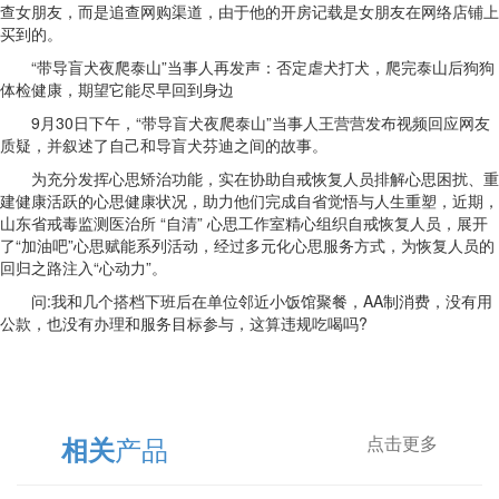
查女朋友，而是追查网购渠道，由于他的开房记载是女朋友在网络店铺上
买到的。
“带导盲犬夜爬泰山”当事人再发声：否定虐犬打犬，爬完泰山后狗狗
体检健康，期望它能尽早回到身边
9月30日下午，“带导盲犬夜爬泰山”当事人王营营发布视频回应网友
质疑，并叙述了自己和导盲犬芬迪之间的故事。
为充分发挥心思矫治功能，实在协助自戒恢复人员排解心思困扰、重
建健康活跃的心思健康状况，助力他们完成自省觉悟与人生重塑，近期，
山东省戒毒监测医治所 “自清” 心思工作室精心组织自戒恢复人员，展开
了“加油吧”心思赋能系列活动，经过多元化心思服务方式，为恢复人员的
回归之路注入“心动力”。
问:我和几个搭档下班后在单位邻近小饭馆聚餐，AA制消费，没有用
公款，也没有办理和服务目标参与，这算违规吃喝吗?
产品
相关
点击更多