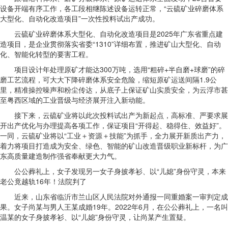
设备开端有序工作，各工段相继陈述设备运转正常，“云硫矿业碎磨体系
大型化、自动化改造项目”一次性投料试出产成功。
云硫矿业碎磨体系大型化、自动化改造项目是2025年广东省重点建
造项目，是企业贯彻落实省委“1310”详细布置，推进矿山大型化、自动
化、智能化转型的要害工程。
项目设计年处理原矿才能达300万吨，选用“粗碎+半自磨+球磨”的碎
磨工艺流程，可大大下降碎磨体系安全危险，缩短原矿运送间隔1.9公
里，精准操控噪声和粉尘传达，从底子上保证矿山实质安全，为云浮市甚
至粤西区域的工业晋级与经济展开注入新动能。
接下来，云硫矿业将以此次投料试出产为新起点，高标准、严要求展
开出产优化与办理提高各项工作，保证项目“开得起、稳得住、效益好”。
一同，云硫矿业将以“工业＋资源＋技能”为抓手，全力展开新质出产力，
着力将项目打造成为安全、绿色、智能的矿山改造晋级职业新标杆，为广
东高质量建造制作强省奉献更大力气。
公公葬礼上，女子发现另一女子身披孝衫、以“儿媳”身份守灵，本来
老公竟越轨16年！法院判了
近来，山东省临沂市兰山区人民法院对外通报一同重婚案一审判定成
果。女子尚某与男人王某成婚19年。2022年6月，在公公葬礼上，一名叫
温某的女子身披孝衫、以“儿媳”身份守灵，让尚某产生置疑。