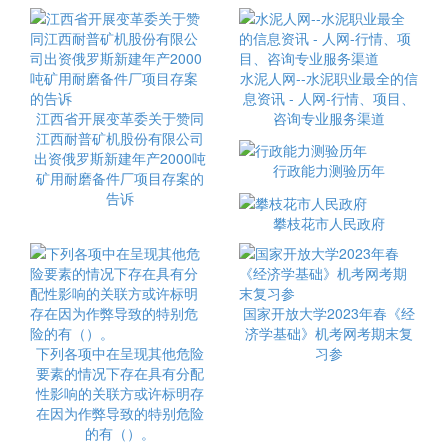
水泥人网--水泥职业最全的信
息资讯 - 人网-行情、项目、
江西省开展变革委关于赞同
咨询专业服务渠道
江西耐普矿机股份有限公司
出资俄罗斯新建年产2000吨
行政能力测验历年
矿用耐磨备件厂项目存案的
告诉
攀枝花市人民政府
国家开放大学2023年春《经
济学基础》机考网考期末复
下列各项中在呈现其他危险
习参
要素的情况下存在具有分配
性影响的关联方或许标明存
在因为作弊导致的特别危险
的有（）。