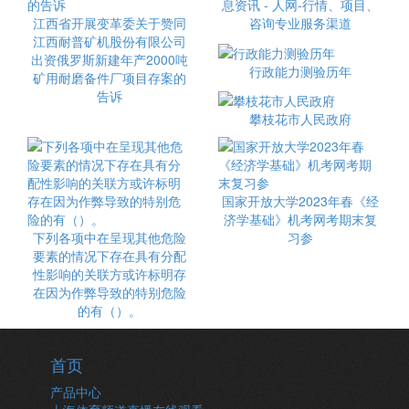
息资讯 - 人网-行情、项目、
江西省开展变革委关于赞同
咨询专业服务渠道
江西耐普矿机股份有限公司
出资俄罗斯新建年产2000吨
行政能力测验历年
矿用耐磨备件厂项目存案的
告诉
攀枝花市人民政府
国家开放大学2023年春《经
济学基础》机考网考期末复
下列各项中在呈现其他危险
习参
要素的情况下存在具有分配
性影响的关联方或许标明存
在因为作弊导致的特别危险
的有（）。
首页
产品中心