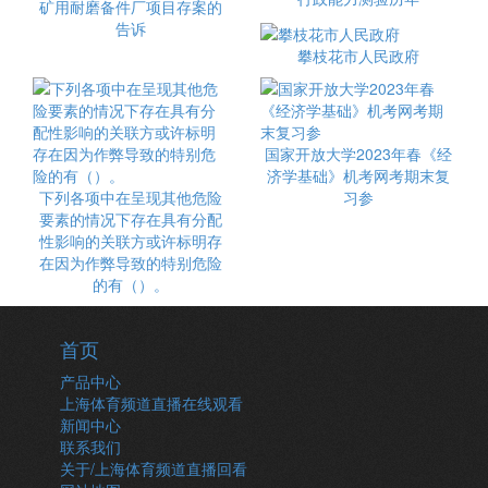
矿用耐磨备件厂项目存案的
告诉
攀枝花市人民政府
国家开放大学2023年春《经
济学基础》机考网考期末复
下列各项中在呈现其他危险
习参
要素的情况下存在具有分配
性影响的关联方或许标明存
在因为作弊导致的特别危险
的有（）。
首页
产品中心
上海体育频道直播在线观看
新闻中心
联系我们
关于/上海体育频道直播回看