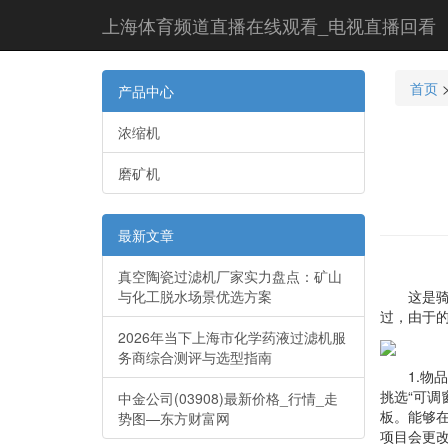
上海体育频道直播在线观看_电视直播回看
首页
产品中心
浓缩机
磨矿机
最新文章
真空陶瓷过滤机厂家实力盘点：矿山
与化工脱水场景优选方案
这是骑马
过，由于
2026年当下上海市化学药液过滤机服
务商综合测评与选型指南
1.物品触
挑选“可调
中金公司(03908)最新价格_行情_走
板。能够在
势图—东方财富网
项目会更改