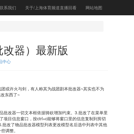
联系我们
关于/上海体育频道直播回看
网站地图
批改器）最新版
品中心
团或许火与剑，有人称其为战团剧本批改器~其实也不为
改东西了~
品批改器一切文本框依据骑砍增加约束。3.批改了在菜单里
了项目信息窗口，按ctrl+c能够将窗口里的信息复制到剪切
6.批改了物品批改器模型列表更改模型名后选中列表中其他
一些调整。