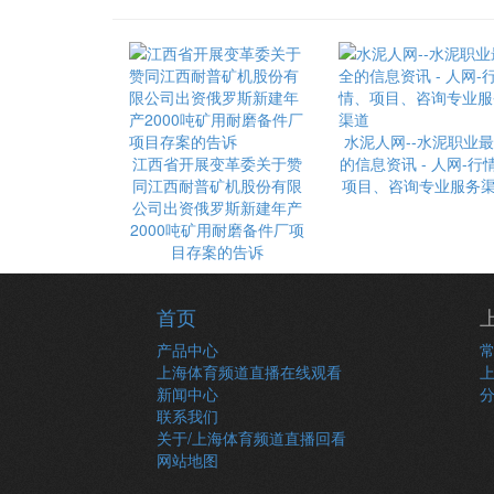
水泥人网--水泥职业
江西省开展变革委关于赞
的信息资讯 - 人网-行
同江西耐普矿机股份有限
项目、咨询专业服务
公司出资俄罗斯新建年产
2000吨矿用耐磨备件厂项
目存案的告诉
首页
产品中心
上海体育频道直播在线观看
新闻中心
联系我们
关于/上海体育频道直播回看
网站地图