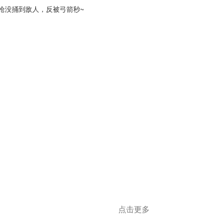
枪没捅到敌人，反被弓箭秒~
点击更多