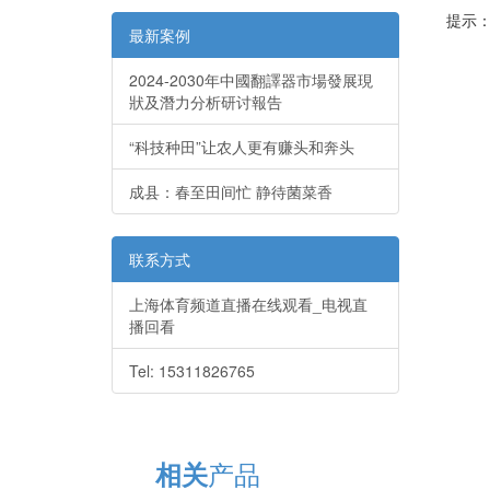
提示：批改
最新案例
2024-2030年中國翻譯器市場發展現
狀及潛力分析研讨報告
“科技种田”让农人更有赚头和奔头
成县：春至田间忙 静待菌菜香
联系方式
上海体育频道直播在线观看_电视直
播回看
Tel: 15311826765
产品
相关