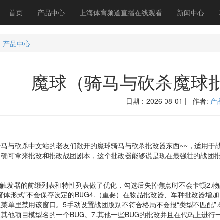
首页
产品中心
上海体育频道直播在线观看
新闻中心
>
产品中心
魔球（骑马与砍杀魔球
日期：2026-08-01 | 作者:
产
与砍杀中文站的老友们敞开的魔球骑马与砍杀批改器东西~~，适用于战
的确可拿来批改和批改战团剧本，这个批改器能够说是现在最强壮的战团批
发器的前缀列表和特性列表做了优化，勾选后失掉焦点时不会卡顿2.物
窗体形式”不会保存设定的BUG4.（重要）在物品批改器、军种批改器增加
菜单里禁用该窗口。5手动设置战团版别不符合格局不会报“类型不匹配”.
其他项目模型名的一个BUG。7.其他一些BUG的批改并且在代码上进行