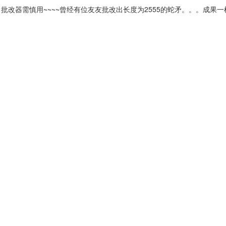
器需慎用~~~~曾经有位友友批改出长度为2555的蛇矛。。。成果一