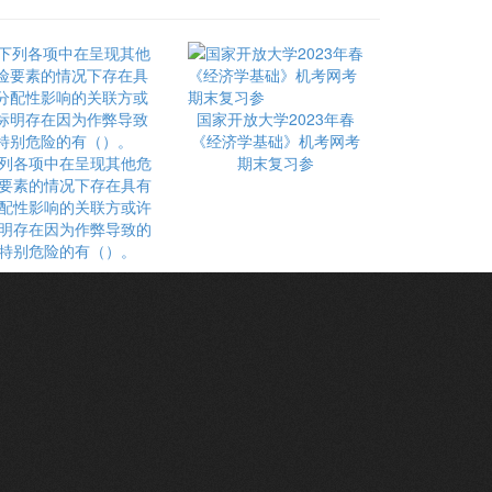
国家开放大学2023年春
《经济学基础》机考网考
列各项中在呈现其他危
期末复习参
要素的情况下存在具有
配性影响的关联方或许
明存在因为作弊导致的
特别危险的有（）。