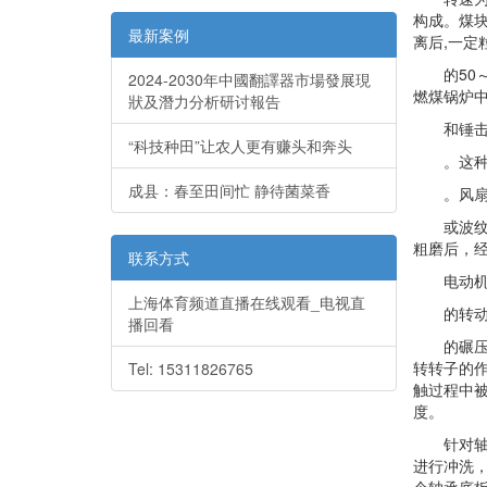
构成。煤
最新案例
离后,一定
的50～
2024-2030年中國翻譯器市場發展現
燃煤锅炉
狀及潛力分析研讨報告
和锤击磨
“科技种田”让农人更有赚头和奔头
。这种磨
成县：春至田间忙 静待菌菜香
。风扇磨
或波纹衬
粗磨后，
联系方式
电动机通
上海体育频道直播在线观看_电视直
的转动，
播回看
的碾压而
转转子的
Tel: 15311826765
触过程中
度。
针对轴承衬
进行冲洗，