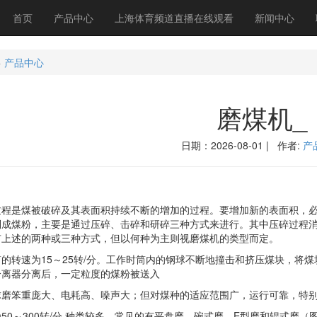
首页
产品中心
上海体育频道直播在线观看
新闻中心
>
产品中心
磨煤机_
日期：2026-08-01 | 作者:
产
是煤被破碎及其表面积持续不断的增加的过程。要增加新的表面积，必
制成煤粉，主要是通过压碎、击碎和研碎三种方式来进行。其中压碎过程
有上述的两种或三种方式，但以何种为主则视磨煤机的类型而定。
转速为15～25转/分。工作时筒内的钢球不断地撞击和挤压煤块，将煤
分离器分离后，一定粒度的煤粉被送入
笨重庞大、电耗高、噪声大；但对煤种的适应范围广，运行可靠，特别
～300转/分,种类较多。常见的有平盘磨、碗式磨、E型磨和辊式磨（