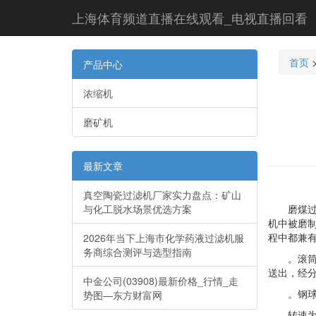
上海体育频道直播在线观看_电视直播回看
首页
产品中心
浓缩机
磨矿机
最新文章
真空陶瓷过滤机厂家实力盘点：矿山
与化工脱水场景优选方案
磨煤过程
机中被磨
程中都兼
2026年当下上海市化学药液过滤机服
务商综合测评与选型指南
。滚筒的
送出，经
中金公司(03908)最新价格_行情_走
。钢球磨
势图—东方财富网
转速为50