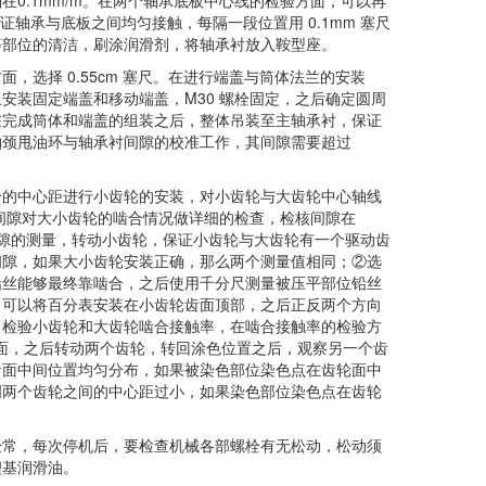
0.1mm/m。在两个轴承底板中心线的检验方面，可以再
轴承与底板之间均匀接触，每隔一段位置用 0.1mm 塞尺
等部位的清洁，刷涂润滑剂，将轴承衬放入鞍型座。
择 0.55cm 塞尺。在进行端盖与筒体法兰的安装
安装固定端盖和移动端盖，M30 螺栓固定，之后确定圆周
在完成筒体和端盖的组装之后，整体吊装至主轴承衬，保证
轴颈甩油环与轴承衬间隙的校准工作，其间隙需要超过
的中心距进行小齿轮的安装，对小齿轮与大齿轮中心轴线
向间隙对大小齿轮的啮合情况做详细的检查，检核间隙在
间间隙的测量，转动小齿轮，保证小齿轮与大齿轮有一个驱动齿
间隙，如果大小齿轮安装正确，那么两个测量值相同；②选
铅丝能够最终靠啮合，之后使用千分尺测量被压平部位铅丝
，可以将百分表安装在小齿轮齿面顶部，之后正反两个方向
，检验小齿轮和大齿轮啮合接触率，在啮合接触率的检验方
齿面，之后转动两个齿轮，转回涂色位置之后，观察另一个齿
齿面中间位置均匀分布，如果被染色部位染色点在齿轮面中
明两个齿轮之间的中心距过小，如果染色部位染色点在齿轮
常，每次停机后，要检查机械各部螺栓有无松动，松动须
锂基润滑油。