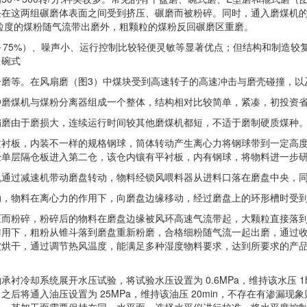
块在这两组碾磨体表面之间受到挤压、碾磨而被粉碎。同时，通入磨煤机的
粒度的煤粉随气流带出磨外，粗颗粒的煤粉反回碾磨区重磨。
75%）、噪声小、运行控制比较轻便灵敏等显著优点；但结构和制造较
中碗式
等。在风扇磨（图3）中煤块受到高速转子的高速冲击与磨壳碰撞，以
煤机与煤粉分离器组成一个整体，结构相对比较简单，紧凑，初投资省
由于磨损大，连续运行时间较其他磨煤机都短，不适于磨制硬质煤种
板，内装不一样的规格钢球，筒体转动产生离心力将钢球带到一定高度
经单层隔仓板进入第二仓，该仓内镶有平衬板，内有钢球，将物料进一步
过减速机带动磨盘转动，物料经锁风喂料器从进料口落在磨盘中央，同
物料在离心力的作用下，向磨盘边缘移动，经过磨盘上的环形槽时受
粉碎，粉碎后的物料在磨盘边缘被风环高速气流带起，大颗粒直接落到
作用下，粗粉从锥斗落到磨盘重新粉磨，合格细粉随气流一起出磨，通过
被烘干，通过调节热风温度，能满足多种湿度物料要求，达到所要求的产
冷却系统展开水压试验，将试验水压设置为 0.6MPa，维持该水压 
之后将通入油压设置为 25MPa，维持该油压 20min，不存在有渗漏