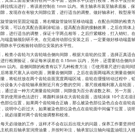
，其加工面需要保持在同一水平面，选择水平仪进行校准，将水平度控制在
择拉线法进行，将误差控制在 1mm 以内。将主轴承吊装至轴承底板，保证
间隙，发现存在有较大间隙位置，进行适当的调整。做好轴承衬、鞍型座
旋转至固定端盖，将右螺旋管旋转至移动端盖，在配合间隙的检查方面，选
安装，可以在其配合面刷涂铅油，提高配合面的接触效果，之后在筒体上
间隙，进行适当的调整，保证十字两点相等，之后拧紧螺栓，打入销钉。
孔与端盖轴颈刮研不夹。在完成传动部位安装之后，一定要做好移动端盖
使用静水平仪检验转动部位安装的水平性。
检查小齿轮与大齿轮啮合侧向间隙，根据大齿轮的位置，选择正真适合
进行检测验证，保证每米误差在 0.15mm 以内，另外，还需要结合侧
2.19mm 以内。齿侧间隙的检查有以下几种检查方法：①使用塞尺进行齿
之后将塞尺塞入从动吃面，测量齿侧间隙，之后在齿面两端再次测量齿侧
测量，将铅丝放在两个齿轮齿面宽度两端区域，齿轮在缓慢转动过程中，
部分设备大小齿轮轴承座附近只有少数的空间，塞尺很难顺利塞入齿轮面
轮，通过这一种方式测量齿轮间隙，间隙值为百分表读数之和。另一方面
常的使用涂色法进行，将颜料涂抹在大齿轮齿面，连续涂抹 10个左右
染色部位位置，如果两个齿轮啮合正确，那么被染色部位染色点会在齿轮
置，说明中心距过大，如果被染色部位染色点在齿轮面中间偏下位置，说
置，就必须要对两个齿轮做调整和校准。
天必须做的工作，这样才不会在以后出现大的问题，保养工作要坚持经
视主机前后轴承室润滑油量，并按时补注，轴承室以注轴向端盖油咀注入