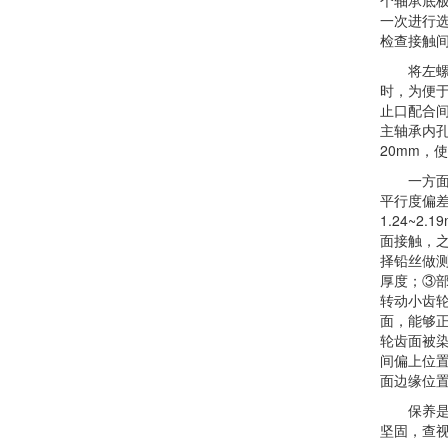
个轴承底板
一次进行选
检查接触
将左螺旋管
时，为便于
止口配合
主轴承内
20mm，
一方面，
平行度偏差
1.24~
面接触，
择铅丝做
厚度；③
转动小齿
面，能够正
轮齿面被
间偏上位
面边缘位
保养是每
坚固，查