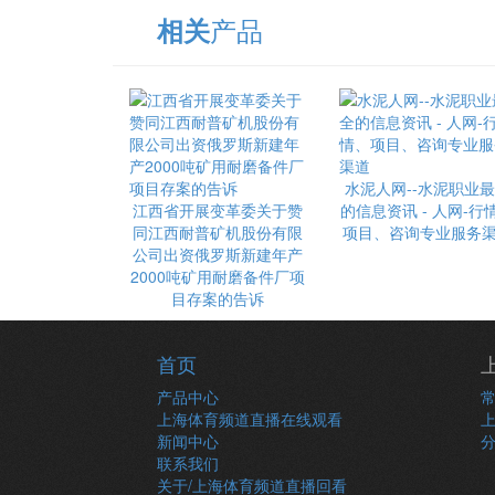
产品
相关
水泥人网--水泥职业
江西省开展变革委关于赞
的信息资讯 - 人网-行
同江西耐普矿机股份有限
项目、咨询专业服务
公司出资俄罗斯新建年产
2000吨矿用耐磨备件厂项
目存案的告诉
首页
产品中心
上海体育频道直播在线观看
新闻中心
联系我们
关于/上海体育频道直播回看