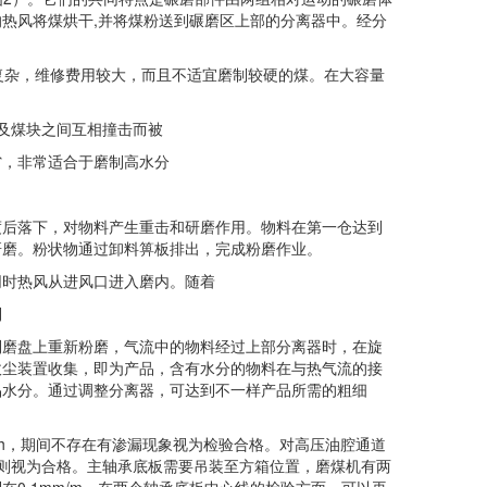
热风将煤烘干,并将煤粉送到碾磨区上部的分离器中。经分
复杂，维修费用较大，而且不适宜磨制较硬的煤。在大容量
及煤块之间互相撞击而被
，非常适合于磨制高水分
。
后落下，对物料产生重击和研磨作用。物料在第一仓达到
研磨。粉状物通过卸料箅板排出，完成粉磨作业。
时热风从进风口进入磨内。随着
到
磨盘上重新粉磨，气流中的物料经过上部分离器时，在旋
收尘装置收集，即为产品，含有水分的物料在与热气流的接
品水分。通过调整分离器，可达到不一样产品所需的粗细
1h，期间不存在有渗漏现象视为检验合格。对高压油腔通道
现象则视为合格。主轴承底板需要吊装至方箱位置，磨煤机有两