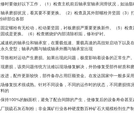
时要做好以下工作，（1）检查主机前后轴承室轴承润滑状况，如油脂
承磨损状况，看其要不要更换。（2）检查及其外部螺栓并坚固（3）打
粉碎部位各部
定螺栓有无松动，松动要坚固，衬板磨损严重要更换新件。（5）检查
坚固或是更换。（6）检查燃烧炉内部清除积垢，修补炉衬。
速机的轴承位和轴承室，在重载低速、重载高速的高扭矩启动下以及在
生永久变型；轴承内圈与轴或轴承外圈与轴承室出现
致相对运动产生磨损。如果出现此问题，极度影响着设备的正常生产。
磨损，该类问题传统方法难以现场修复解决，外协修复受部件材质和磨
进，配件更新较快，部件备存占用巨额资金。在发达国家中一般多采
修复技术很成熟。针对不同设备，不同的运作时的状态，不同磨损情况
材料的
持100%的触面积，避免了配合间隙的产生，使修复后的设备寿命甚至
脱硫石灰石制粉；非金属矿行业各种硬度数百种矿石大规模粉剂生产制