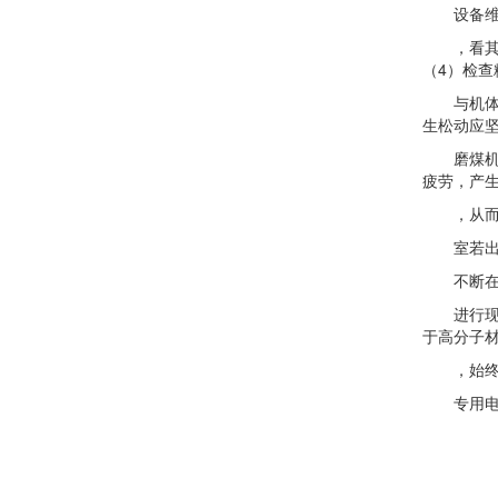
设备维修
，看其轴
（4）检查
与机体固
生松动应
磨煤机减
疲劳，产
，从而导
室若出现
不断在改
进行现场
于高分子
，始终保
专用电厂