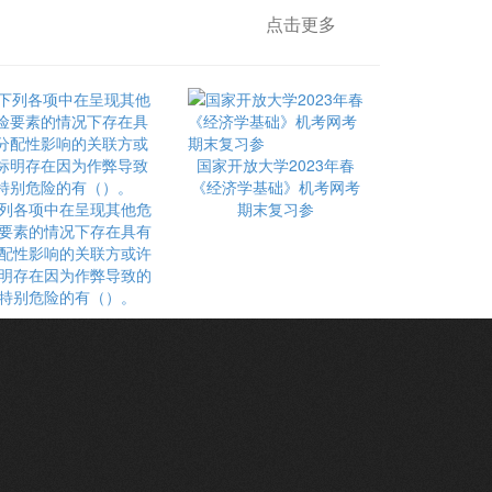
点击更多
国家开放大学2023年春
《经济学基础》机考网考
列各项中在呈现其他危
期末复习参
要素的情况下存在具有
配性影响的关联方或许
明存在因为作弊导致的
特别危险的有（）。