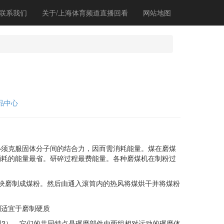
联系我们
关于/上海体育频道直播回看
网站地图
品中心
须克服固体分子间的结合力，因而需消耗能量。煤在磨煤
消耗的能量最省。研碎过程最费能量。各种磨煤机在制粉过
块磨制成煤粉。然后由通入滚筒内的热风将煤烘干并将煤粉
适宜于磨制硬质
图2）。它们的共同特点是碾磨部件由两组相对运动的碾磨体