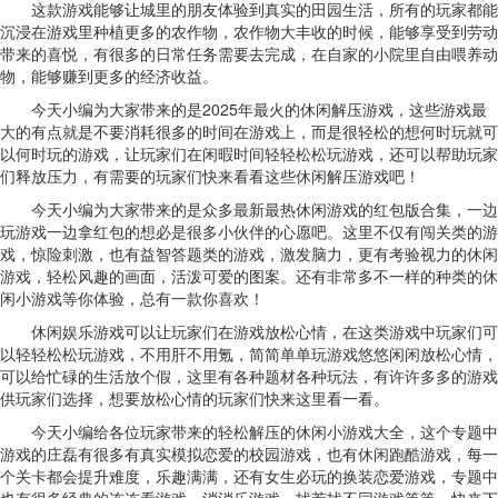
这款游戏能够让城里的朋友体验到真实的田园生活，所有的玩家都能
沉浸在游戏里种植更多的农作物，农作物大丰收的时候，能够享受到劳动
带来的喜悦，有很多的日常任务需要去完成，在自家的小院里自由喂养动
物，能够赚到更多的经济收益。
今天小编为大家带来的是2025年最火的休闲解压游戏，这些游戏最
大的有点就是不要消耗很多的时间在游戏上，而是很轻松的想何时玩就可
以何时玩的游戏，让玩家们在闲暇时间轻轻松松玩游戏，还可以帮助玩家
们释放压力，有需要的玩家们快来看看这些休闲解压游戏吧！
今天小编为大家带来的是众多最新最热休闲游戏的红包版合集，一边
玩游戏一边拿红包的想必是很多小伙伴的心愿吧。这里不仅有闯关类的游
戏，惊险刺激，也有益智答题类的游戏，激发脑力，更有考验视力的休闲
游戏，轻松风趣的画面，活泼可爱的图案。还有非常多不一样的种类的休
闲小游戏等你体验，总有一款你喜欢！
休闲娱乐游戏可以让玩家们在游戏放松心情，在这类游戏中玩家们可
以轻轻松松玩游戏，不用肝不用氪，简简单单玩游戏悠悠闲闲放松心情，
可以给忙碌的生活放个假，这里有各种题材各种玩法，有许许多多的游戏
供玩家们选择，想要放松心情的玩家们快来这里看一看。
今天小编给各位玩家带来的轻松解压的休闲小游戏大全，这个专题中
游戏的庄磊有很多有真实模拟恋爱的校园游戏，也有休闲跑酷游戏，每一
个关卡都会提升难度，乐趣满满，还有女生必玩的换装恋爱游戏，专题中