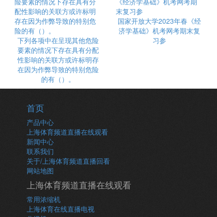
国家开放大学2023年春《经
济学基础》机考网考期末复
下列各项中在呈现其他危险
习参
要素的情况下存在具有分配
性影响的关联方或许标明存
在因为作弊导致的特别危险
的有（）。
首页
产品中心
上海体育频道直播在线观看
新闻中心
联系我们
关于/上海体育频道直播回看
网站地图
上海体育频道直播在线观看
常用浓缩机
上海体育在线直播电视