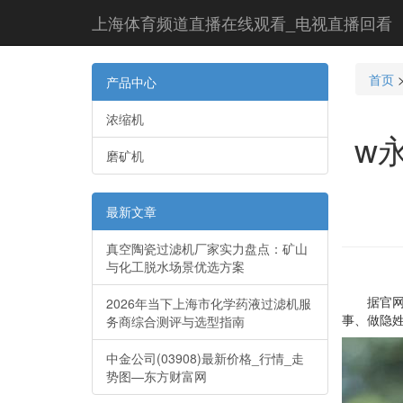
上海体育频道直播在线观看_电视直播回看
首页
产品中心
浓缩机
w
磨矿机
最新文章
真空陶瓷过滤机厂家实力盘点：矿山
与化工脱水场景优选方案
据官网介
2026年当下上海市化学药液过滤机服
事、做隐姓
务商综合测评与选型指南
中金公司(03908)最新价格_行情_走
势图—东方财富网