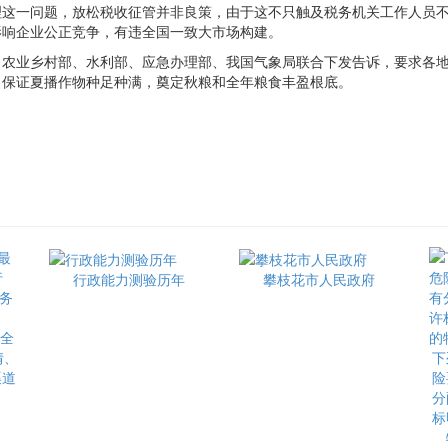
一问题，放松税收征管并非良策，由于这不只触及税务机关工作人员不
影响企业公正竞争，有违全国一致大市场构建。
业乡村部、水利部、应急办理部、我国气象局联合下发告诉，要求各地
，保证夏播作物种足种满，奠定秋粮和全年粮食丰盈根底。
行政能力测验历年
攀枝花市人民政府
最全
情、
下
渠道
险
分
标