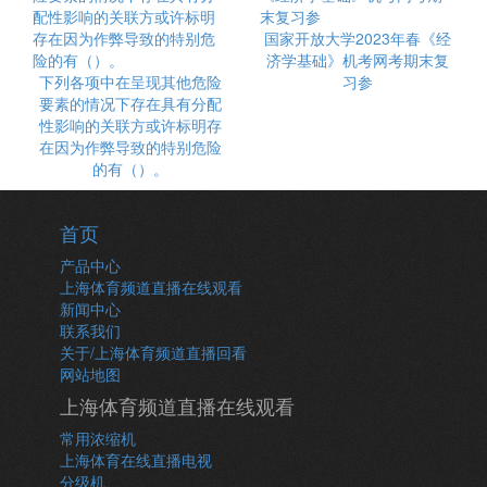
国家开放大学2023年春《经
济学基础》机考网考期末复
下列各项中在呈现其他危险
习参
要素的情况下存在具有分配
性影响的关联方或许标明存
在因为作弊导致的特别危险
的有（）。
首页
产品中心
上海体育频道直播在线观看
新闻中心
联系我们
关于/上海体育频道直播回看
网站地图
上海体育频道直播在线观看
常用浓缩机
上海体育在线直播电视
分级机