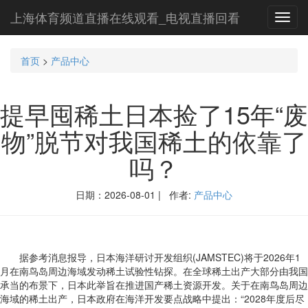
上海体育频道直播在线观看_电视直播回看
Toggl
navig
首页
>
产品中心
提早囤稀土日本捡了15年“废
物”脱节对我国稀土的依靠了
吗？
日期：2026-08-01 | 作者:
产品中心
据参考消息报导，日本海洋研讨开发组织(JAMSTEC)将于2026年1
月在南鸟岛周边海域发动稀土试验性钻探。在全球稀土出产大部分由我国
承当的布景下，日本此举旨在推进国产稀土资源开发。关于在南鸟岛周边
海域的稀土出产，日本政府在海洋开发要点战略中提出：“2028年度后尽