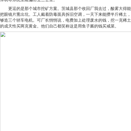
更逗的是那个城市挖矿方案。茨城县那个收回厂我去过，酸雾大得能
把眼镜片熏出坑。工人戴着防毒面具拆旧空调，一天下来能攒半斤稀土，
够造三个轿车电机。可厂长悄悄说，电费加上处理废水的钱，挖一克稀土
的成天性买两克黄金。他们自己都笑称这是用鱼子酱的钱买咸菜。