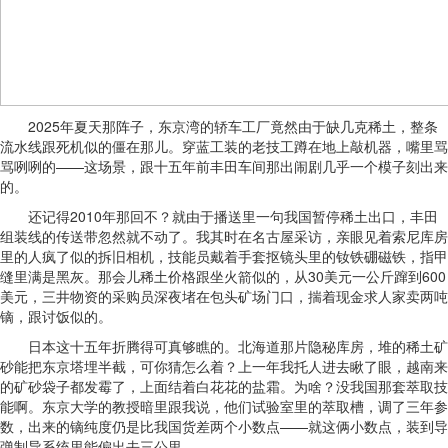
2025年夏天那阵子，东京湾的轿车工厂竟然由于缺几克稀土，整条
流水线跟死机似的僵在那儿。穿蓝工装的老技工蹲在地上敲机器，嘴里骂
骂咧咧的——这场景，跟十五年前丰田车间那出闹剧几乎一个模子刻出来
的。
还记得2010年那回不？就由于播送里一句我国暂停稀土出口，丰田
组装线的传送带忽然就不动了。我其时在名古屋采访，亲眼见着索尼库房
里的人疯了似的拆旧相机，技能员戴着手套抠镜头里的钕铁硼磁铁，指甲
缝里满是黑灰。那会儿稀土价格跟坐火箭似的，从30美元一公斤蹿到600
美元，三井物资的采购员深夜堵在包头矿场门口，揣着现金求人家卖两吨
镝，跟讨饭似的。
日本这十五年折腾得可真够瞧的。北海道那片隐秘库房，堆的稀土矿
砂能把东京塔埋半截，可你猜怎么着？上一年我托人进去瞅了眼，越南来
的矿砂袋子都发霉了，上面结着白花花的盐霜。为啥？没我国那套萃取技
能啊。东京大学的教授暗里跟我说，他们试验室里的萃取槽，调了三年参
数，出来的镝纯度仍是比我国货差两个小数点——就这俩小数点，装到导
弹制导系统里能偏出去三公里。