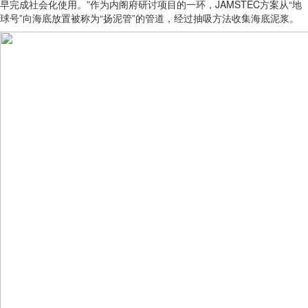
早完成社会化使用。”作为内阁府研讨项目的一环，JAMSTEC方案从“地
球号”向海底放置被称为“扬泥管”的管道，经过抽吸方法收集海底泥浆。