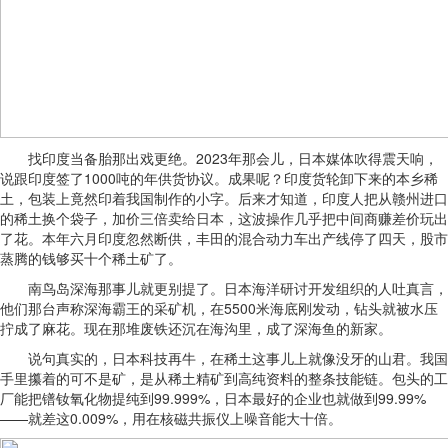
找印度当备胎那出戏更绝。2023年那会儿，日本媒体吹得震天响，
说跟印度签了1000吨的年供货协议。成果呢？印度货轮卸下来的本乡稀
土，包装上竟然印着我国制作的小字。后来才知道，印度人把从赣州进口
的稀土换个袋子，加价三倍卖给日本，这波操作几乎把中间商赚差价玩出
了花。本年六月印度忽然断供，丰田的混合动力车出产线停了四天，股市
蒸腾的钱够买十个稀土矿了。
南鸟岛深海那事儿就更别提了。日本海洋研讨开发组织的人吐真言，
他们那台声称深海霸王的采矿机，在5500米海底刚发动，钻头就被水压
拧成了麻花。现在那堆废铁还沉在海沟里，成了深海鱼的新家。
说句真实的，日本科技再牛，在稀土这事儿上就像没牙的山君。我国
手里攥着的可不是矿，是从稀土精矿到高纯资料的整条技能链。包头的工
厂能把镨钕氧化物提纯到99.999%，日本最好的企业也就做到99.99%
——就差这0.009%，用在核磁共振仪上噪音能大十倍。