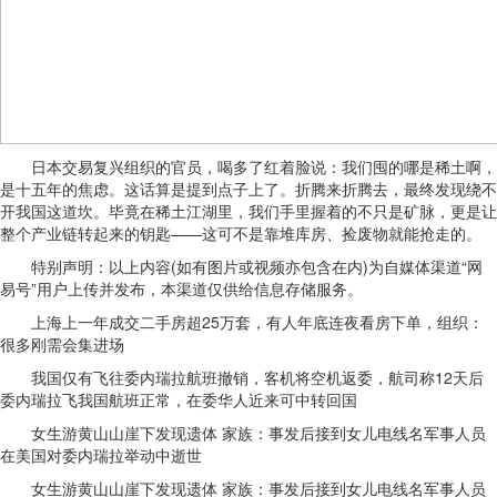
日本交易复兴组织的官员，喝多了红着脸说：我们囤的哪是稀土啊，
是十五年的焦虑。这话算是提到点子上了。折腾来折腾去，最终发现绕不
开我国这道坎。毕竟在稀土江湖里，我们手里握着的不只是矿脉，更是让
整个产业链转起来的钥匙——这可不是靠堆库房、捡废物就能抢走的。
特别声明：以上内容(如有图片或视频亦包含在内)为自媒体渠道“网
易号”用户上传并发布，本渠道仅供给信息存储服务。
上海上一年成交二手房超25万套，有人年底连夜看房下单，组织：
很多刚需会集进场
我国仅有飞往委内瑞拉航班撤销，客机将空机返委，航司称12天后
委内瑞拉飞我国航班正常，在委华人近来可中转回国
女生游黄山山崖下发现遗体 家族：事发后接到女儿电线名军事人员
在美国对委内瑞拉举动中逝世
女生游黄山山崖下发现遗体 家族：事发后接到女儿电线名军事人员