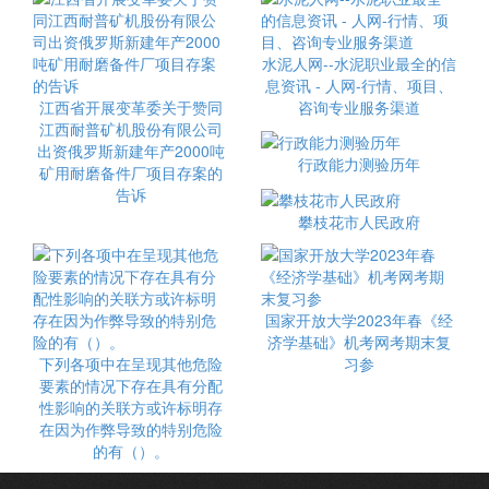
水泥人网--水泥职业最全的信
息资讯 - 人网-行情、项目、
江西省开展变革委关于赞同
咨询专业服务渠道
江西耐普矿机股份有限公司
出资俄罗斯新建年产2000吨
行政能力测验历年
矿用耐磨备件厂项目存案的
告诉
攀枝花市人民政府
国家开放大学2023年春《经
济学基础》机考网考期末复
下列各项中在呈现其他危险
习参
要素的情况下存在具有分配
性影响的关联方或许标明存
在因为作弊导致的特别危险
的有（）。