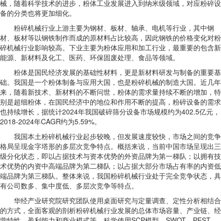
械，随着科学技术的进步，粉体工业发展进入到纳米级领域，对应粉碎设
备的分类也将更加细化。
粉碎机械行业上游主要为钢材、板材、轴承、电机等行业，其中钢
材、板材等以钢铁制作而成的原材料占比较高，因此钢铁的价格变化对粉
碎机械行业影响较高。下业主要为粉体应用和加工行业，最重要的包含新
能源、新材料及化工、医药、环保固废处理、食品等领域。
粉体是国民经济发展的基础性材料，更是新材料研发与制备的重要基
础。我国是一个粉体制备与应用大国，也是粉碎机械的制造大国。近几年
来，随着新技术、新材料的不断问世，粉体的需求量持续不断的增加，特
别是超细粉体，在国民经济中的地位和作用不断的提高，粉碎设备的需求
也持续增长，据统计2024年我国破碎筛分设备市场规模约为402.5亿元，
2018-2024年CAGR约为5.59%。
我国本土粉碎机械行业起步较晚，但发展速度较快，市场之间的竞争
格局呈现金字塔形的多层次竞争特点。概括来说，当前中国市场呈现出三
级分化状态，即以占据技术与资本优势的外资品牌为第一梯队；以拥有技
术优势的内资中高端品牌为第二梯队；以占据大部分市场占有率的内资低
端品牌为第三梯队。整体来说，我国粉碎机械行业处于完全竞争状态，具
有公司数多、集中度低、多层次竞争等特点。
华经产业研究院研究团队使用桌面研究与定量调查、定性分析相结合
的方式，全面客观的剖析粉碎机械行业发展的总体市场容量、产业链、经
营特性、盈利能力和商业模式等。科学使用SCP模型、SWOT、PEST、