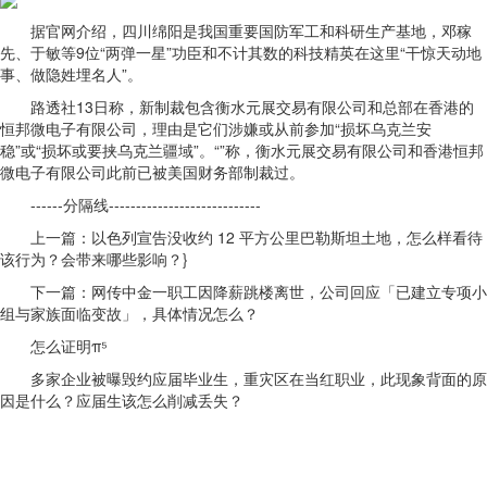
据官网介绍，四川绵阳是我国重要国防军工和科研生产基地，邓稼
先、于敏等9位“两弹一星”功臣和不计其数的科技精英在这里“干惊天动地
事、做隐姓埋名人”。
路透社13日称，新制裁包含衡水元展交易有限公司和总部在香港的
恒邦微电子有限公司，理由是它们涉嫌或从前参加“损坏乌克兰安
稳”或“损坏或要挟乌克兰疆域”。“”称，衡水元展交易有限公司和香港恒邦
微电子有限公司此前已被美国财务部制裁过。
------分隔线----------------------------
上一篇：以色列宣告没收约 12 平方公里巴勒斯坦土地，怎么样看待
该行为？会带来哪些影响？}
下一篇：网传中金一职工因降薪跳楼离世，公司回应「已建立专项小
组与家族面临变故」，具体情况怎么？
怎么证明π⁵
多家企业被曝毁约应届毕业生，重灾区在当红职业，此现象背面的原
因是什么？应届生该怎么削减丢失？