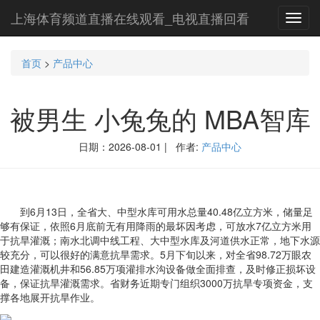
上海体育频道直播在线观看_电视直播回看
Toggl
navig
首页
>
产品中心
被男生 小兔兔的 MBA智库
日期：2026-08-01 | 作者:
产品中心
到6月13日，全省大、中型水库可用水总量40.48亿立方米，储量足
够有保证，依照6月底前无有用降雨的最坏因考虑，可放水7亿立方米用
于抗旱灌溉；南水北调中线工程、大中型水库及河道供水正常，地下水源
较充分，可以很好的满意抗旱需求。5月下旬以来，对全省98.72万眼农
田建造灌溉机井和56.85万项灌排水沟设备做全面排查，及时修正损坏设
备，保证抗旱灌溉需求。省财务近期专门组织3000万抗旱专项资金，支
撑各地展开抗旱作业。