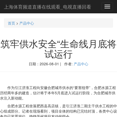
上海体育频道直播在线观看_电视直播回看
Toggl
navig
首页
>
产品中心
筑牢供水安全“生命线月底将
试运行
日期：2026-08-01 | 作者:
产品中心
作为引江济淮工程向安徽合肥城市供水的“要害纽带”，合肥水源工程
历经两年多的建造，估计将于本年5月底进入试运行阶段，为合肥城市供
水注入新动能。
合肥水源工程坐落肥西县高店镇，是引江济淮二期主干供水工程的中
心组成部分。记者在现场看到，项目全体的结构已完结封顶，各类中心设
备均已装置就位，静静等候项目发动的指令。