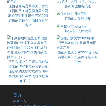
息资讯 - 人网-行情、项目、
江西省开展变革委关于赞同
咨询专业服务渠道
江西耐普矿机股份有限公司
出资俄罗斯新建年产2000吨
行政能力测验历年
矿用耐磨备件厂项目存案的
告诉
攀枝花市人民政府
国家开放大学2023年春《经
济学基础》机考网考期末复
下列各项中在呈现其他危险
习参
要素的情况下存在具有分配
性影响的关联方或许标明存
在因为作弊导致的特别危险
的有（）。
首页
产品中心