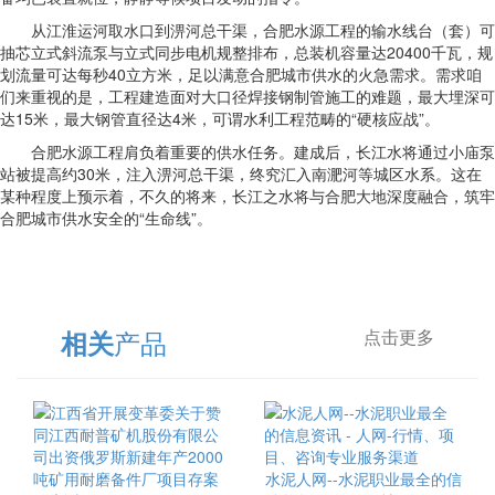
从江淮运河取水口到淠河总干渠，合肥水源工程的输水线台（套）可
抽芯立式斜流泵与立式同步电机规整排布，总装机容量达20400千瓦，规
划流量可达每秒40立方米，足以满意合肥城市供水的火急需求。需求咱
们来重视的是，工程建造面对大口径焊接钢制管施工的难题，最大埋深可
达15米，最大钢管直径达4米，可谓水利工程范畴的“硬核应战”。
合肥水源工程肩负着重要的供水任务。建成后，长江水将通过小庙泵
站被提高约30米，注入淠河总干渠，终究汇入南淝河等城区水系。这在
某种程度上预示着，不久的将来，长江之水将与合肥大地深度融合，筑牢
合肥城市供水安全的“生命线”。
产品
相关
点击更多
水泥人网--水泥职业最全的信