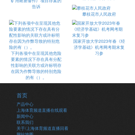
矿用耐磨备件厂项目存案的
告诉
攀枝花市人民政府
国家开放大学2023年春《经
济学基础》机考网考期末复
下列各项中在呈现其他危险
习参
要素的情况下存在具有分配
性影响的关联方或许标明存
在因为作弊导致的特别危险
的有（）。
首页
产品中心
上海体育频道直播在线观看
新闻中心
联系我们
关于/上海体育频道直播回看
网站地图