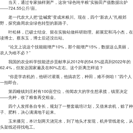
当天，通过专家抽样测产，这块“绿色吨半粮”实验田产值数据出炉
——724.55公斤/亩。
老一代农大人把“盐碱窝”变成米粮川。现在，四个“新农人”扎根郊
野，探究曲周农业绿色转型的新路子。
叶松林，已硕士结业、留在实验站做科研助理。郝展宏和冯小杰，在
读博士。蔡东玉，博士后还没出站。
“论文上说这个技能能增产10%，那个能增产15%，数据这么美丽，
农人为啥不必？”
我国的农业科学技能进步贡献率从2012年的54.5%提高到2022年的
62.4%，但发达国家遍及在80%左右。这个距离怎样追？
“你是学农机的，他研讨灌溉，他搞农艺，种田，难不倒咱！”四个人
一拍即合。
第四疃镇刘庄村有100亩空位，传闻农大的学生想承揽，镇里决定
——先种，收了粮食再交租金。
四个人发挥各自专长，规划了一整套栽培计划，又借来农机，赊了种
子、肥料，决心满满地干起来。
玉米播完，本计划两天浇完水，到了地头才发现，机井管线老化，从
头架线还得找电工。