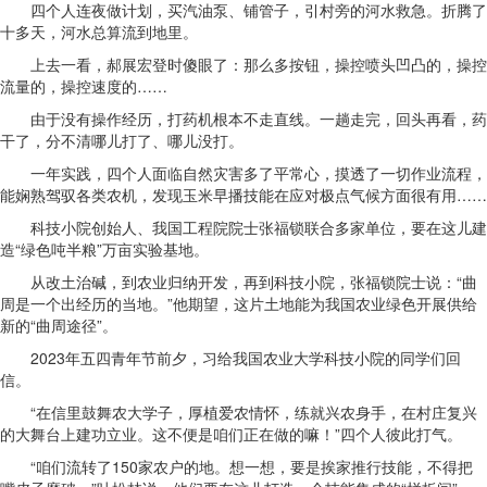
四个人连夜做计划，买汽油泵、铺管子，引村旁的河水救急。折腾了
十多天，河水总算流到地里。
上去一看，郝展宏登时傻眼了：那么多按钮，操控喷头凹凸的，操控
流量的，操控速度的……
由于没有操作经历，打药机根本不走直线。一趟走完，回头再看，药
干了，分不清哪儿打了、哪儿没打。
一年实践，四个人面临自然灾害多了平常心，摸透了一切作业流程，
能娴熟驾驭各类农机，发现玉米早播技能在应对极点气候方面很有用……
科技小院创始人、我国工程院院士张福锁联合多家单位，要在这儿建
造“绿色吨半粮”万亩实验基地。
从改土治碱，到农业归纳开发，再到科技小院，张福锁院士说：“曲
周是一个出经历的当地。”他期望，这片土地能为我国农业绿色开展供给
新的“曲周途径”。
2023年五四青年节前夕，习给我国农业大学科技小院的同学们回
信。
“在信里鼓舞农大学子，厚植爱农情怀，练就兴农身手，在村庄复兴
的大舞台上建功立业。这不便是咱们正在做的嘛！”四个人彼此打气。
“咱们流转了150家农户的地。想一想，要是挨家推行技能，不得把