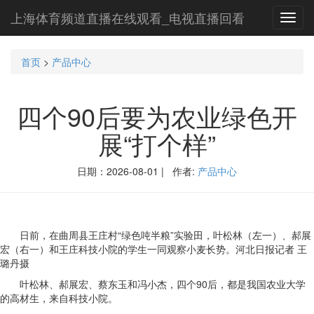
上海体育频道直播在线观看_电视直播回看
Toggl
navig
首页
>
产品中心
四个90后要为农业绿色开
展“打个样”
日期：2026-08-01 | 作者:
产品中心
日前，在曲周县王庄村“绿色吨半粮”实验田，叶松林（左一）、郝展
宏（右一）和王庄科技小院的学生一同观察小麦长势。河北日报记者 王
璐丹摄
叶松林、郝展宏、蔡东玉和冯小杰，四个90后，都是我国农业大学
的高材生，来自科技小院。