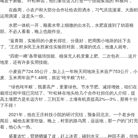
嘴皮子磨破。”叶松林说，他们要在这儿打造一个技能集成的“样板间”。
在曲周，小农户和大部分合作社给农田洒水，习气洪流漫灌。大面积
运用滴灌，这是头一份。
水肥一体机一开，顺着水带上细微的出水孔，水肥直接到了幼苗根
部。不必人看着，晚上也能作业。
“返青期，实验田的小麦长得壮、分蘖好，把周围小地块的比下去
了。”王庄村乡民王永胜家住实验田对面，滴灌的优点，他逢人就夸。
“四密一稀”条带栽培技能、植保无人机变量上肥、二次包衣……这片
地里，还有许多实用技能。
小麦亩产724.55公斤，加上上一年秋天同地块玉米亩产753公斤，小
麦、玉米周年亩产1.48吨，挨近“吨半粮”方针。
“‘绿色吨半粮’，既要高产，更要绿色。节水节肥、减排增效，咱们在
栽培过程中现已完结了。”叶松林在地头给几个合作社担任的人介绍，提
高土壤肥力是长远方针，三到五年，土壤有机质提高2%—3%，那将十分
了不得！
2021年，他在王庄科技小院的研讨完结，预备回北京。一个老乡传
闻后，喊他去家里吃饭。晚上，村里的路乌黑，远远地，那一户的门灯亮
着，他心头一热。
盛夏农忙，臂膀晒爆了皮，赶上冰雹，碰到水灾……种田不易，但地