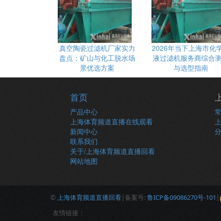
真空陶瓷过滤机厂家实力
2026年当下上海市化
盘点：矿山与化工脱水场
液过滤机服务商综合
景优选方案
与选型指南
首页
产品中心
上海体育频道直播在线观看
新闻中心
联系我们
关于/上海体育频道直播回看
网站地图
©
上海体育频道直播回看
|备案号:
鲁ICP备09086270号-101
|
友情链接：