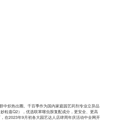
群中炽热出圈。千百季作为国内家庭园艺药剂专业立异品
妙粒嘉Q2），优选联苯噻虫胺复配成分，更安全、更高
在2023年9月初各大园艺达人店肆周年庆活动中全网开