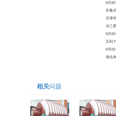
9月20日
开幕式现场
天津环通
当三星堆
9月20-
又到了万
9月22日
湖北幸典餐
问题
相关