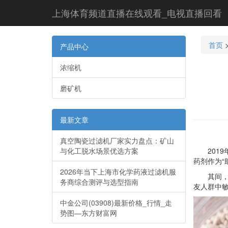
上海体育频道直播在线观看_电视直播回看
首页
产品中心
浓缩机
磨矿机
最新文章
真空陶瓷过滤机厂家实力盘点：矿山
与化工脱水场景优选方案
2019
药剂作为“
2026年当下上海市化学药液过滤机服
其间，商
务商综合测评与选型指南
友人群中
中金公司(03908)最新价格_行情_走
势图—东方财富网