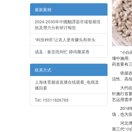
最新案例
2024-2030年中國翻譯器市場發展現
狀及潛力分析研讨報告
“科技种田”让农人更有赚头和奔头
成县：春至田间忙 静待菌菜香
“小白药
壤中施用
药首要有
联系方式
依据农药
活性、高
上海体育频道直播在线观看_电视直
大约在20
播回看
针施行首
艺运用需
Tel: 15311826765
2018
场，也为
河北博嘉
第三代“小