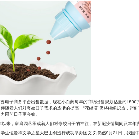
电子商务平台出售数据，现在小白药每年的商场出售规划估量约1500
伴随着人们对夸姣日子需求的逐渐的提高，“花经济”仍将继续炽热，得到
助力园艺日子更夸姣。
以来，家庭园艺承载着人们对夸姣日子的神往，在新冠疫情期间及本年疫情
恒源祥文学之星大巴山创造行成功举办图文 刘仍然9月21日，我国中学