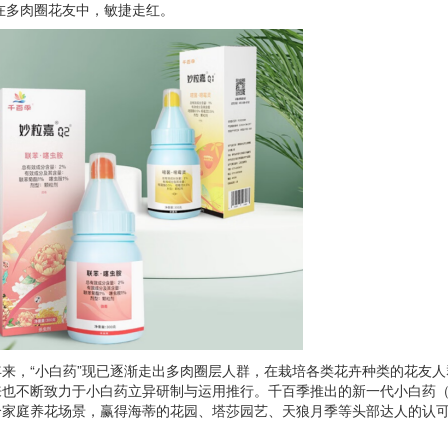
，在多肉圈花友中，敏捷走红。
，“小白药”现已逐渐走出多肉圈层人群，在栽培各类花卉种类的花友人
来也不断致力于小白药立异研制与运用推行。千百季推出的新一代小白药（
家庭养花场景，赢得海蒂的花园、塔莎园艺、天狼月季等头部达人的认可，