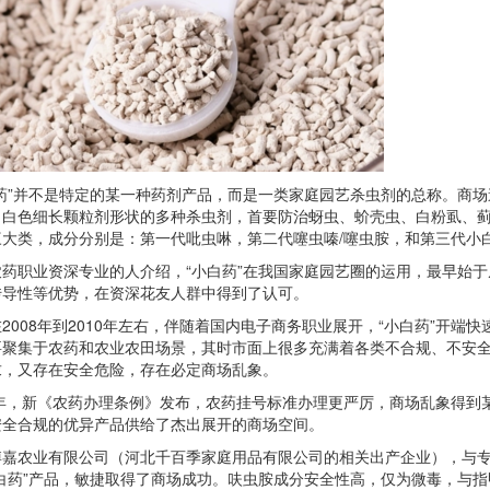
”并不是特定的某一种药剂产品，而是一类家庭园艺杀虫剂的总称。商场造
、白色细长颗粒剂形状的多种杀虫剂，首要防治蚜虫、蚧壳虫、白粉虱、
三大类，成分分别是：第一代吡虫啉，第二代噻虫嗪/噻虫胺，和第三代小
职业资深专业的人介绍，“小白药”在我国家庭园艺圈的运用，最早始于
传导性等优势，在资深花友人群中得到了认可。
08年到2010年左右，伴随着国内电子商务职业展开，“小白药”开端
要聚集于农药和农业农田场景，其时市面上很多充满着各类不合规、不安
求，又存在安全危险，存在必定商场乱象。
年，新《农药办理条例》发布，农药挂号标准办理更严厉，商场乱象得到
安全合规的优异产品供给了杰出展开的商场空间。
农业有限公司（河北千百季家庭用品有限公司的相关出产企业），与专
白药”产品，敏捷取得了商场成功。呋虫胺成分安全性高，仅为微毒，与指