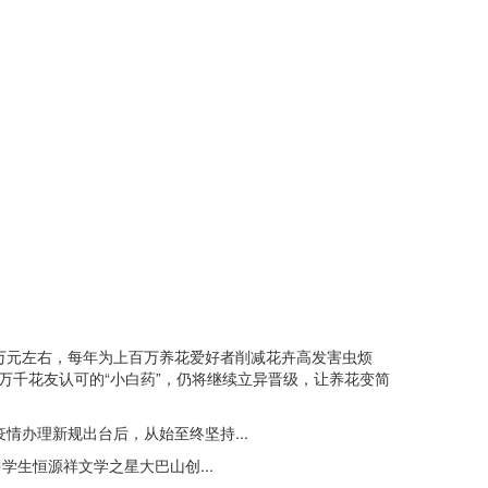
万元左右，每年为上百万养花爱好者削减花卉高发害虫烦
万千花友认可的“小白药”，仍将继续立异晋级，让养花变简
办理新规出台后，从始至终坚持...
生恒源祥文学之星大巴山创...