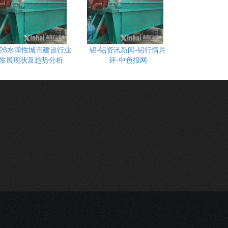
026水弹性城市建设行业
铝-铝资讯新闻-铝行情月
发展现状及趋势分析
评-中色报网