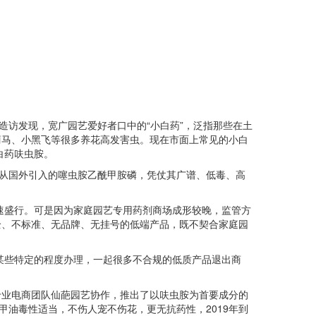
访发现，宽广园艺爱好者口中的“小白药”，泛指那些在土
蓟马、小黑飞等很多养花高发害虫。现在市面上常见的小白
白药呋虫胺。
从国外引入的噻虫胺乙酰甲胺磷，凭仗其广谱、低毒、高
快速盛行。可是因为家庭园艺专用药剂商场成形较晚，监管方
全、不标准、无品牌、无挂号的低端产品，既不契合家庭园
某些特定的程度办理，一起很多不合规的低质产品退出商
业电商团队仙葩园艺协作，推出了以呋虫胺为首要成分的
甲油毒性适当，不伤人宠不伤花，更无抗药性，2019年到