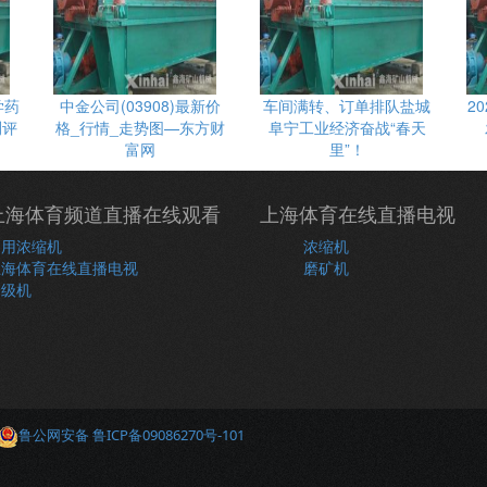
学药
中金公司(03908)最新价
车间满转、订单排队盐城
2
测评
格_行情_走势图—东方财
阜宁工业经济奋战“春天
富网
里”！
上海体育频道直播在线观看
上海体育在线直播电视
常用浓缩机
浓缩机
上海体育在线直播电视
磨矿机
分级机
鲁公网安备 鲁ICP备09086270号-101