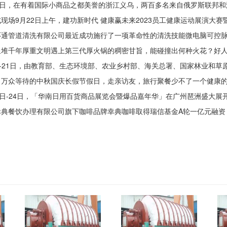
，在有着国际小商品之都美誉的浙江义乌，两百多名来自俄罗斯联邦和浙
9月22日上午，建功新时代 健康赢未来2023员工健康运动展演大赛暨
管道清洗有限公司最近成功施行了一项革命性的清洗技能微电脑可控脉冲共
千年厚重文明遇上第三代厚火锅的稠密甘旨，能碰撞出何种火花？好人家
21日，由教育部、生态环境部、农业乡村部、海关总署、国家林业和草原局
众等待的中秋国庆长假节假日，走亲访友，旅行聚餐少不了一个健康的身
-24日，「华南日用百货商品展览会暨爆品嘉年华」在广州琶洲盛大展开，50
饮办理有限公司旗下咖啡品牌幸典咖啡取得瑞信基金A轮一亿元融资，迈