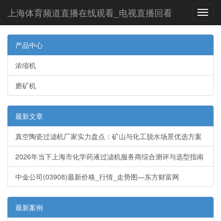
上海体育频道直播在线观看_电视直播回看
Toggl
navig
产品中心
浓缩机
磨矿机
最新文章
真空陶瓷过滤机厂家实力盘点：矿山与化工脱水场景优选方案
2026年当下上海市化学药液过滤机服务商综合测评与选型指南
中金公司(03908)最新价格_行情_走势图—东方财富网
最新案例