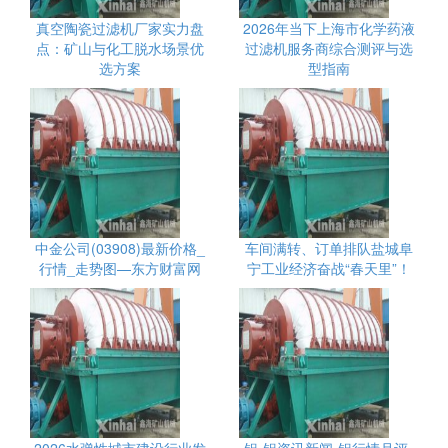
真空陶瓷过滤机厂家实力盘
2026年当下上海市化学药液
点：矿山与化工脱水场景优
过滤机服务商综合测评与选
选方案
型指南
中金公司(03908)最新价格_
车间满转、订单排队盐城阜
行情_走势图—东方财富网
宁工业经济奋战“春天里”！