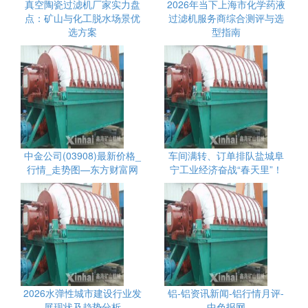
真空陶瓷过滤机厂家实力盘
2026年当下上海市化学药液
点：矿山与化工脱水场景优
过滤机服务商综合测评与选
选方案
型指南
中金公司(03908)最新价格_
车间满转、订单排队盐城阜
行情_走势图—东方财富网
宁工业经济奋战“春天里”！
2026水弹性城市建设行业发
铝-铝资讯新闻-铝行情月评-
展现状及趋势分析
中色报网