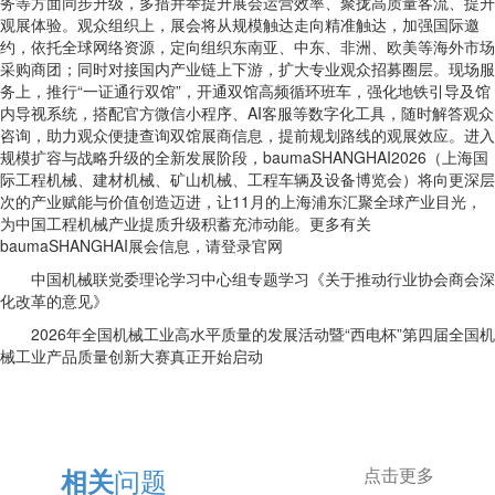
务等方面同步升级，多措并举提升展会运营效率、聚拢高质量客流、提升
观展体验。观众组织上，展会将从规模触达走向精准触达，加强国际邀
约，依托全球网络资源，定向组织东南亚、中东、非洲、欧美等海外市场
采购商团；同时对接国内产业链上下游，扩大专业观众招募圈层。现场服
务上，推行“一证通行双馆”，开通双馆高频循环班车，强化地铁引导及馆
内导视系统，搭配官方微信小程序、AI客服等数字化工具，随时解答观众
咨询，助力观众便捷查询双馆展商信息，提前规划路线的观展效应。进入
规模扩容与战略升级的全新发展阶段，baumaSHANGHAI2026（上海国
际工程机械、建材机械、矿山机械、工程车辆及设备博览会）将向更深层
次的产业赋能与价值创造迈进，让11月的上海浦东汇聚全球产业目光，
为中国工程机械产业提质升级积蓄充沛动能。更多有关
baumaSHANGHAI展会信息，请登录官网
中国机械联党委理论学习中心组专题学习《关于推动行业协会商会深
化改革的意见》
2026年全国机械工业高水平质量的发展活动暨“西电杯”第四届全国机
械工业产品质量创新大赛真正开始启动
问题
相关
点击更多