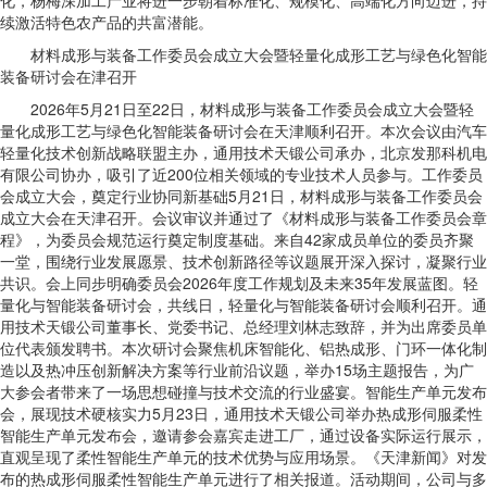
化，杨梅深加工产业将进一步朝着标准化、规模化、高端化方向迈进，持
续激活特色农产品的共富潜能。
材料成形与装备工作委员会成立大会暨轻量化成形工艺与绿色化智能
装备研讨会在津召开
2026年5月21日至22日，材料成形与装备工作委员会成立大会暨轻
量化成形工艺与绿色化智能装备研讨会在天津顺利召开。本次会议由汽车
轻量化技术创新战略联盟主办，通用技术天锻公司承办，北京发那科机电
有限公司协办，吸引了近200位相关领域的专业技术人员参与。工作委员
会成立大会，奠定行业协同新基础5月21日，材料成形与装备工作委员会
成立大会在天津召开。会议审议并通过了《材料成形与装备工作委员会章
程》，为委员会规范运行奠定制度基础。来自42家成员单位的委员齐聚
一堂，围绕行业发展愿景、技术创新路径等议题展开深入探讨，凝聚行业
共识。会上同步明确委员会2026年度工作规划及未来35年发展蓝图。轻
量化与智能装备研讨会，共线日，轻量化与智能装备研讨会顺利召开。通
用技术天锻公司董事长、党委书记、总经理刘林志致辞，并为出席委员单
位代表颁发聘书。本次研讨会聚焦机床智能化、铝热成形、门环一体化制
造以及热冲压创新解决方案等行业前沿议题，举办15场主题报告，为广
大参会者带来了一场思想碰撞与技术交流的行业盛宴。智能生产单元发布
会，展现技术硬核实力5月23日，通用技术天锻公司举办热成形伺服柔性
智能生产单元发布会，邀请参会嘉宾走进工厂，通过设备实际运行展示，
直观呈现了柔性智能生产单元的技术优势与应用场景。《天津新闻》对发
布的热成形伺服柔性智能生产单元进行了相关报道。活动期间，公司与多