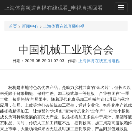
上海体育频道直播在线观看_电视直播回看
Toggl
navig
首页
>
新闻中心
>
上海体育在线直播电视
中国机械工业联合会
日期：2026-05-29 01:07:03 | 作者:
上海体育在线直播电视
杨梅是浙地特色名优农产品，是助力乡村共富的“金名片”，但长久以
来受限于鲜果期短、保鲜性差、加工模式单一等短板，产业被困在“一季
丰收、短期热销”的局限中。随着现代化食品加工机械的迭代升级与落地
应用，仙居、上虞等地打破传统加工壁垒，通过专业化、智能化生产线赋
能杨梅精深加工，让短暂的“六月红”变为常态化的“全年产”，推动小杨梅
成长为可持续发展的富民大产业。以往杨梅加工多集中于果汁、果酒等液
态制品。同时，传统人工加工精度不足、损耗较高，加工周期高度依赖鲜
果上市季，大量杨梅鲜果因无法及时加工损耗浪费，产品附加值难以提