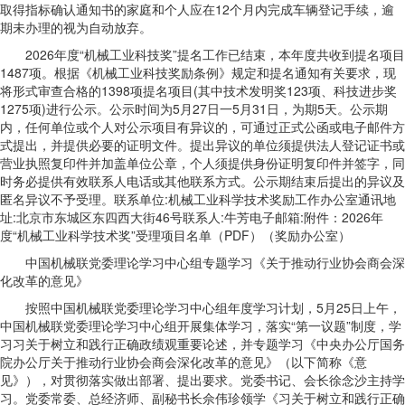
取得指标确认通知书的家庭和个人应在12个月内完成车辆登记手续，逾
期未办理的视为自动放弃。
2026年度“机械工业科技奖”提名工作已结束，本年度共收到提名项目
1487项。根据《机械工业科技奖励条例》规定和提名通知有关要求，现
将形式审查合格的1398项提名项目(其中技术发明奖123项、科技进步奖
1275项)进行公示。公示时间为5月27日一5月31日，为期5天。公示期
内，任何单位或个人对公示项目有异议的，可通过正式公函或电子邮件方
式提出，并提供必要的证明文件。提出异议的单位须提供法人登记证书或
营业执照复印件并加盖单位公章，个人须提供身份证明复印件并签字，同
时务必提供有效联系人电话或其他联系方式。公示期结束后提出的异议及
匿名异议不予受理。联系单位:机械工业科学技术奖励工作办公室通讯地
址:北京市东城区东四西大街46号联系人:牛芳电子邮箱:附件：2026年
度“机械工业科学技术奖”受理项目名单（PDF）（奖励办公室）
中国机械联党委理论学习中心组专题学习《关于推动行业协会商会深
化改革的意见》
按照中国机械联党委理论学习中心组年度学习计划，5月25日上午，
中国机械联党委理论学习中心组开展集体学习，落实“第一议题”制度，学
习习关于树立和践行正确政绩观重要论述，并专题学习《中央办公厅国务
院办公厅关于推动行业协会商会深化改革的意见》（以下简称《意
见》），对贯彻落实做出部署、提出要求。党委书记、会长徐念沙主持学
习。党委常委、总经济师、副秘书长佘伟珍领学《习关于树立和践行正确