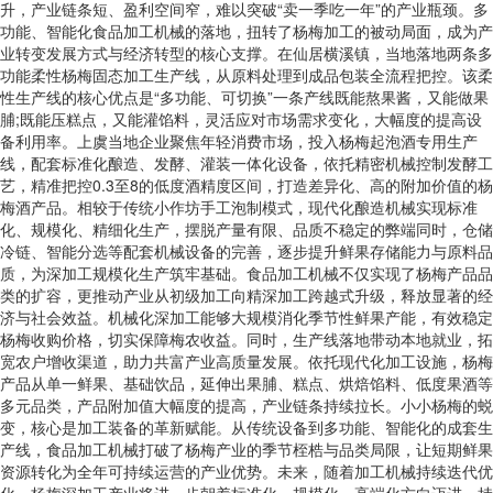
升，产业链条短、盈利空间窄，难以突破“卖一季吃一年”的产业瓶颈。多
功能、智能化食品加工机械的落地，扭转了杨梅加工的被动局面，成为产
业转变发展方式与经济转型的核心支撑。在仙居横溪镇，当地落地两条多
功能柔性杨梅固态加工生产线，从原料处理到成品包装全流程把控。该柔
性生产线的核心优点是“多功能、可切换”一条产线既能熬果酱，又能做果
脯;既能压糕点，又能灌馅料，灵活应对市场需求变化，大幅度的提高设
备利用率。上虞当地企业聚焦年轻消费市场，投入杨梅起泡酒专用生产
线，配套标准化酿造、发酵、灌装一体化设备，依托精密机械控制发酵工
艺，精准把控0.3至8的低度酒精度区间，打造差异化、高的附加价值的杨
梅酒产品。相较于传统小作坊手工泡制模式，现代化酿造机械实现标准
化、规模化、精细化生产，摆脱产量有限、品质不稳定的弊端同时，仓储
冷链、智能分选等配套机械设备的完善，逐步提升鲜果存储能力与原料品
质，为深加工规模化生产筑牢基础。食品加工机械不仅实现了杨梅产品品
类的扩容，更推动产业从初级加工向精深加工跨越式升级，释放显著的经
济与社会效益。机械化深加工能够大规模消化季节性鲜果产能，有效稳定
杨梅收购价格，切实保障梅农收益。同时，生产线落地带动本地就业，拓
宽农户增收渠道，助力共富产业高质量发展。依托现代化加工设施，杨梅
产品从单一鲜果、基础饮品，延伸出果脯、糕点、烘焙馅料、低度果酒等
多元品类，产品附加值大幅度的提高，产业链条持续拉长。小小杨梅的蜕
变，核心是加工装备的革新赋能。从传统设备到多功能、智能化的成套生
产线，食品加工机械打破了杨梅产业的季节桎梏与品类局限，让短期鲜果
资源转化为全年可持续运营的产业优势。未来，随着加工机械持续迭代优