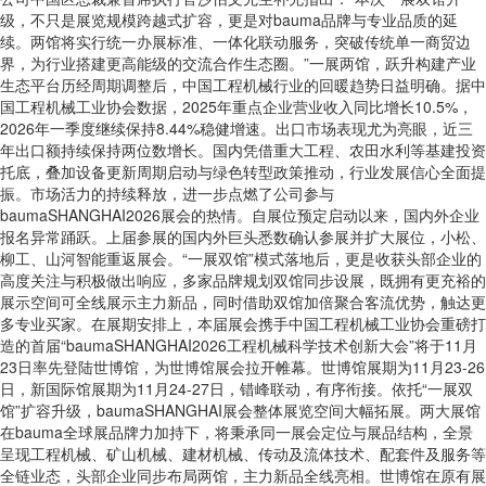
级，不只是展览规模跨越式扩容，更是对bauma品牌与专业品质的延
续。两馆将实行统一办展标准、一体化联动服务，突破传统单一商贸边
界，为行业搭建更高能级的交流合作生态圈。”一展两馆，跃升构建产业
生态平台历经周期调整后，中国工程机械行业的回暖趋势日益明确。据中
国工程机械工业协会数据，2025年重点企业营业收入同比增长10.5%，
2026年一季度继续保持8.44%稳健增速。出口市场表现尤为亮眼，近三
年出口额持续保持两位数增长。国内凭借重大工程、农田水利等基建投资
托底，叠加设备更新周期启动与绿色转型政策推动，行业发展信心全面提
振。市场活力的持续释放，进一步点燃了公司参与
baumaSHANGHAI2026展会的热情。自展位预定启动以来，国内外企业
报名异常踊跃。上届参展的国内外巨头悉数确认参展并扩大展位，小松、
柳工、山河智能重返展会。“一展双馆”模式落地后，更是收获头部企业的
高度关注与积极做出响应，多家品牌规划双馆同步设展，既拥有更充裕的
展示空间可全线展示主力新品，同时借助双馆加倍聚合客流优势，触达更
多专业买家。在展期安排上，本届展会携手中国工程机械工业协会重磅打
造的首届“baumaSHANGHAI2026工程机械科学技术创新大会”将于11月
23日率先登陆世博馆，为世博馆展会拉开帷幕。世博馆展期为11月23-26
日，新国际馆展期为11月24-27日，错峰联动，有序衔接。依托“一展双
馆”扩容升级，baumaSHANGHAI展会整体展览空间大幅拓展。两大展馆
在bauma全球展品牌力加持下，将秉承同一展会定位与展品结构，全景
呈现工程机械、矿山机械、建材机械、传动及流体技术、配套件及服务等
全链业态，头部企业同步布局两馆，主力新品全线亮相。世博馆在原有展