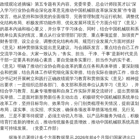
政绩观论述摘编》第五专题有关内容。党委常委、总会计师段英才以“深
入学习行业协会商会深化改革意见推动中国机械联改革纵深发展”作专题
发言。他从坚持和加强党的全面领导、完善管理制度与运行机制、调整优
化结构布局、积极发挥功能作用、优化发展环境五个方面介绍了《意见》
的基本内涵和核心要义，并分享了学习体会。同时，结合中国机械联和系
统单位真实的情况，重点从行业管理部门职责、重点事项监督、加强资产
财务管理、设立企业、调整优化结构布局、规范行业发展六方面对抓好
《意见》精神贯彻落实提出意见建议。与会踊跃发言，重点结合自己工作
交流学习体会。大家一致认为，“务实、担当、干净、干事”是新时代党员
干部一定要具有的核心素质，要自觉做务实重行、担当作为的实干者。
《意见》明确了推动行业协会商会改革的重点任务和具体举措，要深刻领
会和把握，结合具体工作研究细化落实举措。结合实际在做的工作，徐念
沙书记对开展树立和践行正确政绩观学习教育和贯彻落实《意见》精神提
出要求：一是组织总部各部门、各支部和系统单位认真学习《意见》，并
结合学习教育、乱象专项整顿和自身工作实际开展交流研讨，提出贯彻落
实举措。二是面对新形势新任务主动出击，积极研究中国机械联系统单位
改革工作，坚持目标导向、效果导向，分门别类梳理有关情况，提前谋划
布局，谋实事、出实招、求实效，确保各项改革举措落地生根、见行见
效。三是不要等待观望，必须主动切入市场、以产品和服务为锚点，积极
培育打造新的增长点，推动传统服务提质增效，推动中国机械联系统高质
量可持续发展。（党委工作部）
据海关总署统计多个方面数据显示,2026年前4个月我们国家进出口