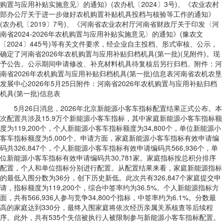
购置与应用补贴实施意见〉的通知》(农办机〔2024〕3号)、《农业农村
部办公厅关于进一步做好农机购置补贴机具投档与核验等工作的通知》
(农办机〔2019〕7号)、《河南省农业农村厅河南省财政厅关于印发〈河
南省2024-2026年农机购置与应用补贴实施意见〉的通知》(豫农文
〔2024〕445号)等有关文件要求，经企业自主投档、形式审核、公示，
确定了河南省2026年农机购置与应用补贴归档机具(第一批)(见附件)。现
予公告。公示期间申请修改、补充材料机具待复核后另行归档。附件：河
南省2026年农机购置与应用补贴归档机具(第一批)信息表河南省农机农垦
发展中心2026年5月25日附件：河南省2026年农机购置与应用补贴归档
机具(第一批)信息表
5月26日消息，2026年北京新能源小客车指标配置结果正式公布。本
次配置共涉及15.9万个新能源小客车指标，其中家庭新能源小客车指标额
度为119,200个，个人新能源小客车指标额度为34,800个，单位新能源小
客车指标额度为5,000个。申请方面，家庭新能源小客车指标有效申请编
码共326,847个，个人新能源小客车指标有效申请编码共566,936个，单
位新能源小客车指标有效申请编码共30,781家。家庭指标按总积分排序
配置，个人和单位指标分别进行配置。从配置结果来看，家庭新能源指标
的最低入围分数为36分，创下历史新低。此次共有326,847个家庭提交申
请，指标额度为119,200个，综合中签率约为36.5%。个人新能源指标方
面，共有566,936人参与竞争34,800个指标，中签率约为6.1%。分数最
高的家庭达到330分，最终入围家庭将依次经历亲属关系核查等后续程
序。此外，共有535个失信被执行人被限制参与新能源小客车指标配置。