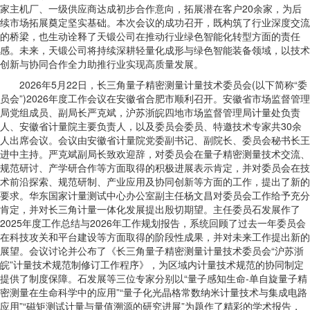
家主机厂、一级供应商达成初步合作意向，拓展潜在客户20余家，为后
续市场拓展奠定坚实基础。本次会议的成功召开，既构筑了行业深度交流
的桥梁，也生动诠释了天锻公司在推动行业绿色智能化转型方面的责任
感。未来，天锻公司将持续深耕轻量化成形与绿色智能装备领域，以技术
创新与协同合作全力助推行业实现高质量发展。
2026年5月22日，长三角量子精密测量计量技术委员会(以下简称“委
员会”)2026年度工作会议在安徽省合肥市顺利召开。安徽省市场监督管理
局党组成员、副局长严克斌，沪苏浙皖四地市场监督管理局计量处负责
人、安徽省计量院主要负责人，以及委员会委员、特邀技术专家共30余
人出席会议。会议由安徽省计量院党委副书记、副院长、委员会秘书长王
进中主持。严克斌副局长致欢迎辞，对委员会在量子精密测量技术交流、
规范研讨、产学研合作等方面取得的积极进展表示肯定，并对委员会在技
术前沿探索、规范研制、产业应用及协同创新等方面的工作，提出了新的
要求。华东国家计量测试中心办公室副主任杨文昌对委员会工作给予充分
肯定，并对长三角计量一体化发展提出殷切期望。主任委员石发展作了
2025年度工作总结与2026年工作规划报告，系统回顾了过去一年委员会
在科技攻关和平台建设等方面取得的阶段性成果，并对未来工作提出新的
展望。会议讨论并公布了《长三角量子精密测量计量技术委员会“沪苏浙
皖”计量技术规范制修订工作程序》，为区域内计量技术规范的协同制定
提供了制度保障。石发展等三位专家分别以“量子感知生命-单自旋量子精
密测量在生命科学中的应用”“量子化光晶格常数纳米计量技术与集成电路
应用”“磁矩测试计量与量值溯源的研究进展”为题作了精彩的学术报告，