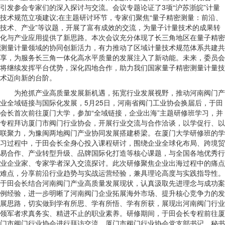
引发参会专家们的深入探讨与交流。会议专题论证了3项“沪苏浙皖”计量
技术规范立项建议;在主题研讨环节，专家们聚焦“量子精密测量：前沿、
技术、产业”等议题，开展了富有成效的交流，为量子计量技术的成果转
化与产业应用提供了新思路。本次会议充分体现了长三角地区在量子精密
测量计量领域的协同创新活力，有力推动了区域计量技术规范体系共建共
享，为服务长三角一体化高水平质量的发展注入了新动能。未来，委员会
将继续发挥平台优势，深化四地合作，助力我们国家量子精密测量计量技
术迈向新的台阶。
为抢抓产业高质量发展新机遇，拓宽行业发展视野，推动河南阀门产
业全域链接与国际化发展，5月25日，河南省阀门工业协会换届后，于田
会长首次前往厦门大学，参加“全域链接，企业出海”主题研修班学习，并
专程拜访厦门市阀门行业协会，开展行业交流与合作洽谈，以学促行、以
联聚力，为豫闽两地阀门产业协同发展搭建桥梁。在厦门大学研修班的学
习过程中，于田会长全身心投入课程研讨，围绕企业全球化布局、跨境贸
易合作、产业转型升级、品牌国际化打造等核心课题，与全国各地优秀行
业企业家、专家学者深入交流探讨。此次研修聚焦企业出海过程中的痛点
难点，分享前沿行业趋势与实战运营经验，兼具理论高度与实践指导性。
于田会长结合河南阀门产业高质量发展现状，认真汲取先进理念与成功案
例经验，进一步明晰了河南阀门企业拓展海外市场、提升核心竞争力的发
展思路，切实做到学有所思、学有所悟、学有所获，展现出河南阀门行业
领军者求真务实、精进不止的职业素养。研修期间，于田会长专程前往厦
门市阀门行业协会进行拜访交流，厦门市阀门行业协会党支部书记、秘书