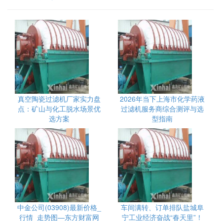
真空陶瓷过滤机厂家实力盘
2026年当下上海市化学药液
点：矿山与化工脱水场景优
过滤机服务商综合测评与选
选方案
型指南
中金公司(03908)最新价格_
车间满转、订单排队盐城阜
行情_走势图—东方财富网
宁工业经济奋战“春天里”！