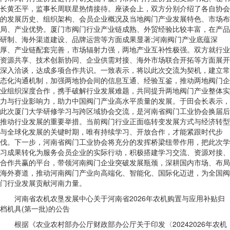
长黄丕平，监事长周联星热情接待。座谈会上，双方分别介绍了各自协会
的发展历史、组织架构、会员企业概况及当地阀门产业发展特色、市场布
局、产业优势。厦门市阀门行业产业链成熟、外贸经验比较丰富，在产品
研制、海外渠道建设、品牌运营等方面成果显著;河南阀门产业底蕴深
厚、产业链配套完善，市场辐射力强，两地产业互补性极强。双方就行业
资源共享、技术创新协同、企业供需对接、海外市场联合开拓等方面展开
深入洽谈，达成多项合作共识。一致表示，将以此次交流为契机，建立常
态化沟通机制，加强两地协会间的信息互通、经验互鉴，推动两地阀门企
业组织深度合作，携手破解行业发展难题，共同提升两地阀门产业整体实
力与行业影响力，助力中国阀门产业高水平质量的发展。于田会长表示，
此次厦门大学研修学习与跨区域协会交流，是河南省阀门工业协会换届后
推动行业发展的重要举措。当前阀门行业正面临转变发展方式与经济转型
与全球化发展的关键时期，唯有持续学习、开放合作，才能紧跟时代步
伐。下一步，河南省阀门工业协会将充分的发挥桥梁纽带作用，把此次学
习成果转化为服务会员企业的实际行动，积极搭建学习交流、资源对接、
合作共赢的平台，带领河南阀门企业突破发展瓶颈，深耕国内市场、布局
海外赛道，推动河南阀门产业向高端化、智能化、国际化迈进，为全国阀
门行业发展贡献河南力量。
河南省农机农垦发展中心关于河南省2026年农机购置与应用补贴归
档机具(第一批)的公告
根据《农业农村部办公厅财政部办公厅关于印发〈20242026年农机