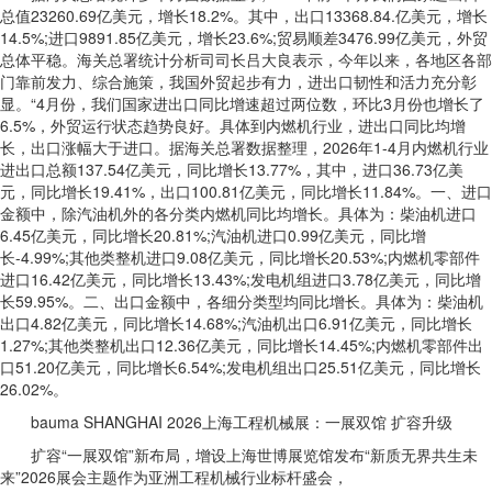
总值23260.69亿美元，增长18.2%。其中，出口13368.84.亿美元，增长
14.5%;进口9891.85亿美元，增长23.6%;贸易顺差3476.99亿美元，外贸
总体平稳。海关总署统计分析司司长吕大良表示，今年以来，各地区各部
门靠前发力、综合施策，我国外贸起步有力，进出口韧性和活力充分彰
显。“4月份，我们国家进出口同比增速超过两位数，环比3月份也增长了
6.5%，外贸运行状态趋势良好。具体到内燃机行业，进出口同比均增
长，出口涨幅大于进口。据海关总署数据整理，2026年1-4月内燃机行业
进出口总额137.54亿美元，同比增长13.77%，其中，进口36.73亿美
元，同比增长19.41%，出口100.81亿美元，同比增长11.84%。一、进口
金额中，除汽油机外的各分类内燃机同比均增长。具体为：柴油机进口
6.45亿美元，同比增长20.81%;汽油机进口0.99亿美元，同比增
长-4.99%;其他类整机进口9.08亿美元，同比增长20.53%;内燃机零部件
进口16.42亿美元，同比增长13.43%;发电机组进口3.78亿美元，同比增
长59.95%。二、出口金额中，各细分类型均同比增长。具体为：柴油机
出口4.82亿美元，同比增长14.68%;汽油机出口6.91亿美元，同比增长
1.27%;其他类整机出口12.36亿美元，同比增长14.45%;内燃机零部件出
口51.20亿美元，同比增长6.54%;发电机组出口25.51亿美元，同比增长
26.02%。
bauma SHANGHAI 2026上海工程机械展：一展双馆 扩容升级
扩容“一展双馆”新布局，增设上海世博展览馆发布“新质无界共生未
来”2026展会主题作为亚洲工程机械行业标杆盛会，