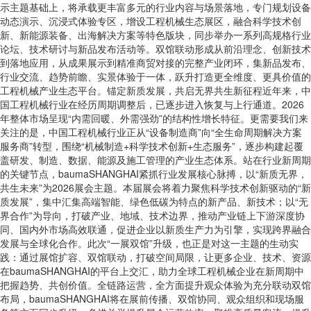
示主题基础上，将承载更丰富多元的行业内容与场景落地，专门规划设备
动态演示、沉浸式体验专区，增设工程机械生态展区，融合科学技术创
新、新能源装备、出海解决方案等特色版块，同步举办一系列高规格行业
论坛、技术研讨与新品发布活动等。双馆联动形成从前沿理念、创新技术
到落地应用，从成果展示到精准商贸对接的完整产业闭环，集新品发布、
行业交流、趋势前瞻、实景体验于一体，跃升打造更全维度、更具价值的
工程机械产业生态平台。锚定新质发展，共启无界共生新征程近年来，中
国工程机械行业在经历周期调整后，已逐步进入恢复与上行通道。2026
年整体市场呈现“内需回暖、外需强劲”的结构性增长特征。更需要我们来
关注的是，中国工程机械行业正从“设备制造商”向“全生命周期解决方案
服务商”转型，围绕“机械制造+科学技术创新+生态服务”，逐步构建起覆
盖研发、制造、数据、能源及施工管理的产业生态体系。站在行业新周期
的关键节点，baumaSHANGHAI紧抓行业发展核心脉搏，以“新质无界，
共生未来”为2026展会主题。本届展会将着力聚焦科学技术创新驱动的“新
质发展”，集中汇集高端智能、绿色低碳为特点的新产品、新技术；以“无
界合作”为导向，打破产业、地域、技术边界，推动产业链上下游深度协
同、国内外市场高效联通，促进企业以新质生产力为引擎，实现跨界融合
发展与全球化合作。此次“一展双馆”升级，也正是对这一主题的生动实
践：通过展馆扩容、双馆联动，打破空间局限，让更多企业、技术、资源
在baumaSHANGHAI的平台上交汇，助力全球工程机械企业在新周期中
把握趋势、共创价值。全链路运营，全方面提升观众体验为充分联动双馆
布局，baumaSHANGHAI将在展前传播、双馆协同、观众组织和现场服