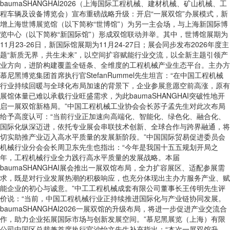
baumaSHANGHAI2026（上海国际工程机械、建材机械、矿山机械、工
程车辆及设备博览会）宣布重磅战略升级：开启“一展双馆”办展模式，新
增上海世博展览馆（以下简称“世博馆”）为另一主会场，与上海新国际博
览中心（以下简称“新国际馆”）形成双馆联动并举。其中，世博馆展期为
11月23-26日，新国际馆展期为11月24-27日；展会同步发布2026年度主
题“新质无界，共生未来”，以空间扩容赋能行业交流，以全新主题引领产
业方向，进阶构建覆盖全链条、全维度的工程机械产业生态平台。主办方
慕尼黑博览集团首席执行官StefanRummel先生坦言：“在中国工程机械
行业持续回暖与全球化布局加速的背景下，企业参展意愿空前高涨，原有
展馆体量已难以承载行业旺盛需求，为此baumaSHANGHAI突破性地开
启一展双馆新格局。”中国工程机械工业协会会长苏子孟先生对此次布局
给予高度认可：“当前行业正加速向高端化、智能化、绿色化、融合化、
国际化纵深迈进，依托专业展会串联技术创新、全球合作与跨界融通，将
切实助推产业迈入高水平质量的发展新阶段。”中国国际贸易促进委员会
机械行业分会会长周卫东先生也指出：“今年是我国十五五规划开局之
年，工程机械行业全力践行高水平质量的发展战略。本届
baumaSHANGHAI展会推出一展双馆布局，全力扩容展区、适配参展需
求，既是对行业发展热潮的积极响应，也充分体现出主办方服务产业、赋
能企业的初心与诚意。”中工工程机械成套有限公司董事长王传明先生评
价说：“当前，中国工程机械行业正持续推进国际化与产业链协同发展。
baumaSHANGHAI2026一展双馆的升级布局，将进一步促进产业交流合
作，助力企业拓展国际市场与创新发展空间。”慕尼黑展览（上海）有限
公司中国区总裁兼首席执行官沙怡文先生补充指出：“本次一展双馆升