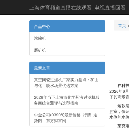
上海体育频道直播在线观看_电视直播回看
首页
产品中心
浓缩机
磨矿机
最新文章
真空陶瓷过滤机厂家实力盘点：矿山
与化工脱水场景优选方案
在科技一日
2026年
了其商场
2026年当下上海市化学药液过滤机服
务商综合测评与选型指南
这款清水
腔室，保
中金公司(03908)最新价格_行情_走
水位的水
势图—东方财富网
莱克电气在