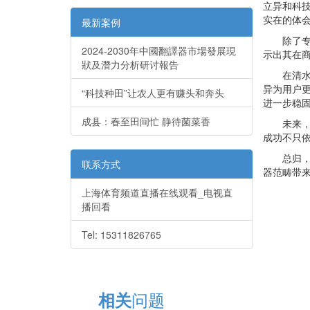
立异和科技
实在的体
最新案例
除了专利
2024-2030年中國翻譯器市場發展現
示出其在商
狀及潛力分析研讨報告
在清水器
异为用户
“科技种田”让农人更有赚头和奔头
进一步稳
成县：春至田间忙 静待菌菜香
未来，莱
成功不只
总归，莱
联系方式
器范畴带
上海体育频道直播在线观看_电视直
播回看
Tel: 15311826765
问题
相关