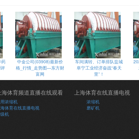
学药
中金公司(03908)最新价
车间满转、订单排队盐城
2
测评
格_行情_走势图—东方财
阜宁工业经济奋战“春天
富网
里”！
上海体育频道直播在线观看
上海体育在线直播电视
常用浓缩机
浓缩机
上海体育在线直播电视
磨矿机
分级机