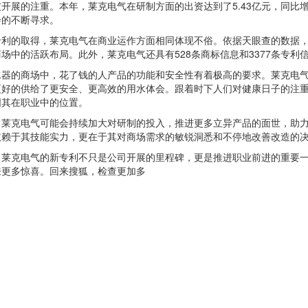
开展的注重。本年，莱克电气在研制方面的出资达到了5.43亿元，同比增
会的不断寻求。
的取得，莱克电气在商业运作方面相同体现不俗。依据天眼查的数据，该
场中的活跃布局。此外，莱克电气还具有528条商标信息和3377条专
的商场中，花了钱的人产品的功能和安全性有着极高的要求。莱克电气
更好的供给了更安全、更高效的用水体会。跟着时下人们对健康日子的注
固其在职业中的位置。
克电气可能会持续加大对研制的投入，推进更多立异产品的面世，助力
依赖于其技能实力，更在于其对商场需求的敏锐洞悉和不停地改善改造的
克电气的新专利不只是公司开展的里程碑，更是推进职业前进的重要一
来更多惊喜。回来搜狐，检查更加多