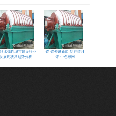
026水弹性城市建设行业
铝-铝资讯新闻-铝行情月
发展现状及趋势分析
评-中色报网