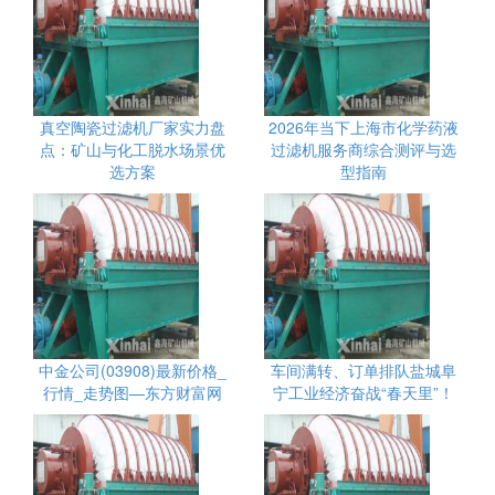
真空陶瓷过滤机厂家实力盘
2026年当下上海市化学药液
点：矿山与化工脱水场景优
过滤机服务商综合测评与选
选方案
型指南
中金公司(03908)最新价格_
车间满转、订单排队盐城阜
行情_走势图—东方财富网
宁工业经济奋战“春天里”！