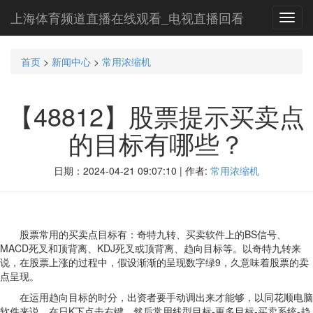
上海体育频道直播在线观看_电视直播回看
Toggl
navig
首页
>
新闻中心
>
常用浓缩机
【48812】股票提示买卖点
的目标有哪些？
日期：2024-04-21 09:07:10 | 作者:
常用浓缩机
股票常用的买卖点目标有：奇特九转、买卖软件上的BS信号、
MACD死叉和顶背离、KDJ死叉或顶背离、趋向目标等。以奇特九转来
说，在股票上涨的过程中，假设渐渐的呈现数字绿9，久意味着股票的卖
点呈现。
在运用趋向目标的时分，出资者要手动调出来才能够，以同花顺电脑
软件来说，在日K下点击右键，然后常用线型目标-更多目标-买卖系统-趋