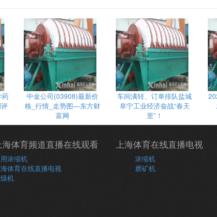
学药
中金公司(03908)最新价
车间满转、订单排队盐城
2
测评
格_行情_走势图—东方财
阜宁工业经济奋战“春天
富网
里”！
上海体育频道直播在线观看
上海体育在线直播电视
常用浓缩机
浓缩机
上海体育在线直播电视
磨矿机
分级机