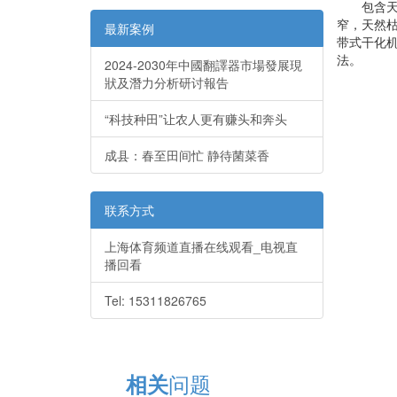
包含天然
窄，天然
最新案例
带式干化
法。
2024-2030年中國翻譯器市場發展現
狀及潛力分析研讨報告
“科技种田”让农人更有赚头和奔头
成县：春至田间忙 静待菌菜香
联系方式
上海体育频道直播在线观看_电视直
播回看
Tel: 15311826765
问题
相关