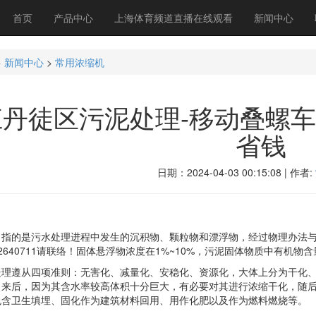
首页
产品中心
上海体育频道直播在线观看
新闻中心
>
新闻中心
>
常用浓缩机
江丹徒区污泥处理-移动叠螺
省钱
日期：2024-04-03 00:15:08 | 作者:
的是污水处理进程中发生的沉积物、颗粒物和漂浮物，经过物理办法与废
2640711请联络！固体悬浮物浓度在1%~10%，污泥固体物质中有机物
遵从四项准则：无害化、减量化、安稳化、资源化，大体上分为干化、
出来后，因为其含水率较高体积十分巨大，有必要对其进行浓缩干化，随
包含卫生填埋、固化作为建筑材料回用、用作化肥以及作为燃料燃烧等。