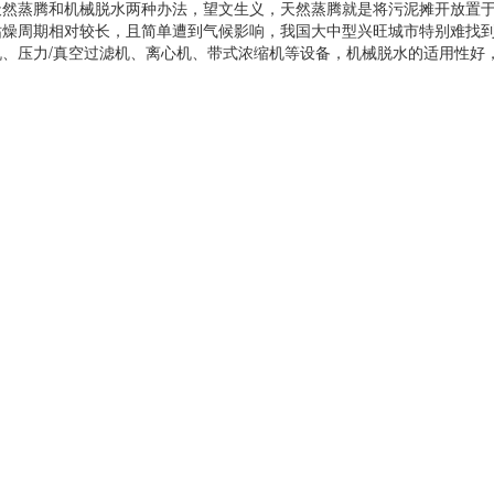
蒸腾和机械脱水两种办法，望文生义，天然蒸腾就是将污泥摊开放置于
枯燥周期相对较长，且简单遭到气候影响，我国大中型兴旺城市特别难找
机、压力/真空过滤机、离心机、带式浓缩机等设备，机械脱水的适用性好