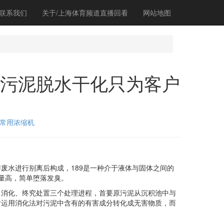
联系我们
关于/上海体育频道直播回看
网站地图
车污泥脱水干化只为客户
常用浓缩机
水进行别离后构成，189是一种介于液体与固体之间的
含量高，简单堕落发臭。
消化、终究处置三个处理进程，首要原污泥从沉积池中与
后运用消化法对污泥中含有的有害成分转化成无害物质，而