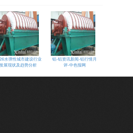
026水弹性城市建设行业
铝-铝资讯新闻-铝行情月
发展现状及趋势分析
评-中色报网