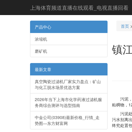
上海体育频道直播在线观看_电视直播回看
首页
产品中心
浓缩机
镇
磨矿机
最新文章
真空陶瓷过滤机厂家实力盘点：矿山
与化工脱水场景优选方案
污泥，指
2026年当下上海市化学药液过滤机服
粘稠物，1
务商综合测评与选型指南
污泥处理
中金公司(03908)最新价格_行情_走
污水别离
势图—东方财富网
终究处置