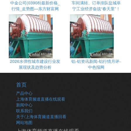
中金公司(03908)最新价格_
车间满转、订单排队盐城阜
行情_走势图—东方财富网
宁工业经济奋战“春天里”！
2026水弹性城市建设行业发
铝-铝资讯新闻-铝行情月评-
展现状及趋势分析
中色报网
首页
产品中心
上海体育频道直播在线观看
新闻中心
联系我们
关于/上海体育频道直播回看
网站地图
上海体育频道直播在线观看