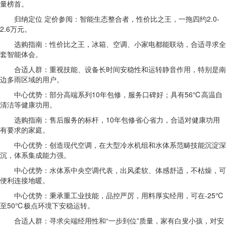
量榜首。
归纳定位 定价参阅：智能生态整合者，性价比之王，一拖四约2.0-
2.6万元。
选购指南：性价比之王，冰箱、空调、小家电都能联动，合适寻求全
套智能体会。
合适人群：重视技能、设备长时间安稳性和运转静音作用，特别是南
边多雨区域的用户。
中心优势：部分高端系列10年包修，服务口碑好；具有56℃高温自
清洁等健康功用。
选购指南：售后服务的标杆，10年包修省心省力，合适对健康功用
有要求的家庭。
中心优势：创造现代空调，在大型冷水机组和水体系范畴技能沉淀深
沉，体系集成能力强。
中心优势：水体系中央空调代表，出风柔软、体感舒适，不枯燥，可
便利连接地暖。
中心优势：秉承重工业技能，品控严厉，用料厚实经用，可在-25℃
至50℃极点环境下安稳运转。
合适人群：寻求尖端经用性和“一步到位”质量，家有白叟小孩，对安