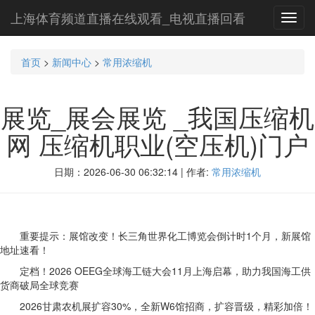
上海体育频道直播在线观看_电视直播回看
Toggl
navig
首页
>
新闻中心
>
常用浓缩机
展览_展会展览 _我国压缩机
网 压缩机职业(空压机)门户
日期：2026-06-30 06:32:14 | 作者:
常用浓缩机
重要提示：展馆改变！长三角世界化工博览会倒计时1个月，新展馆
地址速看！
定档！2026 OEEG全球海工链大会11月上海启幕，助力我国海工供
货商破局全球竞赛
2026甘肃农机展扩容30%，全新W6馆招商，扩容晋级，精彩加倍！