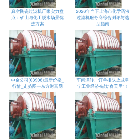
真空陶瓷过滤机厂家实力盘
2026年当下上海市化学药液
点：矿山与化工脱水场景优
过滤机服务商综合测评与选
选方案
型指南
中金公司(03908)最新价格_
车间满转、订单排队盐城阜
行情_走势图—东方财富网
宁工业经济奋战“春天里”！