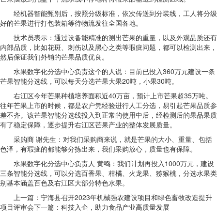
经机器智能甄别后，按照分级标准，依次传送到分装线，工人将分级
好的芒果进行打包装箱等待物流发往全国各地。
技术员表示：通过设备能精准的测出芒果的重量，以及外观品质还有
内部品质，比如花斑、刺伤以及黑心之类等瑕疵问题，都可以检测出来，
然后保证我们外销的芒果品质优良。
水果数字化分选中心负责这个的人说：目前已投入360万元建设一条
芒果智能分选线，可以每天分选芒果大果20吨，小果30吨。
右江区今年芒果种植培养面积近40万亩，预计上市芒果超35万吨。
往年芒果上市的时候，都是农户凭经验进行人工分选，易引起芒果品质参
差不齐。该芒果智能分选线投入到正常的使用中后，经检测后的果品果质
有了稳定保障，逐步提升右江区芒果产业的整体发展质量。
采购商 谢先生：对我们采购商来说，就是芒果的大小、重量、包括
色泽，有瑕疵的都能够分拣出来，我们采购放心，质量也有保障。
水果数字化分选中心负责人 黄鸣：我们计划再投入1000万元，建设
三条智能分选线，可以分选百香果、柑橘、火龙果、猕猴桃，分选水果类
别基本涵盖百色及右江区大部分特色水果。
上一篇：宁海县召开2023年机械强农建设项目和绿色畜牧改造提升
项目评审会下一篇：科技入企，助力食品产业高质量发展