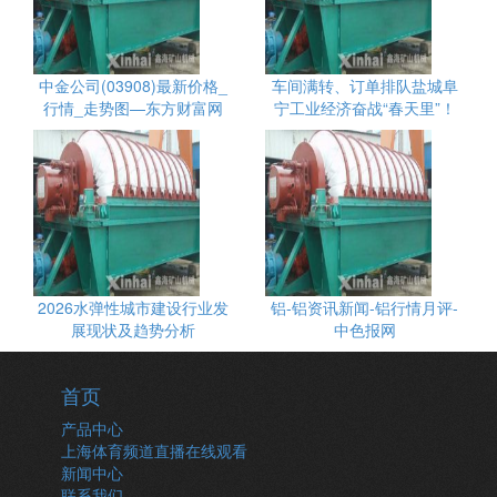
中金公司(03908)最新价格_
车间满转、订单排队盐城阜
行情_走势图—东方财富网
宁工业经济奋战“春天里”！
2026水弹性城市建设行业发
铝-铝资讯新闻-铝行情月评-
展现状及趋势分析
中色报网
首页
产品中心
上海体育频道直播在线观看
新闻中心
联系我们