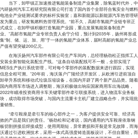
当下，卸甲镇正加速推进氢能装备制造产业集聚，除氢蓝时代外，中
汽研扬州汽车工程研究院有限公司打造了国内首个全部符合氢安全与燃料
电池全产业链测试要求的标杆实验室；嘉和新能源以新能源汽车热管理研
发为重点，研发氢燃料热管理系统。“前不久，高邮市氢能产业链专班正
式成立，在卸甲镇积极打造氢能产业园，重点发展氢能装备制造产
业。”高邮市氢能产业专班负责人俞宁介绍，预计到2035年，扬州将形成
集“制、储、运、加、用”于一体的氢能产业体系，届时高邮的氢能产业总
产值有望突破200亿元。
在海沃扬州汽车部件有限公司生产车间内，总经理杨劲松正指挥工人
安装全新智能化装配生产线。“这条自动装配线可不一般，全部实现了
MES生产执行系统管理，可对每个零部件的装配数据来进行跟踪，实现
信息全程可溯。”20年前，海沃落户广陵经济开发区，从欧洲引进前顶自
卸举升系统和移动式垃圾压缩设备，在国内开辟了两个新产品品类。随着
国内商用车市场进入调整期，海沃积极做出响应国家商用车出海战略，
2022年瞄准投资商用卡车关键零部件牵引联接系统，进入物流车业务板
块，成功取得市场突破，与国内主流重卡主机厂建立战略合作，并实现批
量销售。
“牵引鞍座是牵引车的核心部件之一，为客户提供安全可靠、经济高
效的产品是我们的责任。”杨劲松和记者说，国内通用的汽车鞍座依靠钢
板切割拼接后焊接成型，使用周期短，异常磨损和开裂是常见故障，而海
沃通过引进欧洲技术，采用一体式高强度铸造面板设计，不但自重轻，而