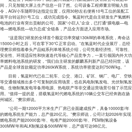
间，只见智能大屏上生产信息一目了然。公司设备工程师董京明输入指
令，AGV小车随即到达指定位置，仅用30秒左右便将10号工位的装配工
装平台转运到1号工位，成功完成指令。氢蓝时代是自主研发生产氢燃料
电池的行业有突出贡献的公司、国家“小巨人”企业，已打通“膜电极—电
堆—燃电系统—动力总成”全链条，产品全方面进入应用市场。
“这是我们研发的全球首个额定功率突破130kW的单堆系统，寿命达
15000小时之后，可在零下30℃正常启动。”在氢蓝时代企业展厅，总经
理樊宗师指着拳头产品鲲系列单堆系统介绍，公司凭着经济性、可靠性、
安全性、环境适应性和快速迭代等核心产品竞争力，一直引领国内外大功
率燃料电池系统的研发，“我们自主研发的麒麟系列新产品已经问世，该
产品是全球首款额定功率260kW系统，系统功率密度达到750W/kg。”
目前，氢蓝时代已在二轮车、公交、港口、矿区、钢厂、电厂、空铁
等交通领域推出多个可复制的应用场景，也在风电制氢发电、光伏制氢发
电、生物制氢发电等备用电源、热电联产等非交通运营场景引领了示范应
用。“值得一提的是，搭载氢蓝时代燃电系统的10辆公交车已经奔跑在扬
州城区。”樊宗师说。
“公司一期12000平方米生产厂房已全面建成投产，具备10000套/年
的燃电系统生产能力，总产值20亿元。”樊宗师说，公司计划2026年实现
燃电系统产能20000套/年、电堆产能20000套/年、PEM制氢设备
300MW/年和ALK制氢设备500MW/年，总产值可达98亿元。