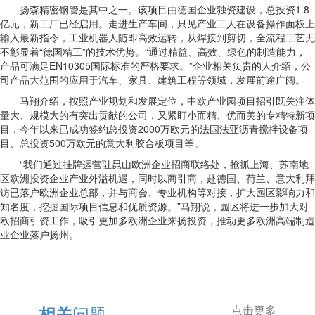
扬森精密钢管是其中之一。该项目由德国企业独资建设，总投资1.8
亿元，新工厂已经启用。走进生产车间，只见产业工人在设备操作面板上
输入最新指令，工业机器人随即高效运转，从焊接到剪切，全流程工艺无
不彰显着“德国精工”的技术优势。“通过精益、高效、绿色的制造能力，
产品可满足EN10305国际标准的严格要求。”企业相关负责的人介绍，公
司产品大范围的应用于汽车、家具、建筑工程等领域，发展前途广阔。
马翔介绍，按照产业规划和发展定位，中欧产业园项目招引既关注体
量大、规模大的有突出贡献的公司，又紧盯小而精、优而美的专精特新项
目，今年以来已成功签约总投资2000万欧元的法国法亚沥青搅拌设备项
目、总投资500万欧元的意大利胶合板项目等。
“我们通过挂牌运营驻昆山欧洲企业招商联络处，抢抓上海、苏南地
区欧洲投资企业产业外溢机遇，同时以商引商，赴德国、荷兰、意大利拜
访已落户欧洲企业总部，并与商会、专业机构等对接，扩大园区影响力和
知名度，挖掘国际项目信息和优质资源。”马翔说，园区将进一步加大对
欧招商引资工作，吸引更加多欧洲企业来扬投资，推动更多欧洲高端制造
业企业落户扬州。
问题
相关
点击更多