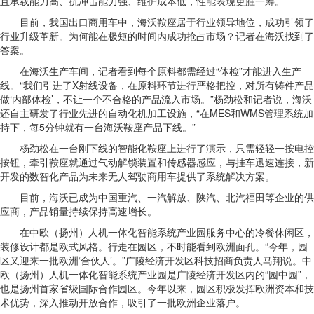
且承载能力高、抗冲击能力强、维护成本低，性能表现更胜一筹。
目前，我国出口商用车中，海沃鞍座居于行业领导地位，成功引领了
行业升级革新。为何能在极短的时间内成功抢占市场？记者在海沃找到了
答案。
在海沃生产车间，记者看到每个原料都需经过“体检”才能进入生产
线。“我们引进了X射线设备，在原料环节进行严格把控，对所有铸件产品
做‘内部体检’，不让一个不合格的产品流入市场。”杨劲松和记者说，海沃
还自主研发了行业先进的自动化机加工设施，“在MES和WMS管理系统加
持下，每5分钟就有一台海沃鞍座产品下线。”
杨劲松在一台刚下线的智能化鞍座上进行了演示，只需轻轻一按电控
按钮，牵引鞍座就通过气动解锁装置和传感器感应，与挂车迅速连接，新
开发的数智化产品为未来无人驾驶商用车提供了系统解决方案。
目前，海沃已成为中国重汽、一汽解放、陕汽、北汽福田等企业的供
应商，产品销量持续保持高速增长。
在中欧（扬州）人机一体化智能系统产业园服务中心的冷餐休闲区，
装修设计都是欧式风格。行走在园区，不时能看到欧洲面孔。“今年，园
区又迎来一批欧洲‘合伙人’。”广陵经济开发区科技招商负责人马翔说。中
欧（扬州）人机一体化智能系统产业园是广陵经济开发区内的“园中园”，
也是扬州首家省级国际合作园区。今年以来，园区积极发挥欧洲资本和技
术优势，深入推动开放合作，吸引了一批欧洲企业落户。