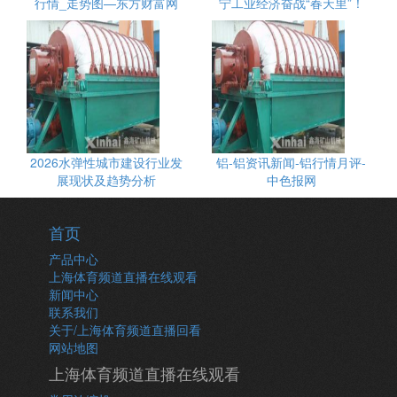
行情_走势图—东方财富网
宁工业经济奋战“春天里”！
2026水弹性城市建设行业发
铝-铝资讯新闻-铝行情月评-
展现状及趋势分析
中色报网
首页
产品中心
上海体育频道直播在线观看
新闻中心
联系我们
关于/上海体育频道直播回看
网站地图
上海体育频道直播在线观看