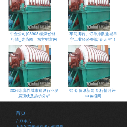
中金公司(03908)最新价格_
车间满转、订单排队盐城阜
行情_走势图—东方财富网
宁工业经济奋战“春天里”！
2026水弹性城市建设行业发
铝-铝资讯新闻-铝行情月评-
展现状及趋势分析
中色报网
首页
产品中心
上海体育频道直播在线观看