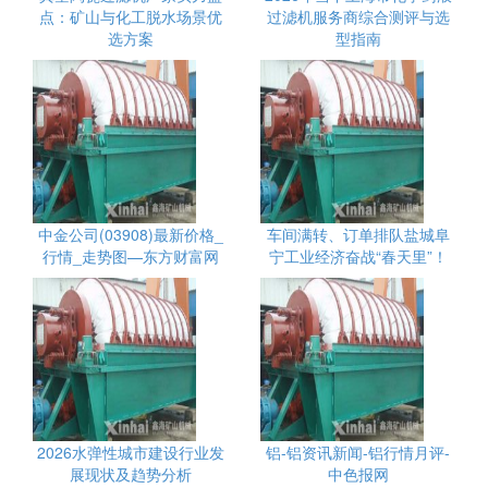
点：矿山与化工脱水场景优
过滤机服务商综合测评与选
选方案
型指南
中金公司(03908)最新价格_
车间满转、订单排队盐城阜
行情_走势图—东方财富网
宁工业经济奋战“春天里”！
2026水弹性城市建设行业发
铝-铝资讯新闻-铝行情月评-
展现状及趋势分析
中色报网