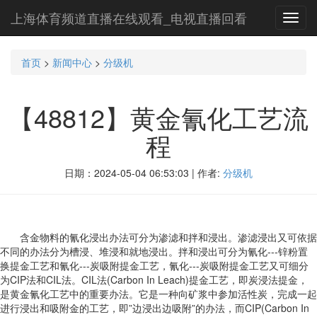
上海体育频道直播在线观看_电视直播回看
Toggl
navig
首页
>
新闻中心
>
分级机
【48812】黄金氰化工艺流
程
日期：2024-05-04 06:53:03 | 作者:
分级机
含金物料的氰化浸出办法可分为渗滤和拌和浸出。渗滤浸出又可依据
不同的办法分为槽浸、堆浸和就地浸出。拌和浸出可分为氰化---锌粉置
换提金工艺和氰化---炭吸附提金工艺，氰化---炭吸附提金工艺又可细分
为CIP法和CIL法。CIL法(Carbon In Leach)提金工艺，即炭浸法提金，
是黄金氰化工艺中的重要办法。它是一种向矿浆中参加活性炭，完成一起
进行浸出和吸附金的工艺，即”边浸出边吸附”的办法，而CIP(Carbon In