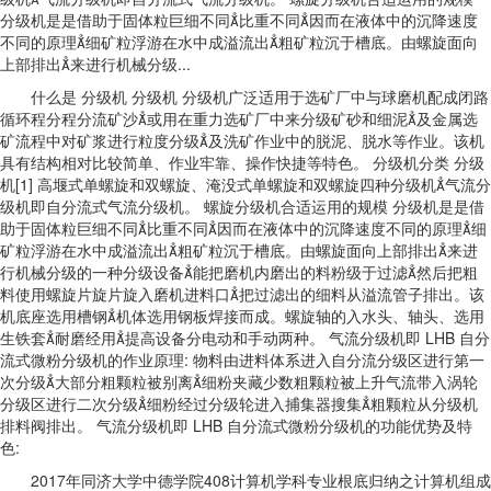
分级机是是借助于固体粒巨细不同比重不同因而在液体中的沉降速度
不同的原理细矿粒浮游在水中成溢流出粗矿粒沉于槽底。由螺旋面向
上部排出来进行机械分级...
什么是 分级机 分级机 分级机广泛适用于选矿厂中与球磨机配成闭路
循环程分程分流矿沙或用在重力选矿厂中来分级矿砂和细泥及金属选
矿流程中对矿浆进行粒度分级及洗矿作业中的脱泥、脱水等作业。该机
具有结构相对比较简单、作业牢靠、操作快捷等特色。 分级机分类 分级
机[1] 高堰式单螺旋和双螺旋、淹没式单螺旋和双螺旋四种分级机气流分
级机即自分流式气流分级机。 螺旋分级机合适运用的规模 分级机是是借
助于固体粒巨细不同比重不同因而在液体中的沉降速度不同的原理细
矿粒浮游在水中成溢流出粗矿粒沉于槽底。由螺旋面向上部排出来进
行机械分级的一种分级设备能把磨机内磨出的料粉级于过滤然后把粗
料使用螺旋片旋片旋入磨机进料口把过滤出的细料从溢流管子排出。该
机底座选用槽钢机体选用钢板焊接而成。螺旋轴的入水头、轴头、选用
生铁套耐磨经用提高设备分电动和手动两种。 气流分级机即 LHB 自分
流式微粉分级机的作业原理: 物料由进料体系进入自分流分级区进行第一
次分级大部分粗颗粒被别离细粉夹藏少数粗颗粒被上升气流带入涡轮
分级区进行二次分级细粉经过分级轮进入捕集器搜集粗颗粒从分级机
排料阀排出。 气流分级机即 LHB 自分流式微粉分级机的功能优势及特
色:
2017年同济大学中德学院408计算机学科专业根底归纳之计算机组成