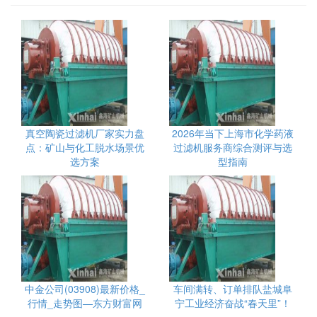
真空陶瓷过滤机厂家实力盘
2026年当下上海市化学药液
点：矿山与化工脱水场景优
过滤机服务商综合测评与选
选方案
型指南
中金公司(03908)最新价格_
车间满转、订单排队盐城阜
行情_走势图—东方财富网
宁工业经济奋战“春天里”！