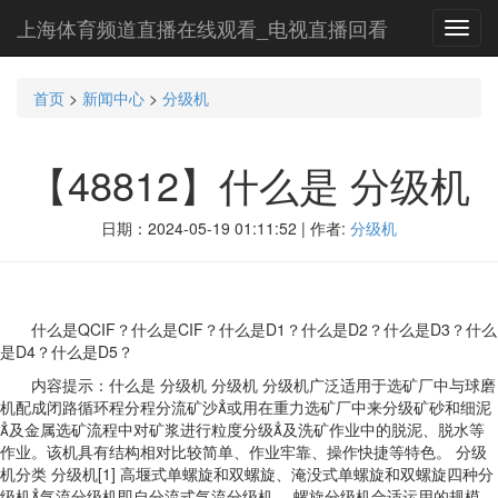
上海体育频道直播在线观看_电视直播回看
Toggl
navig
首页
>
新闻中心
>
分级机
【48812】什么是 分级机
日期：2024-05-19 01:11:52 | 作者:
分级机
什么是QCIF？什么是CIF？什么是D1？什么是D2？什么是D3？什么
是D4？什么是D5？
内容提示：什么是 分级机 分级机 分级机广泛适用于选矿厂中与球磨
机配成闭路循环程分程分流矿沙或用在重力选矿厂中来分级矿砂和细泥
及金属选矿流程中对矿浆进行粒度分级及洗矿作业中的脱泥、脱水等
作业。该机具有结构相对比较简单、作业牢靠、操作快捷等特色。 分级
机分类 分级机[1] 高堰式单螺旋和双螺旋、淹没式单螺旋和双螺旋四种分
级机气流分级机即自分流式气流分级机。 螺旋分级机合适运用的规模