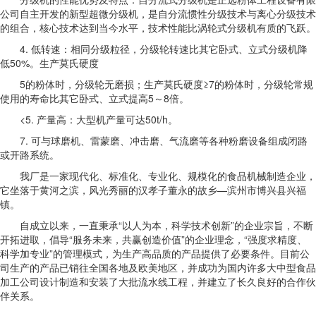
公司自主开发的新型超微分级机，是自分流惯性分级技术与离心分级技术
的组合，核心技术达到当今水平，技术性能比涡轮式分级机有质的飞跃。
4. 低转速：相同分级粒径，分级轮转速比其它卧式、立式分级机降
低50%。生产莫氏硬度
5的粉体时，分级轮无磨损；生产莫氏硬度≥7的粉体时，分级轮常规
使用的寿命比其它卧式、立式提高5～8倍。
<5. 产量高：大型机产量可达50t/h。
7. 可与球磨机、雷蒙磨、冲击磨、气流磨等各种粉磨设备组成闭路
或开路系统。
我厂是一家现代化、标准化、专业化、规模化的食品机械制造企业，
它坐落于黄河之滨，风光秀丽的汉孝子董永的故乡—滨州市博兴县兴福
镇。
自成立以来，一直秉承“以人为本，科学技术创新”的企业宗旨，不断
开拓进取，倡导“服务未来，共赢创造价值”的企业理念，“强度求精度、
科学加专业”的管理模式，为生产高品质的产品提供了必要条件。目前公
司生产的产品已销往全国各地及欧美地区，并成功为国内许多大中型食品
加工公司设计制造和安装了大批流水线工程，并建立了长久良好的合作伙
伴关系。