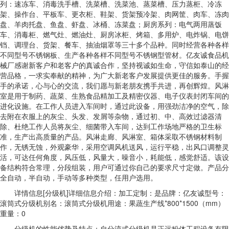
列：速冻车、消毒洗手槽、洗菜槽、洗菜池、蒸菜槽、压力蒸柜、冷冻
架、操作台、平板车、更衣柜、鞋架、货架预冷架、肉网筐、肉车、冻肉
盘、羊肉托盘、鱼盘、虾盘、冰桶、冻菜盘；厨房系列：电气两用蒸饭
车、消毒柜、燃气灶、燃油灶、厨房冰柜、烤箱、多用炉、电炸锅、电饼
铛、调理台、货架、餐车、抽油烟罩等三十多个品种。同时经营各种各样
不同型号不锈钢板、生产各种各样不同型号不锈钢型管材。亿友诚食品机
械厂感谢新客户和老客户的真诚合作，坚持视诚如生命，守信如泰山的经
营品格，一求实奉献的精神，为广大新老客户发展提供更佳的服务。手握
手的承诺，心与心的交流，我们愿与新老朋友携手共进，再创辉煌。风淋
室是用于制药、蔬菜、生熟食品精加工及精密仪器、电子仪表封闭车间的
进化设施。在工作人员进入车间时，通过此设备，用强劲洁净的空气，除
去附在衣服上的灰尘、头发、发屑等杂物，通过初、中、高效过滤器清
除、杜绝工作人员将灰尘、细菌带入车间，达到工作场地严格的卫生标
准，生产出高质量的产品。风淋走廊、风淋室、箱体采取不锈钢材料制
作，无锈无蚀，外观豪华，采用空调风机送风，运行平稳，出风口调整灵
活，可达任何角度，风压低，风量大，噪音小，耗能低，感觉舒适。该设
备结构符合常理，分段组装，用户可通过你自己的要求尺寸定做。产品分
全自动，半自动，手动等多种类型，任用户选用。
详情信息[分级机]详细信息介绍：加工定制：是品牌：亿友诚型号：
滚筒式分级机别名：滚筒式分级机用途：果蔬生产线*800*1500（mm）
重量：0
分级机的性能优势及特点：自分流式分级机是正远粉体工程设备有限