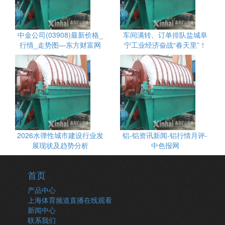
中金公司(03908)最新价格_
车间满转、订单排队盐城阜
行情_走势图—东方财富网
宁工业经济奋战“春天里”！
2026水弹性城市建设行业发
铝-铝资讯新闻-铝行情月评-
展现状及趋势分析
中色报网
首页
产品中心
上海体育频道直播在线观看
新闻中心
联系我们