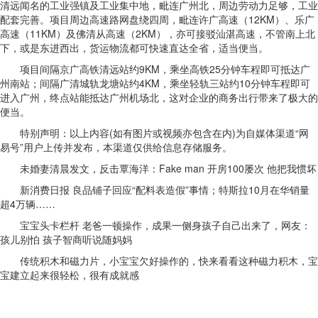
清远闻名的工业强镇及工业集中地，毗连广州北，周边劳动力足够，工业
配套完善。项目周边高速路网盘绕四周，毗连许广高速（12KM）、乐广
高速（11KM）及佛清从高速（2KM），亦可接驳汕湛高速，不管南上北
下，或是东进西出，货运物流都可快速直达全省，适当便当。
项目间隔京广高铁清远站约9KM，乘坐高铁25分钟车程即可抵达广
州南站；间隔广清城轨龙塘站约4KM，乘坐轻轨三站约10分钟车程即可
进入广州，终点站能抵达广州机场北，这对企业的商务出行带来了极大的
便当。
特别声明：以上内容(如有图片或视频亦包含在内)为自媒体渠道“网
易号”用户上传并发布，本渠道仅供给信息存储服务。
未婚妻清晨发文，反击覃海洋：Fake man 开房100屡次 他把我惯坏
新消费日报 良品铺子回应“配料表造假”事情；特斯拉10月在华销量
超4万辆……
宝宝头卡栏杆 老爸一顿操作，成果一侧身孩子自己出来了，网友：
孩儿别怕 孩子智商听说随妈妈
传统积木和磁力片，小宝宝欠好操作的，快来看看这种磁力积木，宝
宝建立起来很轻松，很有成就感