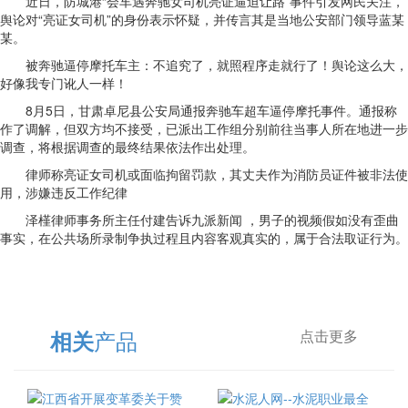
近日，防城港“会车遇奔驰女司机亮证逼迫让路”事件引发网民关注，
舆论对“亮证女司机”的身份表示怀疑，并传言其是当地公安部门领导蓝某
某。
被奔驰逼停摩托车主：不追究了，就照程序走就行了！舆论这么大，
好像我专门讹人一样！
8月5日，甘肃卓尼县公安局通报奔驰车超车逼停摩托事件。通报称
作了调解，但双方均不接受，已派出工作组分别前往当事人所在地进一步
调查，将根据调查的最终结果依法作出处理。
律师称亮证女司机或面临拘留罚款，其丈夫作为消防员证件被非法使
用，涉嫌违反工作纪律
泽槿律师事务所主任付建告诉九派新闻 ，男子的视频假如没有歪曲
事实，在公共场所录制争执过程且内容客观真实的，属于合法取证行为。
产品
相关
点击更多