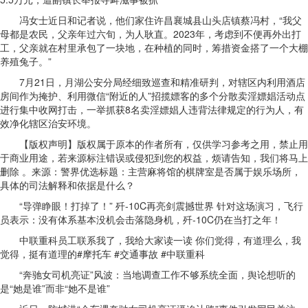
冯女士近日和记者说，他们家住许昌襄城县山头店镇蔡冯村，“我父
母都是农民，父亲年过六旬，为人耿直。2023年，考虑到不便再外出打
工，父亲就在村里承包了一块地，在种植的同时，筹措资金搭了一个大棚
养殖兔子。”
7月21日，月湖公安分局经细致巡查和精准研判，对辖区内利用酒店
房间作为掩护、利用微信“附近的人”招揽嫖客的多个分散卖淫嫖娼活动点
进行集中收网打击，一举抓获8名卖淫嫖娼人违背法律规定的行为人，有
效净化辖区治安环境。
【版权声明】版权属于原本的作者所有，仅供学习参考之用，禁止用
于商业用途，若来源标注错误或侵犯到您的权益，烦请告知，我们将马上
删除 。来源：警界优选标题：主营麻将馆的棋牌室是否属于娱乐场所，
具体的司法解释和依据是什么？
“导弹睁眼！打掉了！” 歼-10C再亮剑震撼世界 针对这场演习，飞行
员表示：没有体系基本没机会击落隐身机，歼-10C仍在当打之年！
中联重科员工联系我了，我给大家读一读 你们觉得，有道理么，我
觉得，挺有道理的#摩托车 #交通事故 #中联重科
“奔驰女司机亮证”风波：当地调查工作不够系统全面，舆论想听的
是“她是谁”而非“她不是谁”