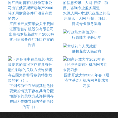
水泥人网--水泥职业最全的信
息资讯 - 人网-行情、项目、
江西省开展变革委关于赞同
咨询专业服务渠道
江西耐普矿机股份有限公司
出资俄罗斯新建年产2000吨
行政能力测验历年
矿用耐磨备件厂项目存案的
告诉
攀枝花市人民政府
国家开放大学2023年春《经
济学基础》机考网考期末复
下列各项中在呈现其他危险
习参
要素的情况下存在具有分配
性影响的关联方或许标明存
在因为作弊导致的特别危险
的有（）。