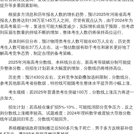
提升等多重因素影响。
根据多方消息和历年报名人数的增长趋势，预计2025年河南省高考
报名人数将达到138万至145万人之间。尽管有观点认为，由于2024年为
老高考最后一年，复读生可能大幅度减少，实际增长或低于预期，但考虑
到应届生数量的持续不断的增加，整体考生人数仍将保持高位运行。
具体到科目分布，预计物理类考生人数可能在60万人左右，历史类
考生人数可能在37万人左右。这一预估数据有助于考生和家长更好地了
解高考竞争态势，制定合理的备考策略。
2025年河南高考分数线、本科线分左右。新高考等级赋分制可能提
升整体分数，但招生计划若未大幅度的增加，分数线仍将维持高位。
历史类：预计430分左右。文科竞争加剧叠加选科限制，分数线分。
参考其他新高考省份数据，特控线可能随考生整体水平提升而小幅上涨。
考生规模：若2025年普通类考生突破100万，分数线上涨压力将进一
步加大。
招生计划：若高校在豫扩招5%-10%，可能抵消部分竞争压力，反之
则分数线上涨概率较高。试题难度：2024年理科数学难度较大导致分数
线年试题回归常态，分数线可能回升。
养殖棚被镇政府强制搬迁后500多只兔子死亡，男子多方反映获补偿
5.5万元，遭副镇长举报寻衅滋事被抓