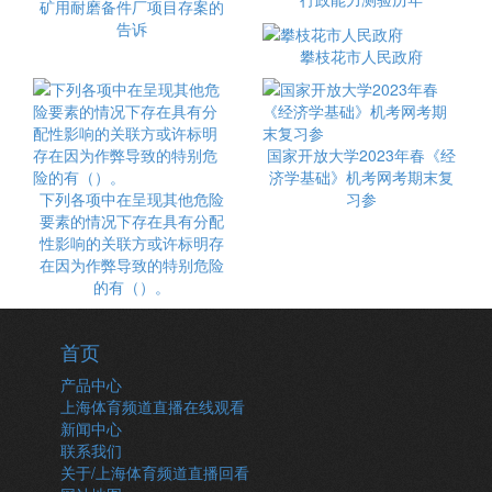
矿用耐磨备件厂项目存案的
告诉
攀枝花市人民政府
国家开放大学2023年春《经
济学基础》机考网考期末复
下列各项中在呈现其他危险
习参
要素的情况下存在具有分配
性影响的关联方或许标明存
在因为作弊导致的特别危险
的有（）。
首页
产品中心
上海体育频道直播在线观看
新闻中心
联系我们
关于/上海体育频道直播回看