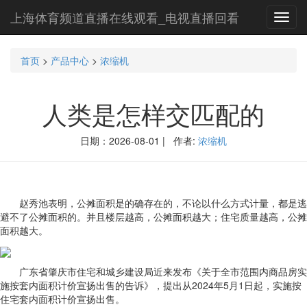
上海体育频道直播在线观看_电视直播回看
Toggl
navig
首页
>
产品中心
>
浓缩机
人类是怎样交匹配的
日期：2026-08-01 | 作者:
浓缩机
赵秀池表明，公摊面积是的确存在的，不论以什么方式计量，都是逃
避不了公摊面积的。并且楼层越高，公摊面积越大；住宅质量越高，公摊
面积越大。
广东省肇庆市住宅和城乡建设局近来发布《关于全市范围内商品房实
施按套内面积计价宣扬出售的告诉》，提出从2024年5月1日起，实施按
住宅套内面积计价宣扬出售。