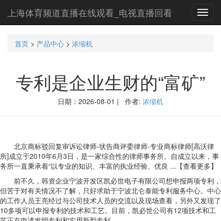
上海体育频道直播在线观看_电视直播回看
Toggl
navig
首页
>
产品中心
>
浓缩机
专利是企业生财的“富矿”
日期：2026-08-01 | 作者:
浓缩机
北京商标驳回复审诉讼律师-状告商评委律师-专业商标律师[高沃律
所]成立于2010年6月3日，是一家综合性的律师事务所。自成立以来，事
务所一直秉承着“以专业的知识、丰富的执业经验、优良 ...【查看更多】
前不久，韩资企业宁波开发区凯必世电子有限公司想申报两项专利，
但苦于对有关情况不了解，只好求助于宁波北仑泰能专利服务中心。中心
的工作人员王亮经过与公司技术人员的交流以及现场查看，另外又发现了
10多项可以申报专利的技术和工艺。目前，凯必世公司有12项技术和工
艺正在申请发明专利和实用新型专利。