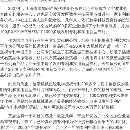
2007年，上海泰能知识产权代理事务所在北仑注册成立了宁波北仑
泰能专利服务中心，这也是宁波开发区数字科技园重点引进的一家专利服
务机构。中心主任黄志达和记者说，几年来，依托数字科技园良好的投资
环境，服务中心已为北仑区域的600多家企业组织了专利申报服务，并为
100多家企业申报成功了1000多项发明专利和实用新型专利。
作为国内电子行业的有突出贡献的公司，台晶电子把提高专利技术水
平作为公司发展的长远大计。台晶电子在2006年大规模投产后，就十分
重视专利申报工作。公司专门成立了石英晶振工程技术中心，研发了插接
式石英晶体振荡器、贴片式石英晶体振荡器、手机用表面贴装微型晶振等
一系列新产品，并全部申请了发明专利和实用新型专利。今年该公司又申
请了2个发明专利和4个实用新型专利。如今，台晶电子销售的全部的产
品都是自己的专利产品。
到目前为止，信泰机械已经取得授权专利200多个，其中被授权的发
明专利和实用新型专利占到60%以上。由于对专利工作的格外的重视，一
些产品还没有实现量产，就已经拿到授权专利了。100%的专利技术成果
转化率，更是给信泰机械带来了显著的经济效益。自主研发的专利产
品“汽车电动滑门系统”，每年可以给公司带来5000万元的销售额。
黄志达有一个明显的感觉：最近几年，宁波开发区、北仑区的企业逐
渐重视专利工作了，已经真正把专利作为企业提升核心竞争力的“独门利
器”之一。2003年宁波开发区、北仑区一年的专利申请量还只有200多