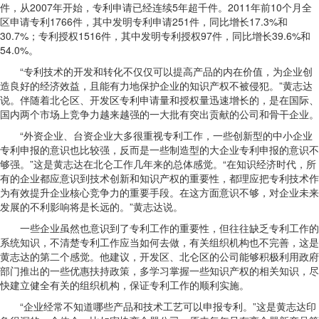
件，从2007年开始，专利申请已经连续5年超千件。2011年前10个月全
区申请专利1766件，其中发明专利申请251件，同比增长17.3%和
30.7%；专利授权1516件，其中发明专利授权97件，同比增长39.6%和
54.0%。
“专利技术的开发和转化不仅仅可以提高产品的内在价值，为企业创
造良好的经济效益，且能有力地保护企业的知识产权不被侵犯。”黄志达
说。伴随着北仑区、开发区专利申请量和授权量迅速增长的，是在国际、
国内两个市场上竞争力越来越强的一大批有突出贡献的公司和骨干企业。
“外资企业、台资企业大多很重视专利工作，一些创新型的中小企业
专利申报的意识也比较强，反而是一些制造型的大企业专利申报的意识不
够强。”这是黄志达在北仑工作几年来的总体感觉。“在知识经济时代，所
有的企业都应意识到技术创新和知识产权的重要性，都理应把专利技术作
为有效提升企业核心竞争力的重要手段。在这方面意识不够，对企业未来
发展的不利影响将是长远的。”黄志达说。
一些企业虽然也意识到了专利工作的重要性，但往往缺乏专利工作的
系统知识，不清楚专利工作应当如何去做，有关组织机构也不完善，这是
黄志达的第二个感觉。他建议，开发区、北仑区的公司能够积极利用政府
部门推出的一些优惠扶持政策，多学习掌握一些知识产权的相关知识，尽
快建立健全有关的组织机构，保证专利工作的顺利实施。
“企业经常不知道哪些产品和技术工艺可以申报专利。”这是黄志达印