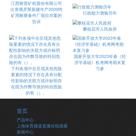
江西耐普矿机股份有限公司
出资俄罗斯新建年产2000吨
行政能力测验历年
矿用耐磨备件厂项目存案的
告诉
攀枝花市人民政府
国家开放大学2023年春《经
济学基础》机考网考期末复
下列各项中在呈现其他危险
习参
要素的情况下存在具有分配
性影响的关联方或许标明存
在因为作弊导致的特别危险
的有（）。
首页
产品中心
上海体育频道直播在线观看
新闻中心