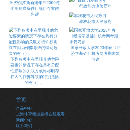
出资俄罗斯新建年产2000吨
行政能力测验历年
矿用耐磨备件厂项目存案的
告诉
攀枝花市人民政府
国家开放大学2023年春《经
济学基础》机考网考期末复
下列各项中在呈现其他危险
习参
要素的情况下存在具有分配
性影响的关联方或许标明存
在因为作弊导致的特别危险
的有（）。
首页
产品中心
上海体育频道直播在线观看
新闻中心
联系我们