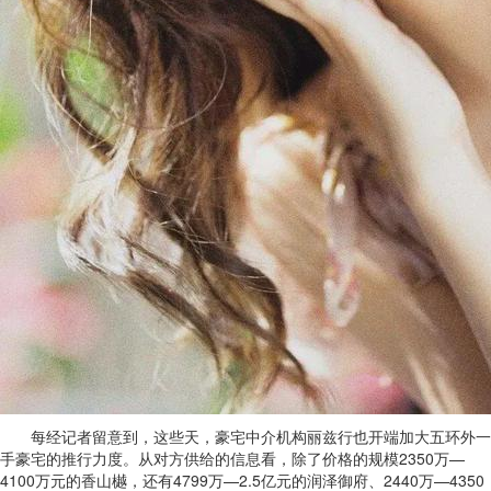
每经记者留意到，这些天，豪宅中介机构丽兹行也开端加大五环外一
手豪宅的推行力度。从对方供给的信息看，除了价格的规模2350万—
4100万元的香山樾，还有4799万—2.5亿元的润泽御府、2440万—4350