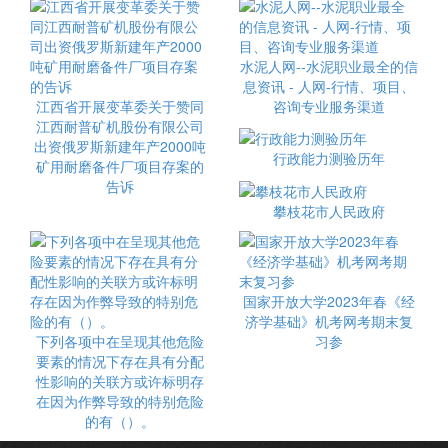
水泥人网--水泥职业最全的信
息资讯 - 人网-行情、项目、
江西省开展变革委关于赞同
咨询专业服务渠道
江西耐普矿机股份有限公司
出资俄罗斯新建年产2000吨
行政能力测验历年
矿用耐磨备件厂项目存案的
告诉
攀枝花市人民政府
国家开放大学2023年春《经
济学基础》机考网考期末复
下列各项中在呈现其他危险
习参
要素的情况下存在具有分配
性影响的关联方或许标明存
在因为作弊导致的特别危险
的有（）。