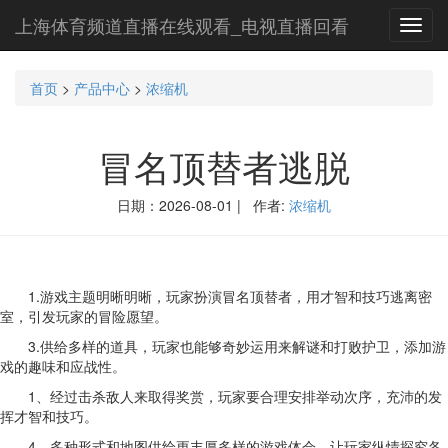
上海体育频道直播在线观看_电视直播回看
Toggl
navig
首页
>
产品中心
>
浓缩机
冒名顶替者逃脱
日期：2026-08-01 | 作者:
浓缩机
1.游戏主题明晰明晰，玩家扮演冒名顶替者，用才智和技巧逃离密
室，引发玩家的冒险愿望。
3.供给多样的道具，玩家也能够奇妙运用来解谜和打败护卫，添加游
戏的趣味和应战性。
1、经过击杀敌人来取得奖赏，玩家要合理安排举动次序，充沛的发
挥才智和技巧。
4、多种形式和地图供给更丰厚多样的游戏体会，让玩家纵情探究各