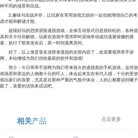
种不同的场景和应战。
2.趣味与应战并存，让玩家在享用游戏文娱的一起也能增强自己的考
虑才能和解谜才能。
超级好玩的恐惧冒险逃脱游戏，全体互动形式仍是很轻松的，各种道
具和关卡任你解锁，玩家在游戏中需求即时采纳举动成功逃避保镳的搜
索，执行了暗算使命后，第一时间逃离房间。
好了，以上便是冒名顶替者逃脱的全部内容了，欢迎重视乖乖手游
网，本站继续为我们供给最新的软件和游戏!
简介：今日乖乖手游网为我们带来很火的逃脱类的手机游戏，这些游
戏场景和里边的人物都十分的吓人，体会起来实在有代入感，十分的受游
戏玩家们的喜爱，尤其是在那种严重的气氛中体会，人的心都要说到嗓子
眼了，喜爱的话快来试试吧。
产品
相关
点击更多