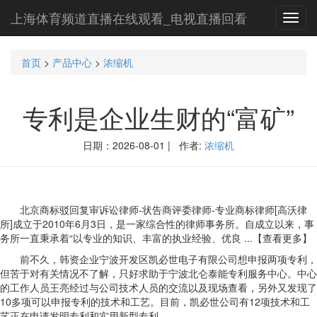
上海体育频道直播在线观看_电视直播回看
Toggl
navig
首页
>
产品中心
>
浓缩机
专利是企业生财的“富矿”
日期：2026-08-01 | 作者:
浓缩机
北京商标驳回复审诉讼律师-状告商评委律师-专业商标律师[高沃律
所]成立于2010年6月3日，是一家综合性的律师事务所。自成立以来，事
务所一直秉承着“以专业的知识、丰富的执业经验、优良 ...【查看更多】
前不久，韩资企业宁波开发区凯必世电子有限公司想申报两项专利，
但苦于对有关情况不了解，只好求助于宁波北仑泰能专利服务中心。中心
的工作人员王亮经过与公司技术人员的交流以及现场查看，另外又发现了
10多项可以申报专利的技术和工艺。目前，凯必世公司有12项技术和工
艺正在申请发明专利和实用新型专利。