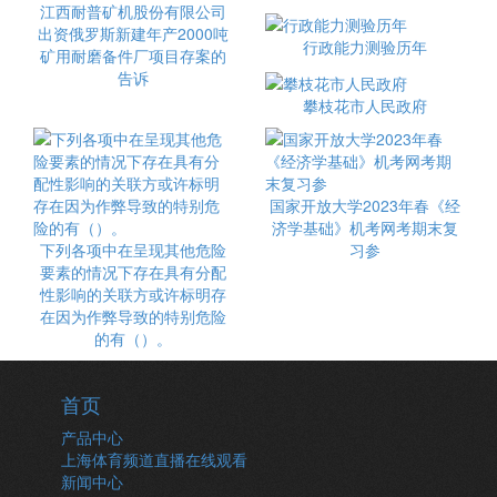
江西耐普矿机股份有限公司
出资俄罗斯新建年产2000吨
行政能力测验历年
矿用耐磨备件厂项目存案的
告诉
攀枝花市人民政府
国家开放大学2023年春《经
济学基础》机考网考期末复
下列各项中在呈现其他危险
习参
要素的情况下存在具有分配
性影响的关联方或许标明存
在因为作弊导致的特别危险
的有（）。
首页
产品中心
上海体育频道直播在线观看
新闻中心