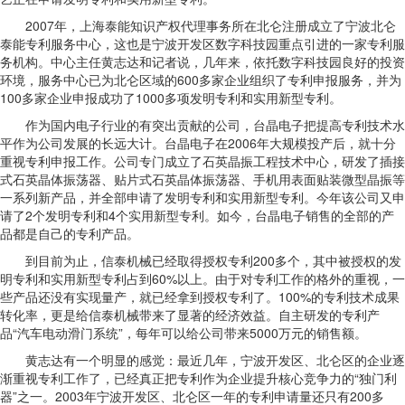
2007年，上海泰能知识产权代理事务所在北仑注册成立了宁波北仑
泰能专利服务中心，这也是宁波开发区数字科技园重点引进的一家专利服
务机构。中心主任黄志达和记者说，几年来，依托数字科技园良好的投资
环境，服务中心已为北仑区域的600多家企业组织了专利申报服务，并为
100多家企业申报成功了1000多项发明专利和实用新型专利。
作为国内电子行业的有突出贡献的公司，台晶电子把提高专利技术水
平作为公司发展的长远大计。台晶电子在2006年大规模投产后，就十分
重视专利申报工作。公司专门成立了石英晶振工程技术中心，研发了插接
式石英晶体振荡器、贴片式石英晶体振荡器、手机用表面贴装微型晶振等
一系列新产品，并全部申请了发明专利和实用新型专利。今年该公司又申
请了2个发明专利和4个实用新型专利。如今，台晶电子销售的全部的产
品都是自己的专利产品。
到目前为止，信泰机械已经取得授权专利200多个，其中被授权的发
明专利和实用新型专利占到60%以上。由于对专利工作的格外的重视，一
些产品还没有实现量产，就已经拿到授权专利了。100%的专利技术成果
转化率，更是给信泰机械带来了显著的经济效益。自主研发的专利产
品“汽车电动滑门系统”，每年可以给公司带来5000万元的销售额。
黄志达有一个明显的感觉：最近几年，宁波开发区、北仑区的企业逐
渐重视专利工作了，已经真正把专利作为企业提升核心竞争力的“独门利
器”之一。2003年宁波开发区、北仑区一年的专利申请量还只有200多