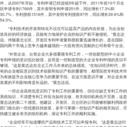
件，从2007年开始，专利申请已经连续5年超千件。2011年前10个月全
区申请专利1766件，其中发明专利申请251件，同比增长17.3%和
30.7%；专利授权1516件，其中发明专利授权97件，同比增长39.6%和
54.0%。
“专利技术的开发和转化不仅仅可以提高产品的内在价值，为企业创
造良好的经济效益，且能有力地保护企业的知识产权不被侵犯。”黄志达
说。伴随着北仑区、开发区专利申请量和授权量迅速增长的，是在国际、
国内两个市场上竞争力越来越强的一大批有突出贡献的公司和骨干企业。
“外资企业、台资企业大多很重视专利工作，一些创新型的中小企业
专利申报的意识也比较强，反而是一些制造型的大企业专利申报的意识不
够强。”这是黄志达在北仑工作几年来的总体感觉。“在知识经济时代，所
有的企业都应意识到技术创新和知识产权的重要性，都理应把专利技术作
为有效提升企业核心竞争力的重要手段。在这方面意识不够，对企业未来
发展的不利影响将是长远的。”黄志达说。
一些企业虽然也意识到了专利工作的重要性，但往往缺乏专利工作的
系统知识，不清楚专利工作应当如何去做，有关组织机构也不完善，这是
黄志达的第二个感觉。他建议，开发区、北仑区的公司能够积极利用政府
部门推出的一些优惠扶持政策，多学习掌握一些知识产权的相关知识，尽
快建立健全有关的组织机构，保证专利工作的顺利实施。
“企业经常不知道哪些产品和技术工艺可以申报专利。”这是黄志达印