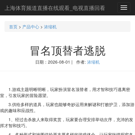
上海体育频道直播在线观看_电视直播回看
Toggl
navig
首页
>
产品中心
>
浓缩机
冒名顶替者逃脱
日期：2026-08-01 | 作者:
浓缩机
1.游戏主题明晰明晰，玩家扮演冒名顶替者，用才智和技巧逃离密
室，引发玩家的冒险愿望。
3.供给多样的道具，玩家也能够奇妙运用来解谜和打败护卫，添加游
戏的趣味和应战性。
1、经过击杀敌人来取得奖赏，玩家要合理安排举动次序，充沛的发
挥才智和技巧。
4、多种形式和地图供给更丰厚多样的游戏体会，让玩家纵情探究各