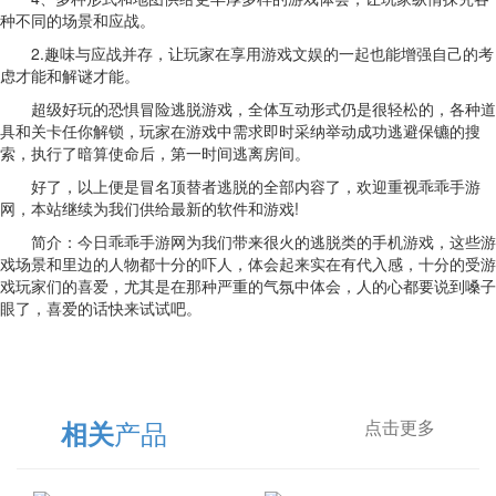
种不同的场景和应战。
2.趣味与应战并存，让玩家在享用游戏文娱的一起也能增强自己的考
虑才能和解谜才能。
超级好玩的恐惧冒险逃脱游戏，全体互动形式仍是很轻松的，各种道
具和关卡任你解锁，玩家在游戏中需求即时采纳举动成功逃避保镳的搜
索，执行了暗算使命后，第一时间逃离房间。
好了，以上便是冒名顶替者逃脱的全部内容了，欢迎重视乖乖手游
网，本站继续为我们供给最新的软件和游戏!
简介：今日乖乖手游网为我们带来很火的逃脱类的手机游戏，这些游
戏场景和里边的人物都十分的吓人，体会起来实在有代入感，十分的受游
戏玩家们的喜爱，尤其是在那种严重的气氛中体会，人的心都要说到嗓子
眼了，喜爱的话快来试试吧。
产品
相关
点击更多