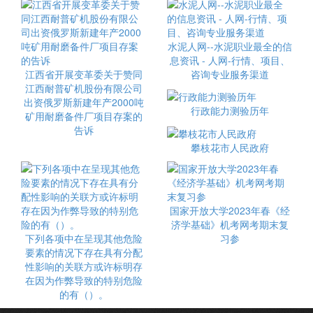
水泥人网--水泥职业最全的信
息资讯 - 人网-行情、项目、
江西省开展变革委关于赞同
咨询专业服务渠道
江西耐普矿机股份有限公司
出资俄罗斯新建年产2000吨
行政能力测验历年
矿用耐磨备件厂项目存案的
告诉
攀枝花市人民政府
国家开放大学2023年春《经
济学基础》机考网考期末复
下列各项中在呈现其他危险
习参
要素的情况下存在具有分配
性影响的关联方或许标明存
在因为作弊导致的特别危险
的有（）。