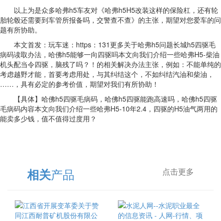
以上为是众多哈弗h5车友对《哈弗h5H5改装这样的保险杠，还有轮
胎轮毂还需要到车管所报备吗，交警查不查》的主张，期望对您爱车的问
题有所协助。
本文首发：玩车迷：https：131更多关于哈弗h5问题长城h5四驱毛
病码读取办法，哈佛h5能够一向四驱吗本文向我们介绍一些哈弗H5-柴油
机头配当令四驱，脑残了吗？！的相关解决办法主张，例如：不能单纯的
考虑越野才能，首要考虑用处，与其纠结这个，不如纠结汽油和柴油，
……，具有必定的参考价值，期望对我们有所协助！
【具体】哈佛h5四驱毛病码，哈佛h5四驱能跑高速吗，哈佛h5四驱
毛病码内容本文向我们介绍一些哈弗H5-10年2.4，四驱的H5油气两用的
能卖多少钱，值不值得过度用？
产品
相关
点击更多