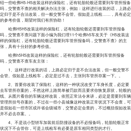
绍一些哈弗H5-H5改装这样的保险杠，还有轮胎轮毂还需要到车管所报备
吗，交警查不查的相关解决办法主张，例如：这样进行改装的话，上路必
定归于是不合法改装，但一般交警不会管。假如是上线检……，具有必定
的参考价值，期望对我们有所协助！
哈弗H5H5改装这样的保险杠，还有轮胎轮毂还需要到车管所报备
吗，交警查不查问题下面小编为我们理11个哈弗h5车友关于《H5改装这
样的保险杠，还有轮胎轮毂还需要到车管所报备吗，交警查不查》的主
张，具有十分好的参考价值。
哈弗h5H5改装这样的保险杠，还有轮胎轮毂还需要到车管所报备
吗，交警查不查车友主张：
1、这样进行改装的话，上路必定归于是不合法改装，但一般交警不
会管。假如是上线检车，必定是过不去，主张到车管所存案一下。。
2、首要你改装了保险杠，这样的一种状况改变了车身长度，必定要
去车管所存案的，不然这样上路简单被罚款而且要求你恢复原状，轮毂的
线、从图片看你的车辆这样改装，依照正常法令来讲，必定是需要到车辆
管理所挂号存案的，不过在一些小县城像这种改装正常状况下不会查，可
是假如在一些市区或许省会级城市，交警必定会查的，不过概括假如改装
并不必去存案。。
4、不是说小型轿车加装前后防撞设备的不必报备吗，轮胎轮毂正常
状况下不会管你，可是上线检车有必要是原车相同类型的才行。