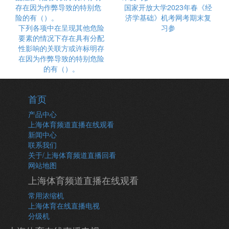
国家开放大学2023年春《经
济学基础》机考网考期末复
下列各项中在呈现其他危险
习参
要素的情况下存在具有分配
性影响的关联方或许标明存
在因为作弊导致的特别危险
的有（）。
首页
产品中心
上海体育频道直播在线观看
新闻中心
联系我们
关于/上海体育频道直播回看
网站地图
上海体育频道直播在线观看
常用浓缩机
上海体育在线直播电视
分级机