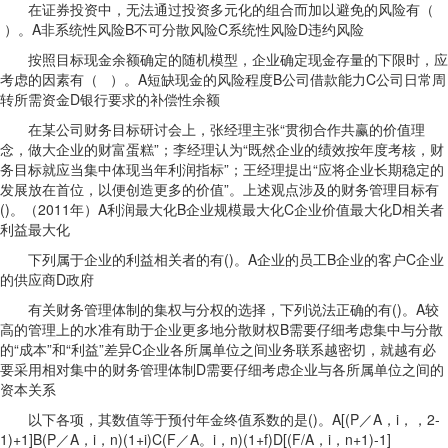
在证券投资中，无法通过投资多元化的组合而加以避免的风险有（
）。A非系统性风险B不可分散风险C系统性风险D违约风险
按照目标现金余额确定的随机模型，企业确定现金存量的下限时，应
考虑的因素有（ ）。A短缺现金的风险程度B公司借款能力C公司日常周
转所需资金D银行要求的补偿性余额
在某公司财务目标研讨会上，张经理主张“贯彻合作共赢的价值理
念，做大企业的财富蛋糕”；李经理认为“既然企业的绩效按年度考核，财
务目标就应当集中体现当年利润指标”；王经理提出“应将企业长期稳定的
发展放在首位，以便创造更多的价值”。上述观点涉及的财务管理目标有
()。（2011年）A利润最大化B企业规模最大化C企业价值最大化D相关者
利益最大化
下列属于企业的利益相关者的有()。A企业的员工B企业的客户C企业
的供应商D政府
有关财务管理体制的集权与分权的选择，下列说法正确的有()。A较
高的管理上的水准有助于企业更多地分散财权B需要仔细考虑集中与分散
的“成本”和“利益”差异C企业各所属单位之间业务联系越密切，就越有必
要采用相对集中的财务管理体制D需要仔细考虑企业与各所属单位之间的
资本关系
以下各项，其数值等于预付年金终值系数的是()。A[(P／A，i，，2-
1)+1]B(P／A，i，n)(1+i)C(F／A。i，n)(1+f)D[(F/A，i，n+1)-1]