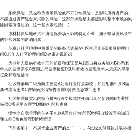
系统风险，又被称为市场风险或不可分散风险，是影响所有资产的、
不能通过资产组合来消除的风险。这部分风险是由那些影响整个市场的风
险因素所引起的。这一些因素包括( ).
原材料供应地政治经济情况变动只影响特定企业，属于非系统风险中
的经营风险的影响因素。
英联邦社区护理中最重要的服务形式是A社区护理组织B家庭护理组
织C老年人社区护理组织D健康访视组织
为老年人提供有效护理的前提和保证是A提高自身业务能力B熟悉老
年人的健康需求C定期进行健康检查D及时有效地发现老年人患病的早期
征象和危险信号
社区传染病二级预防主要是A处理好医疗废弃物，如注射器针头B隔
离传染病患者C传染病疫情报告管理D抢救危急重症患者
社区护理最突出的特点是A随医学模式转变而出现的新领域B专业性
极强C需运用管理学D面向社区和家庭
慢性病自我管理的任务不包括A医疗行为管理B增强自我管理的知识
和技能C角色管理D情绪管理
下列各项中，不属于企业资产的是（ ）。A已经支付货款并取得相