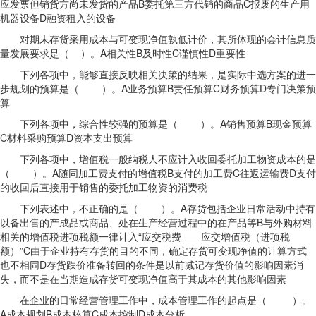
应发票但销货方尚未发货的产品B委托第三方代销的商品C报废的生产用
机器设备D融资租入的设备
对期末存货采用成本与可变现净值孰低计价，其所体现的会计信息质
量发展要求是（ ）。A相关性B及时性C谨慎性D重要性
下列各项中，能够直接反映相关决策的结果，是实际中选方案的进一
步规划的预算是（ ）。A业务预算B责任预算C财务预算D专门决策预
算
下列各项中，综合性较强的预算是（ ）。A销售预算B现金预算
C材料采购预算D资本支出预算
下列各项中，增值税一般纳税人不应计入收回委托加工物资成本的是
（ ）。A随同加工费支付的增值税B支付的加工费C往返运输费D支付
的收回后直接用于销售的委托加工物资的消费税
下列表述中，不正确的是（ ）。A存货包括企业日常活动中持有
以备出售的产成品或商品、处在生产经营过程中的在产品等B与外购材料
相关的增值税进项税额一律计入“应交税费——应交增值税（进项税
额）”C由于企业持有存货的目的不同，确定存货可变现净值的计算方式
也不相同D存货跌价准备转回的条件是以前减记存货价值的影响因素消
失，而不是在当期造成存货可变现净值高于其成本的其他影响因素
在企业的日常经营管理工作中，成本管理工作的起点是（ ）。
A成本规划B成本核算C成本控制D成本分析