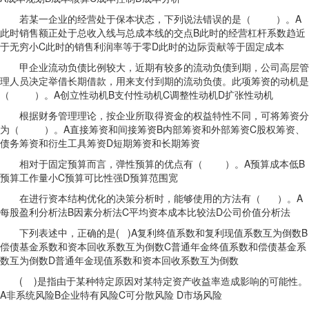
若某一企业的经营处于保本状态，下列说法错误的是（ ）。A
此时销售额正处于总收入线与总成本线的交点B此时的经营杠杆系数趋近
于无穷小C此时的销售利润率等于零D此时的边际贡献等于固定成本
甲企业流动负债比例较大，近期有较多的流动负债到期，公司高层管
理人员决定举借长期借款，用来支付到期的流动负债。此项筹资的动机是
（ ）。A创立性动机B支付性动机C调整性动机D扩张性动机
根据财务管理理论，按企业所取得资金的权益特性不同，可将筹资分
为（ ）。A直接筹资和间接筹资B内部筹资和外部筹资C股权筹资、
债务筹资和衍生工具筹资D短期筹资和长期筹资
相对于固定预算而言，弹性预算的优点有（ ）。A预算成本低B
预算工作量小C预算可比性强D预算范围宽
在进行资本结构优化的决策分析时，能够使用的方法有（ ）。A
每股盈利分析法B因素分析法C平均资本成本比较法D公司价值分析法
下列表述中，正确的是( )A复利终值系数和复利现值系数互为倒数B
偿债基金系数和资本回收系数互为倒数C普通年金终值系数和偿债基金系
数互为倒数D普通年金现值系数和资本回收系数互为倒数
( )是指由于某种特定原因对某特定资产收益率造成影响的可能性。
A非系统风险B企业特有风险C可分散风险 D市场风险