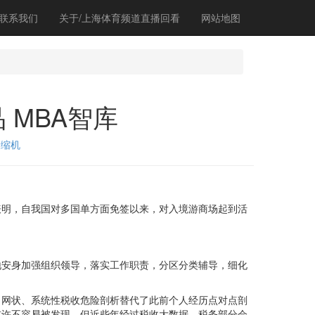
联系我们
关于/上海体育频道直播回看
网站地图
 MBA智库
浓缩机
明，自我国对多国单方面免签以来，对入境游商场起到活
安身加强组织领导，落实工作职责，分区分类辅导，细化
网状、系统性税收危险剖析替代了此前个人经历点对点剖
或许不容易被发现，但近些年经过税收大数据，税务部分会