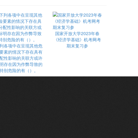
国家开放大学2023年春
《经济学基础》机考网考
列各项中在呈现其他危
期末复习参
要素的情况下存在具有
配性影响的关联方或许
明存在因为作弊导致的
特别危险的有（）。