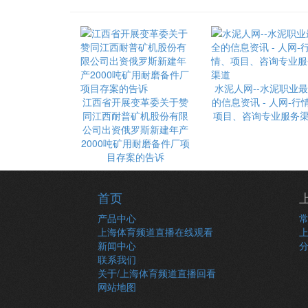
水泥人网--水泥职业
江西省开展变革委关于赞
的信息资讯 - 人网-行
同江西耐普矿机股份有限
项目、咨询专业服务
公司出资俄罗斯新建年产
2000吨矿用耐磨备件厂项
目存案的告诉
首页
产品中心
上海体育频道直播在线观看
新闻中心
联系我们
关于/上海体育频道直播回看
网站地图