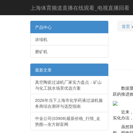
上海体育频道直播在线观看_电视直播回看
首页
产品中心
浓缩机
磨矿机
最新文章
真空陶瓷过滤机厂家实力盘点：矿山
与化工脱水场景优选方案
数据显现
跃的推进
2026年当下上海市化学药液过滤机服
务商综合测评与选型指南
近来，农
实化办法
中金公司(03908)最新价格_行情_走
势图—东方财富网
虽然我国
析，税收