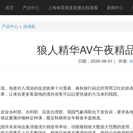
首页
产品中心
上海体育频道直播在线观看
新闻中心
>
产品中心
>
浓缩机
狼人精华AV午夜精品
日期：2026-08-01 | 作者:
，免签对入境游的促进效果十分显着。春秋旅行副总经理周卫红此前表
效果，让来自更多客源地的境外游客可以以更快捷的方法来到我国。
业乡村部、水利部、应急办理部、我国气象局联合下发告诉，要求各地
，保证夏播作物种足种满，奠定秋粮和全年粮食丰盈根底。
并未采纳会集清缴清欠税收等举动，但随着税收大数据大范围的使用，
征管力度事实上在不断强化，税收征收率在逐渐的提高。曾经企业偷漏税