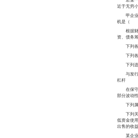
近于无穷
甲企业流
机是（ 
根据财务
资、债务
下列各项
下列各项
下列选项
与发行普
杠杆
在保守的
部分波动
下列属于
下列关于
低资金使
出售的收
某企业本月