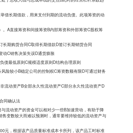
举借长期借款，用来支付到期的流动负债。此项筹资的动
A直接筹资和间接筹资B内部筹资和外部筹资C股权筹
长期购货合同C取得长期借款D签订长期销货合同
动C销售决策失误D通货膨胀
债最低原则C规模适度原则D结构合理原则
险较小B稳定公司的控制权C筹资数额有限D可通过财务
非流动资产B全部永久性流动资产C部分永久性流动资产D
合同确认法
与流动资产的资金可以相对少一些B加速营动，有助于降
销售变数较大而难以预测时，通常要维持较低的流动资产与
000元，根据该产品质量标准成本卡所列，该产品工时标准