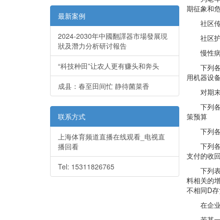
期征象和
最新案例
社区传染
2024-2030年中國翻譯器市場發展現
社区护理
狀及潛力分析研讨報告
慢性病自
“科技种田”让农人更有赚头和奔头
下列各项
用机器设备
成县：春至田间忙 静待菌菜香
对期末存
下列各项
联系方式
策预算
下列各项
上海体育频道直播在线观看_电视直
下列各项
播回看
支付的收
Tel: 15311826765
下列表述
料相关的增
不相同D
在企业的
若某一企