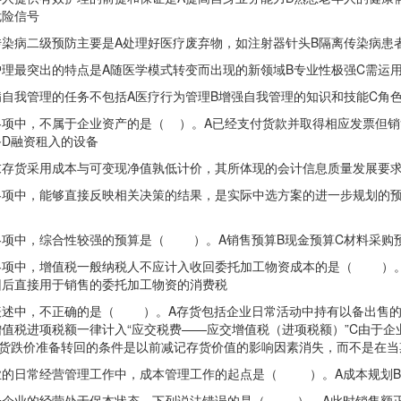
危险信号
病二级预防主要是A处理好医疗废弃物，如注射器针头B隔离传染病患者
最突出的特点是A随医学模式转变而出现的新领域B专业性极强C需运用
我管理的任务不包括A医疗行为管理B增强自我管理的知识和技能C角色
中，不属于企业资产的是（ ）。A已经支付货款并取得相应发票但销货
D融资租入的设备
货采用成本与可变现净值孰低计价，其所体现的会计信息质量发展要求是
中，能够直接反映相关决策的结果，是实际中选方案的进一步规划的预
中，综合性较强的预算是（ ）。A销售预算B现金预算C材料采购预
中，增值税一般纳税人不应计入收回委托加工物资成本的是（ ）。A
回后直接用于销售的委托加工物资的消费税
中，不正确的是（ ）。A存货包括企业日常活动中持有以备出售的产
值税进项税额一律计入“应交税费——应交增值税（进项税额）”C由于
存货跌价准备转回的条件是以前减记存货价值的影响因素消失，而不是在当
日常经营管理工作中，成本管理工作的起点是（ ）。A成本规划B成
业的经营处于保本状态，下列说法错误的是（ ）。A此时销售额正处