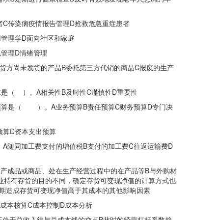
C传染病疫情报告管理D抢救危急重症患者
管理学D面向社区和家庭
管理D情绪管理
方尚未发货的产品B委托第三方代销的商品C报废的生产
（ ）。A相关性B及时性C谨慎性D重要性
算是（ ）。A业务预算B责任预算C财务预算D专门决
算D资本支出预算
随同加工费支付的增值税B支付的加工费C往返运输费D
成品或商品、处在生产经营过程中的在产品等B与外购材
企业持有存货的目的不同，确定存货可变现净值的计算方式也
期造成存货可变现净值高于其成本的其他影响因素
本核算C成本控制D成本分析
于总收入线与总成本线的交点B此时的经营杠杆系数趋