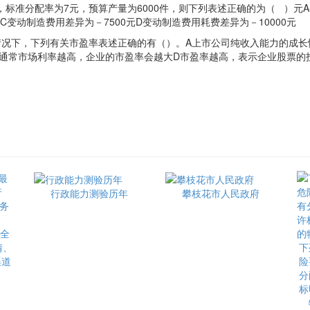
时，标准分配率为7元，预算产量为6000件，则下列表述正确的为（ ）元
0元C变动制造费用差异为－7500元D变动制造费用耗费差异为－10000元
下，下列有关市盈率表述正确的有（）。A上市公司纯收入能力的成长性
C通常市场利率越高，企业的市盈率会越大D市盈率越高，表示企业股票的
行政能力测验历年
攀枝花市人民政府
最全
情、
下
渠道
险
分
标