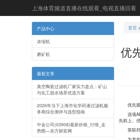
上海体育频道直播在线观看_电视直播回看
首页
产品中心
浓缩机
优
磨矿机
最新文章
真空陶瓷过滤机厂家实力盘点：矿山
与化工脱水场景优选方案
优先股是
2026年当下上海市化学药液过滤机服
务商综合测评与选型指南
选项AB
先权上。
中金公司(03908)最新价格_行情_走
英联邦社
势图—东方财富网
为老年人