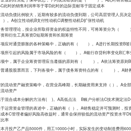
小C此时的销售利润率等于零D此时的边际贡献等于固定成本
动负债比例较大，近期有较多的流动负债到期，公司高层管理人员决定
）。A创立性动机B支付性动机C调整性动机D扩张性动机
管理理论，按企业所取得资金的权益特性不同，可将筹资分为（ ）。
筹资和衍生工具筹资D短期筹资和长期筹资
应对通货膨胀的各种策略中，正确的有（ ）。A进行长期投资B签订
所引起的风险属于市场风险的有（ ）。A银行存贷利率变化B汇率变
中，属于企业筹资管理应当遵循的原则有（ ）。A依法筹资原则B负
通股股票而言，下列各项中，属于债务筹资特点的有（ ）。A财务风
流动资产融资策略中，在营业高峰期，长期融资用来支持（ ）。A全部
性流动资产
混合成本分解的方法有( )。A高低点法 B账户分析法C技术测定法D
运营资金管理的表述中，正确的有（ ）。A销售稳定并可预测时，投资
用成本C管理者偏好风险高收益时，通常会保持较低的流动资产投资水平D
益比率
投产乙产品5000件，用工10000小时，实际发生的变动制造费用60