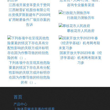
江西省开展变革委关于赞同
咨询专业服务渠道
江西耐普矿机股份有限公司
出资俄罗斯新建年产2000吨
行政能力测验历年
矿用耐磨备件厂项目存案的
告诉
攀枝花市人民政府
国家开放大学2023年春《经
济学基础》机考网考期末复
下列各项中在呈现其他危险
习参
要素的情况下存在具有分配
性影响的关联方或许标明存
在因为作弊导致的特别危险
的有（）。
首页
产品中心
上海体育频道直播在线观看