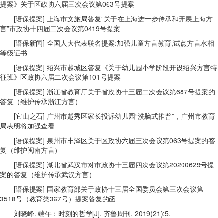
提案》关于区政协六届三次会议第063号提案
[语保提案] 上海市文旅局答复“关于在上海进一步传承和开展上海方
言”市政协十四届二次会议第0419号提案
[语保新闻] 全国人大代表联名提案:加强儿童方言教育,试点方言水相
等级证书
[语保提案] 绍兴市越城区答复《关于幼儿园小学阶段开设绍兴方言特
征班》区政协六届二次会议第101号提案
[语保提案] 浙江省教育厅关于省政协十三届二次会议第687号提案的
答复（维护传承浙江方言）
[它山之石] 广州市越秀区家长投诉幼儿园“洗脑式推普”，广州市教育
局表明将加强查看
[语保提案] 泉州市丰泽区关于区政协六届三次会议第063号提案的答
复（维护闽南方言）
[语保提案] 湖北省武汉市对市政协十三届四次会议第20200629号提
案的答复（维护传承武汉方言）
[语保提案] 国家教育部关于政协十三届全国委员会第三次会议第
3518号（教育类367号）提案答复的函
刘晓峰. 端午：时刻的哲学[J]. 齐鲁周刊, 2019(21):5.