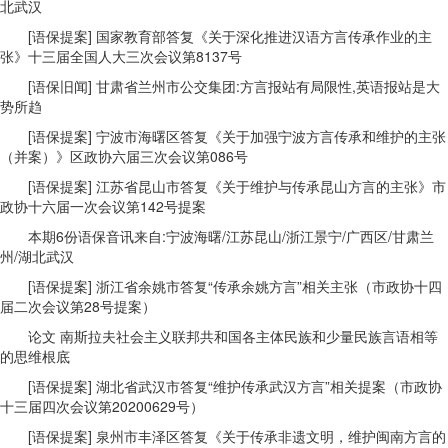
北武汉
[语保提案] 国家教育部答复《关于深化推进汉语方言传承作业的主
张》十三届全国人大三次会议第8137号
[语保旧闻] 甘肃省兰州市公交集团:方言报站有局限性,英语报站是大
势所趋
[语保提案] 宁波市海曙区答复《关于加强宁波方言传承和维护的主张
（并案）》区政协六届三次会议第086号
[语保提案] 江苏省昆山市答复《关于维护与传承昆山方言的主张》市
政协十六届一次会议第142号提案
本期6份语保音讯来自:宁波海曙/江苏昆山/浙江景宁/广西区/甘肃兰
州/湖北武汉
[语保提案] 浙江省余姚市答复“传承余姚方言”相关主张（市政协十四
届二次会议第28号提案）
论文 南斯拉夫社会主义联邦共和国各主体民族和少量民族言语相等
的思维根底
[语保提案] 湖北省武汉市答复“维护传承武汉方言”相关提案（市政协
十三届四次会议第20200629号）
[语保提案] 泉州市丰泽区答复《关于传承非遗文明，维护闽南方言的