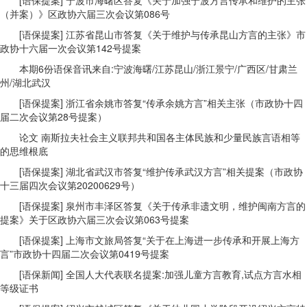
[语保提案] 宁波市海曙区答复《关于加强宁波方言传承和维护的主张
（并案）》区政协六届三次会议第086号
[语保提案] 江苏省昆山市答复《关于维护与传承昆山方言的主张》市
政协十六届一次会议第142号提案
本期6份语保音讯来自:宁波海曙/江苏昆山/浙江景宁/广西区/甘肃兰
州/湖北武汉
[语保提案] 浙江省余姚市答复“传承余姚方言”相关主张（市政协十四
届二次会议第28号提案）
论文 南斯拉夫社会主义联邦共和国各主体民族和少量民族言语相等
的思维根底
[语保提案] 湖北省武汉市答复“维护传承武汉方言”相关提案（市政协
十三届四次会议第20200629号）
[语保提案] 泉州市丰泽区答复《关于传承非遗文明，维护闽南方言的
提案》关于区政协六届三次会议第063号提案
[语保提案] 上海市文旅局答复“关于在上海进一步传承和开展上海方
言”市政协十四届二次会议第0419号提案
[语保新闻] 全国人大代表联名提案:加强儿童方言教育,试点方言水相
等级证书