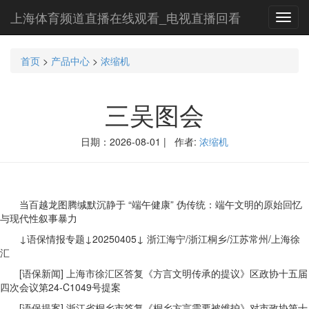
上海体育频道直播在线观看_电视直播回看
Toggl
navig
首页
>
产品中心
>
浓缩机
三吴图会
日期：2026-08-01 | 作者:
浓缩机
当百越龙图腾缄默沉静于 “端午健康” 伪传统：端午文明的原始回忆
与现代性叙事暴力
↓语保情报专题↓20250405↓ 浙江海宁/浙江桐乡/江苏常州/上海徐
汇
[语保新闻] 上海市徐汇区答复《方言文明传承的提议》区政协十五届
四次会议第24-C1049号提案
[语保提案] 浙江省桐乡市答复《桐乡方言需要被维护》对市政协第十