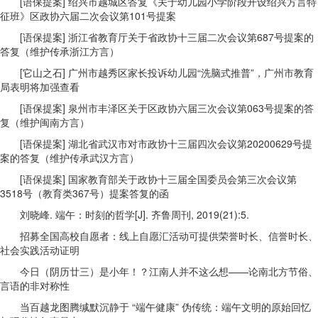
[语保提案] 绍兴市越城区答复《关于幼儿园小学阶段开设绍兴方言特
征班》区政协六届二次会议第101号提案
[语保提案] 浙江省教育厅关于省政协十三届二次会议第687号提案的
答复（维护传承浙江方言）
[它山之石] 广州市越秀区家长投诉幼儿园“洗脑式推普”，广州市教育
局表明将加强查看
[语保提案] 泉州市丰泽区关于区政协六届三次会议第063号提案的答
复（维护闽南方言）
[语保提案] 湖北省武汉市对市政协十三届四次会议第20200629号提
案的答复（维护传承武汉方言）
[语保提案] 国家教育部关于政协十三届全国委员会第三次会议第
3518号（教育类367号）提案答复的函
刘晓峰. 端午：时刻的哲学[J]. 齐鲁周刊, 2019(21):5.
招募全国高校自愿者：线上自愿汇活动可提供荣誉时长、信誉时长、
社会实践活动证明
今日（阴历廿三）是小年！？江南人并不这么想——论南北方节俗、
言语的非对称性
当百越龙图腾缄默沉静于 “端午健康” 伪传统：端午文明的原始回忆