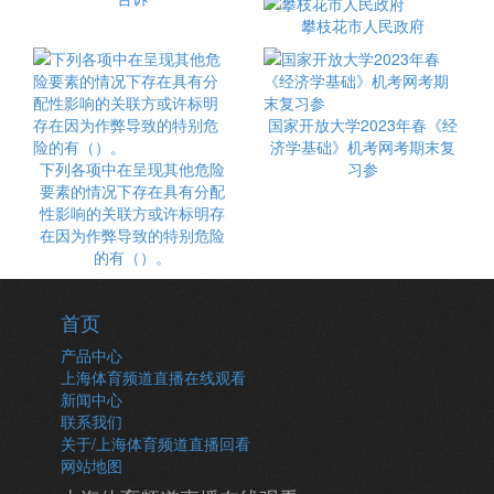
攀枝花市人民政府
国家开放大学2023年春《经
济学基础》机考网考期末复
下列各项中在呈现其他危险
习参
要素的情况下存在具有分配
性影响的关联方或许标明存
在因为作弊导致的特别危险
的有（）。
首页
产品中心
上海体育频道直播在线观看
新闻中心
联系我们
关于/上海体育频道直播回看
网站地图