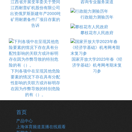
江西省开展变革委关于赞同
咨询专业服务渠道
江西耐普矿机股份有限公司
出资俄罗斯新建年产2000吨
行政能力测验历年
矿用耐磨备件厂项目存案的
告诉
攀枝花市人民政府
国家开放大学2023年春《经
济学基础》机考网考期末复
下列各项中在呈现其他危险
习参
要素的情况下存在具有分配
性影响的关联方或许标明存
在因为作弊导致的特别危险
的有（）。
首页
产品中心
上海体育频道直播在线观看