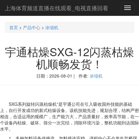
上海体育频道直播在线观看_电视直播回看
Toggl
navig
首页
>
产品中心
>
浓缩机
宇通枯燥SXG-12闪蒸枯燥
机顺畅发货！
日期：2026-08-01 | 作者:
浓缩机
SXG系列旋转闪蒸枯燥机“是宇通公司在引入吸收国外技能的基础
上，自行开发成功的新式枯燥设备。该机技能先进，规划合理，结构严密
相连，合适运用的规模广，生产能力大，产品质量好，效率高节能，在一
个设备内枯燥、破坏、筛分一次完结，消除环境污染，整机功能到达国际
水平。
1、多种加料设备供挑选，加料接连安稳，进程中心不会发生架桥现